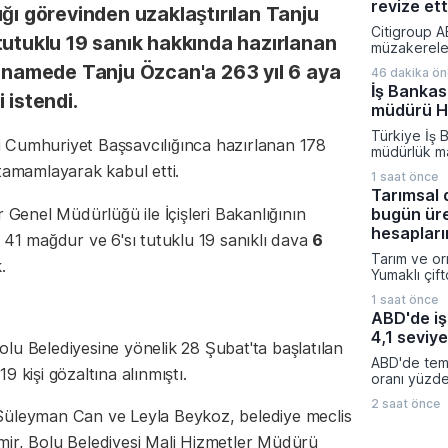
yönlü ivme s
revize ett
ığı görevinden uzaklaştırılan Tanju
kıymetli ma
Citigroup A
fonları haft
tutuklu 19 sanık hakkında hazırlanan
müzakereler
ve değer ka
olarak petro
ianamede Tanju Özcan'a 263 yıl 6 aya
arasında yer
46 dakika ö
güncelledi.
İş Bankas
üçüncü çeyr
 istendi.
müdürü H.
petrol tahmi
belirsizlikle
Türkiye İş 
yönlü reviz
 Cumhuriyet Başsavcılığınca hazırlanan 178
müdürlük m
değişimi ya
 tamamlayarak kabul etti.
1 saat önce
Şişecam Yö
Tarımsal 
Başkanlığı 
r Genel Müdürlüğü ile İçişleri Bakanlığının
bugün üre
boşalacak k
tarihi itiba
hesapları
 41 mağdur ve 6'sı tutuklu 19 sanıklı dava
6
Yardımcısı H
Tarım ve or
atanıyor.
.
Yumaklı çift
toplamda 68
1 saat önce
tutarında 
ABD'de iş
aktarıldığın
4,1 seviye
emeğini ko
lu Belediyesine yönelik 28 Şubat'ta başlatılan
sürdürülen
ABD'de temm
kapsamında 
 kişi gözaltına alınmıştı.
oranı yüzde
tazminatınd
gerileyerek
yatırımların
2 saat önce
beklentileri
Süleyman Can ve Leyla Beykoz, belediye meclis
kalem deste
performans 
mir, Bolu Belediyesi Mali Hizmetler Müdürü
katılım ora