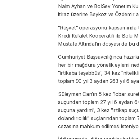
Naim Ayhan ve BolSev Yönetim Kurul
itiraz üzerine Beykoz ve Özdemir adl
"Rüşvet" operasyonu kapsamında t
Kredi Kefalet Kooperatifi ile Bolu
Mustafa Altındal'ın dosyası da bu dos
Cumhuriyet Başsavcılığınca hazırl
her bir mağdura yönelik eylemi nede
"irtikaba teşebbüs", 34 kez "nitelikl
toplam 90 yıl 3 aydan 263 yıl 6 aya 
Süleyman Can'ın 5 kez "icbar sureti
suçundan toplam 27 yıl 6 aydan 64 yı
suçuna yardım", 3 kez "irtikap suçu
dolandırıcılık" suçlarından toplam 
cezasına mahkum edilmesi isteniyo