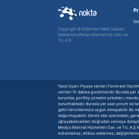
Pr
Si
Copyright © 2026 Her Hakkı Saklıdır.
Noktacom Medya İnternet Hiz. San. ve
Tic. A.Ş.
Yasal Uyarı: Piyasa verileri Forinvest Yazıl
verileri 15 dakika gecikmelidir. Burada yer a
kurumlar, portföy yönetim şirketleri, mevd
sunulmaktadır. Burada yer alan yorum ve tav
getiri tercihlerinize uygun olmayabilir. Bu 
doğurmayabilir. Gerek site üzerindeki, gerek
uğrayabilecekleri doğrudan ve/veya dolaylı
Medya İnternet Hizmetleri San. ve Tic. A.Ş 
kullanılamaz, iktibas edilemez, değiştirileme