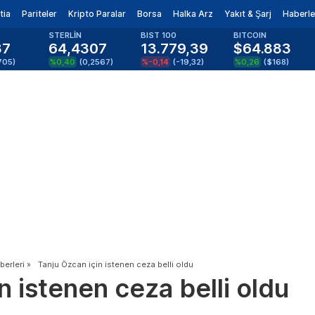
tia
Pariteler
Kripto Paralar
Borsa
Halka Arz
Yakıt & Şarj
Haberle
STERLİN
BIST 100
BITCOIN
37
64,4307
13.779,39
$64.883
705
)
%0,40
(
0,2567
)
%-0,14
(
-19,32
)
%0,26
(
$168
)
erleri
»
Tanju Özcan için istenen ceza belli oldu
n istenen ceza belli oldu