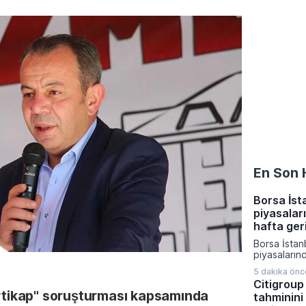
En Son 
Borsa İsta
piyasalar
hafta ger
Borsa İstanb
piyasalarınd
geride kalır
5 dakika önc
araçlarının
Citigroup 
yatırımcısı
irtikap" soruşturması kapsamında
tahminini
başardı. Dö