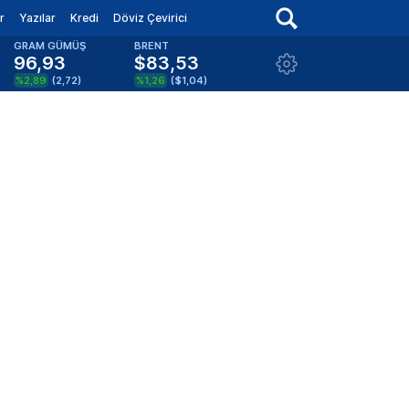
r
Yazılar
Kredi
Döviz Çevirici
GRAM GÜMÜŞ
BRENT
96,93
$83,53
%2,89
(
2,72
)
%1,26
(
$1,04
)