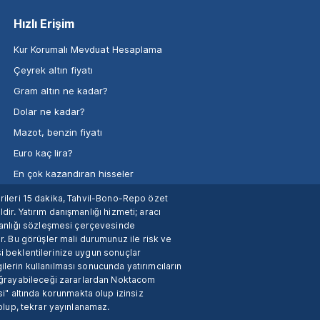
Hızlı Erişim
Kur Korumalı Mevduat Hesaplama
Çeyrek altın fiyatı
Gram altın ne kadar?
Dolar ne kadar?
Mazot, benzin fiyatı
Euro kaç lira?
En çok kazandıran hisseler
verileri 15 dakika, Tahvil-Bono-Repo özet
dir. Yatırım danışmanlığı hizmeti; aracı
manlığı sözleşmesi çerçevesinde
. Bu görüşler mali durumunuz ile risk ve
si beklentilerinize uygun sonuçlar
ilerin kullanılması sonucunda yatırımcıların
 uğrayabileceği zararlardan Noktacom
i" altında korunmakta olup izinsiz
 olup, tekrar yayınlanamaz.