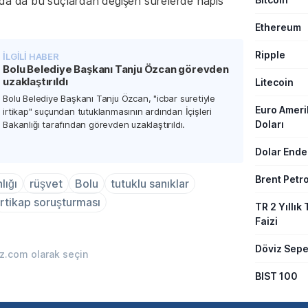
nda da bu suçlardan değişen sürelerde hapis
Ethereum
Ripple
İLGİLİ HABER
Bolu Belediye Başkanı Tanju Özcan görevden
uzaklaştırıldı
Litecoin
Bolu Belediye Başkanı Tanju Özcan, "icbar suretiyle
Euro Amer
irtikap" suçundan tutuklanmasının ardından İçişleri
Doları
Bakanlığı tarafından görevden uzaklaştırıldı.
Dolar Ende
Brent Petro
lığı
rüşvet
Bolu
tutuklu sanıklar
irtikap soruşturması
TR 2 Yıllık 
Faizi
Döviz Sepe
iz.com olarak seçin
BIST 100