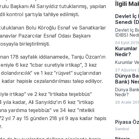
İlgili M
yana en dü
u Başkanı Ali Sarıyıldız tutuklanmış, yapılan
işsizlik rak
düşüşün teme
i kontrol şartıyla tahliye edilmişti.
Devlet İç
Senedi (D
utuklanan Bolu Köroğlu Esnaf ve Sanatkarlar
Devlet İç 
(DİBS) Nedi
 Manavlar Pazarcılar Esnaf Odası Başkanı
04 Eylül 201
yayla birleştirilmişti.
Kurumlar 
Nedir?
anan 178 sayfalık iddianamede, Tanju Özcan'ın
Kurumlar Ve
niyle 6 kez "icbar suretiyle irtikap", 3 kez
27 Ağustos 
i dolandırıcılık" ve 1 kez "rüşvet" suçlarından
Dünya Ba
kadar hapisle cezalandırılması talep ediliyor.
Bank) Ned
Dünya Bank
yle irtikap" ve 2 kez "irtikaba teşebbüs"
Nedir?
la kadar, Ali Sarıyıldız'ın 6 kez "irtikap
20 Aralık 20
na yardıma teşebbüs" ve 34 kez "nitelikli
72 yıl 7 ay 15 günden 218 yıl 9 aya kadar hapis
Piyasa Öz
r.
Sembol
Bitcoin