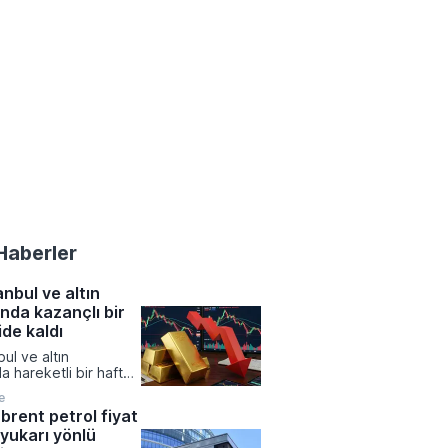
Haberler
nbul ve altın
ında kazançlı bir
ide kaldı
ul ve altın
a hareketli bir hafta
ken, yatırım
e
 büyük çoğunluğu
brent petrol fiyat
na kazanç sağlamayı
 yukarı yönlü
viz kurlarında yukarı