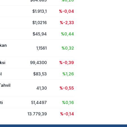
$1.913,1
%-0,04
$1,0216
%-2,33
$45,94
%0,44
ikan
1,1561
%0,32
ksi
99,4300
%-0,39
l
$83,53
%1,26
Tahvil
41,30
%-0,55
ti
51,4497
%0,16
13.779,39
%-0,14