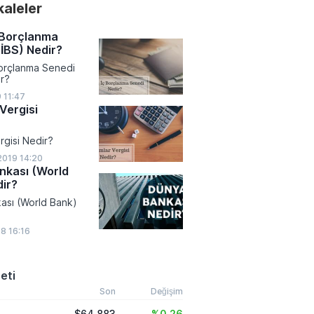
akaleler
şük seviyeye inmesi,
amlarındaki bu
l belirleyicisi oldu.
 Borçlanma
İBS) Nedir?
Borçlanma Senedi
r?
9 11:47
Vergisi
rgisi Nedir?
2019 14:20
nkası (World
ir?
ası (World Bank)
18 16:16
eti
Son
Değişim
$64.883
%0,26