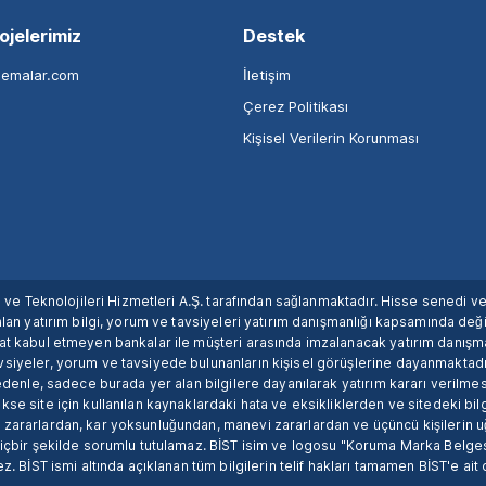
ojelerimiz
Destek
nemalar.com
İletişim
Çerez Politikası
Kişisel Verilerin Korunması
ım ve Teknolojileri Hizmetleri A.Ş. tarafından sağlanmaktadır. Hisse senedi 
lan yatırım bilgi, yorum ve tavsiyeleri yatırım danışmanlığı kapsamında değil
uat kabul etmeyen bankalar ile müşteri arasında imzalanacak yatırım danış
siyeler, yorum ve tavsiyede bulunanların kişisel görüşlerine dayanmaktadır
nedenle, sadece burada yer alan bilgilere dayanılarak yatırım kararı verilme
se site için kullanılan kaynaklardaki hata ve eksikliklerden ve sitedeki bilg
 zararlardan, kar yoksunluğundan, manevi zararlardan ve üçüncü kişilerin
hiçbir şekilde sorumlu tutulamaz. BİST isim ve logosu "Koruma Marka Belges
z. BİST ismi altında açıklanan tüm bilgilerin telif hakları tamamen BİST'e ait