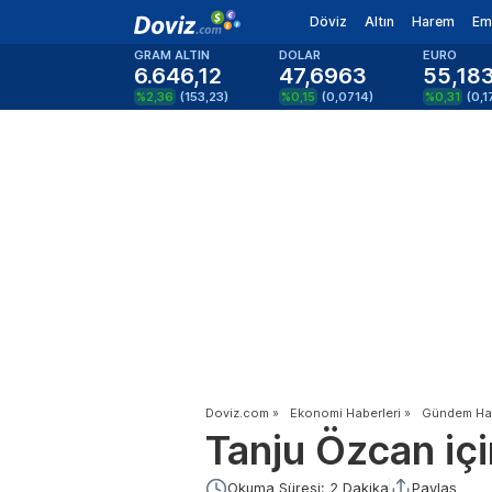
Döviz
Altın
Harem
Em
GRAM ALTIN
DOLAR
EURO
6.646,12
47,6963
55,18
%2,36
(
153,23
)
%0,15
(
0,0714
)
%0,31
(
0,1
Doviz.com
»
Ekonomi Haberleri
»
Gündem Hab
Tanju Özcan içi
Okuma Süresi: 2 Dakika
Paylaş