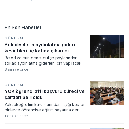
En Son Haberler
GÜNDEM
Belediyelerin aydınlatma gideri
kesintileri üç katına çıkarıldı
Belediyelerin genel bütçe paylarından
sokak aydınlatma giderleri için yapılacak
kesinti oranlarında önemli bir artışa gidildi.
8 saniye önce
Resmi Gazete'de yayımlanan yeni karara
göre, sokak aydınlatma maliyetlerinin
karşılanması amacıyla yerel yönetimlerin
GÜNDEM
paylarından kesilecek tutarların oranı
YÖK öğrenci affı başvuru süreci ve
önceki döneme kıyasla üç katına çıkarıldı.
şartları belli oldu
Yükseköğretim kurumlarından ilişiği kesilen
binlerce öğrenciye eğitim hayatına geri
dönme fırsatı tanıyan yeni yasal düzenleme
1 dakika önce
Resmi Gazete'de yayımlanarak yürürlüğe
girdi. Hazırlıktan lisansüstü eğitime kadar