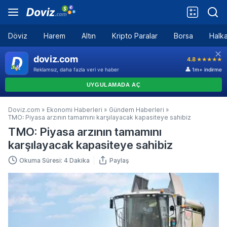
Döviz
Harem
Altın
Kripto Paralar
Borsa
Halka
Doviz.com
»
Ekonomi Haberleri
»
Gündem Haberleri
»
TMO: Piyasa arzının tamamını karşılayacak kapasiteye sahibiz
TMO: Piyasa arzının tamamını
karşılayacak kapasiteye sahibiz
Okuma Süresi: 4 Dakika
Paylaş