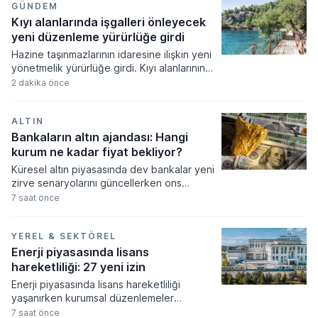
tüm kademeleri kapsayan bu düzenleme ile
GÜNDEM
şartları sağlayan adaylar dört ay içinde
Kıyı alanlarında işgalleri önleyecek
başvuru yaparak 2026-2027 akademik
yeni düzenleme yürürlüğe girdi
yılında ders başı yapabilecek.
Hazine taşınmazlarının idaresine ilişkin yeni
yönetmelik yürürlüğe girdi. Kıyı alanlarının
yönetiminde belediyelerin yanı sıra
2 dakika önce
bakanlık birimlerine de yetki tanıyan
düzenleme ile plajların kamu yararına
korunması hedefleniyor.
ALTIN
Bankaların altın ajandası: Hangi
kurum ne kadar fiyat bekliyor?
Küresel altın piyasasında dev bankalar yeni
zirve senaryolarını güncellerken ons
fiyatının 5.300 dolara kadar tırmanması
7 saat önce
bekleniyor. Merkez bankalarının güçlü
alımları ve artan güvenli liman talebi
doğrultusunda revize edilen tahminler,
YEREL & SEKTÖREL
fiyatların orta ve uzun vadede tarihi
Enerji piyasasında lisans
seviyeleri aşacağına işaret ediyor.
hareketliliği: 27 yeni izin
Enerji piyasasında lisans hareketliliği
yaşanırken kurumsal düzenlemeler
resmiyet kazandı. Enerji piyasası
7 saat önce