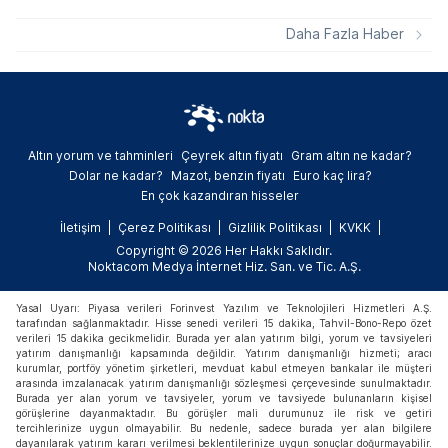
düzenleme kurumu tarafından alınan
kararlar doğrultusunda çok sayıda şirkete
Daha Fazla Haber
yeni faaliyet izinleri verilirken bazı
işletmelerin yetkileri iptal edildi.
Altın yorum ve tahminleri
Çeyrek altın fiyatı
Gram altın ne kadar?
Dolar ne kadar?
Mazot, benzin fiyatı
Euro kaç lira?
En çok kazandıran hisseler
İletişim
Çerez Politikası
Gizlilik Politikası
KVKK
Copyright © 2026 Her Hakkı Saklıdır.
Noktacom Medya İnternet Hiz. San. ve Tic. A.Ş.
Yasal Uyarı: Piyasa verileri Forinvest Yazılım ve Teknolojileri Hizmetleri A.Ş.
tarafından sağlanmaktadır. Hisse senedi verileri 15 dakika, Tahvil-Bono-Repo özet
verileri 15 dakika gecikmelidir. Burada yer alan yatırım bilgi, yorum ve tavsiyeleri
yatırım danışmanlığı kapsamında değildir. Yatırım danışmanlığı hizmeti; aracı
kurumlar, portföy yönetim şirketleri, mevduat kabul etmeyen bankalar ile müşteri
arasında imzalanacak yatırım danışmanlığı sözleşmesi çerçevesinde sunulmaktadır.
Burada yer alan yorum ve tavsiyeler, yorum ve tavsiyede bulunanların kişisel
görüşlerine dayanmaktadır. Bu görüşler mali durumunuz ile risk ve getiri
tercihlerinize uygun olmayabilir. Bu nedenle, sadece burada yer alan bilgilere
dayanılarak yatırım kararı verilmesi beklentilerinize uygun sonuçlar doğurmayabilir.