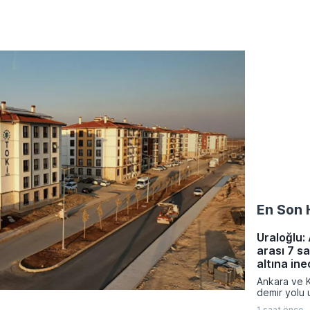
En Son 
Uraloğlu:
arası 7 s
altına in
Ankara ve K
demir yolu u
projesiyle 
1 saat önce