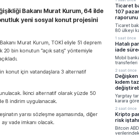
yolculuk sü
Ticaret b
niteliğinde 
eğişikliği Bakanı Murat Kurum, 64 ilde
107 pazar
Ulaştırma ve
tarafından 
raporunu 
nutluk yeni sosyal konut projesini
sonucunda
Ticaret baka
saati bulan
80 ülkeyi k
saat 45 dak
pazar araşt
hedefleniyo
1 saat önce
Ticaret müş
iği Bakanı Murat Kurum, TOKİ eliyle 5'i deprem
Hatalı pa
hazırlanan 1
iade sürec
k 20 bin konutun "açık satış" yöntemiyle
iş dünyasını
stratejileri
Mobil banka
çıkladı.
üzere dijita
transferleri
açıldı.
küçük dikka
2 saat önce
n konut için vatandaşlara 3 alternatif
mali kayıpl
Değişken 
konusunda 
kıdem taz
kritik uyarıl
onayı veril
değiştire
bilgilerini
nulacak. İkinci alternatif olarak yüzde 50
Yargıtay ta
titizlikle ko
de 8 indirim uygulanacak.
karara göre
gönderimle
bağlı olarak
için en tem
2 saat önce
prim ödeme
gösteriliyor
eşinatın yarısı sözleşme aşamasında, diğer
Kripto pa
tazminatı h
risk iştah
yasal bir zo
0 ay vade imkanı olacak.
Takım lideri
Bitcoin ABD
işçinin açt
verilerinde
primlerin mi
yönelik bekl