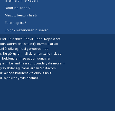
Gram altın ne kadar?
Dolar ne kadar?
Mazot, benzin fiyatı
Euro kaç lira?
En çok kazandıran hisseler
verileri 15 dakika, Tahvil-Bono-Repo özet
dir. Yatırım danışmanlığı hizmeti; aracı
manlığı sözleşmesi çerçevesinde
. Bu görüşler mali durumunuz ile risk ve
si beklentilerinize uygun sonuçlar
ilerin kullanılması sonucunda yatırımcıların
 uğrayabileceği zararlardan Noktacom
i" altında korunmakta olup izinsiz
 olup, tekrar yayınlanamaz.