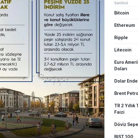
Sembol
Bitcoin
Ethereum
Ripple
Litecoin
Euro Amer
Doları
Dolar Ende
Brent Petro
TR 2 Yıllık 
Faizi
Döviz Sepe
BIST 100