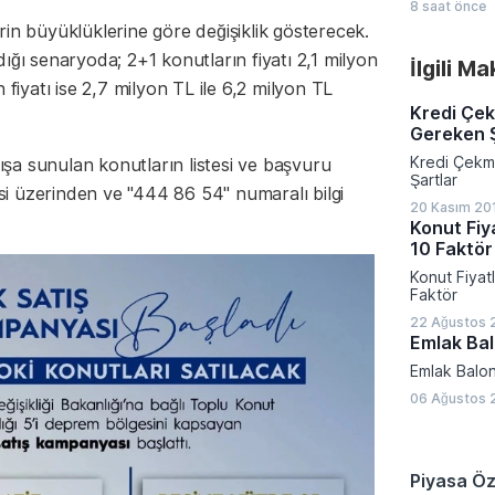
olmamasının
8 saat önce
değişmesiyl
hedeflere u
lerin büyüklüklerine göre değişiklik gösterecek.
kapattı. Kri
ödenmesinin
piyasalarınd
hesaplamas
ığı senaryoda; 2+1 konutların fiyatı 2,1 milyon
İlgili M
yatırımcıla
hükmetti.
dönemde aç
 fiyatı ise 2,7 milyon TL ile 6,2 milyon TL
rakamlarına
Kredi Çek
gelişmelere 
Gereken Ş
Kredi Çekm
tışa sunulan konutların listesi ve başvuru
Şartlar
esi üzerinden ve "444 86 54" numaralı bilgi
20 Kasım 20
Konut Fiya
10 Faktör
Konut Fiyatl
Faktör
22 Ağustos 
Emlak Bal
Emlak Balo
06 Ağustos 2
Piyasa Öz