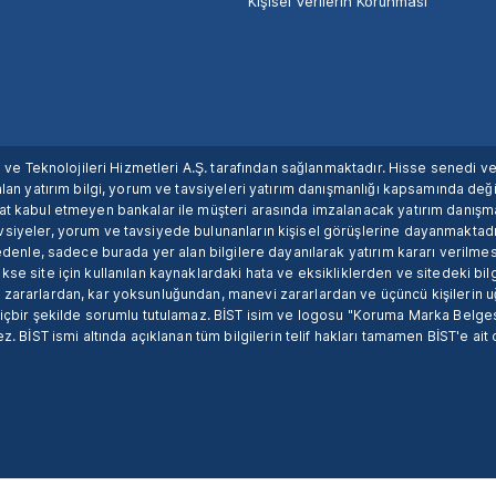
Kişisel Verilerin Korunması
ım ve Teknolojileri Hizmetleri A.Ş. tarafından sağlanmaktadır. Hisse senedi 
lan yatırım bilgi, yorum ve tavsiyeleri yatırım danışmanlığı kapsamında değil
uat kabul etmeyen bankalar ile müşteri arasında imzalanacak yatırım danış
siyeler, yorum ve tavsiyede bulunanların kişisel görüşlerine dayanmaktadır
nedenle, sadece burada yer alan bilgilere dayanılarak yatırım kararı verilme
se site için kullanılan kaynaklardaki hata ve eksikliklerden ve sitedeki bilg
 zararlardan, kar yoksunluğundan, manevi zararlardan ve üçüncü kişilerin
hiçbir şekilde sorumlu tutulamaz. BİST isim ve logosu "Koruma Marka Belges
z. BİST ismi altında açıklanan tüm bilgilerin telif hakları tamamen BİST'e ait