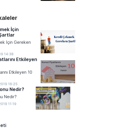
 veya sadece belirli
e haftayı yükselişle
laşıldığında
pto para
 giydirilmiş ücret
a risk iştahı artarken
ını etkilemeyeceğine
akaleler
rın odağı önümüzdeki
ıklanacak enflasyon
 ve küresel
mek İçin
çevrildi.
artlar
ek İçin Gereken
19 14:38
tlarını Etkileyen
arını Etkileyen 10
2019 16:25
onu Nedir?
nu Nedir?
019 11:19
eti