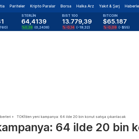
tia
Pariteler
Kripto Paralar
Borsa
Halka Arz
Yakıt & Şarj
Haberle
STERLİN
BIST 100
BITCOIN
81
64,4139
13.779,39
$65.187
1760
)
%0,38
(
0,2438
)
%-0,14
(
-19,32
)
%-0,09
(
-$55
)
erleri
»
TOKİ’den yeni kampanya: 64 ilde 20 bin konut satışa çıkarılacak
kampanya: 64 ilde 20 bin k