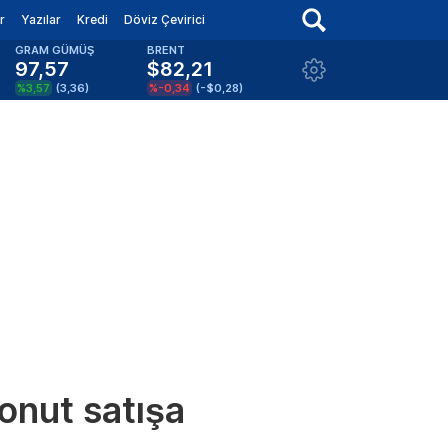
r
Yazılar
Kredi
Döviz Çevirici
GRAM GÜMÜŞ
BRENT
97,57
$82,21
%3,57
(
3,36
)
%-0,34
(
-$0,28
)
onut satışa