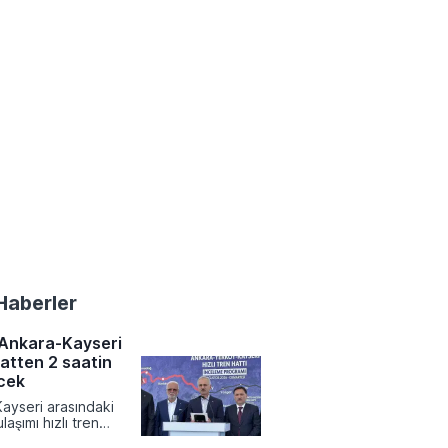
Haberler
 Ankara-Kayseri
aatten 2 saatin
ecek
ayseri arasındaki
laşımı hızlı tren
yeniden şekillenirken