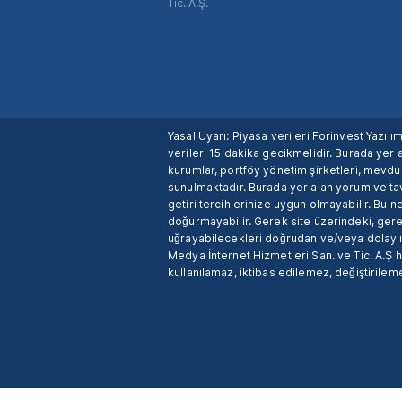
Tic. A.Ş.
Yasal Uyarı: Piyasa verileri Forinvest Yazıl
verileri 15 dakika gecikmelidir. Burada yer a
kurumlar, portföy yönetim şirketleri, mevd
sunulmaktadır. Burada yer alan yorum ve tav
getiri tercihlerinize uygun olmayabilir. Bu 
doğurmayabilir. Gerek site üzerindeki, gerek
uğrayabilecekleri doğrudan ve/veya dolaylı
Medya İnternet Hizmetleri San. ve Tic. A.Ş 
kullanılamaz, iktibas edilemez, değiştirileme