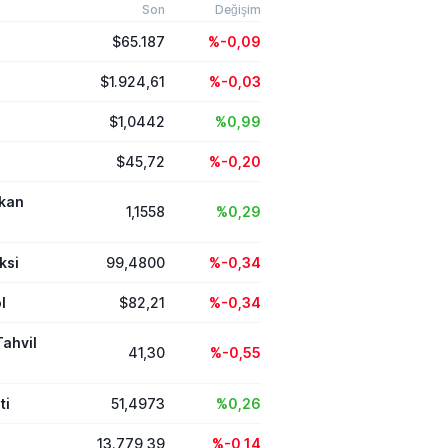
Son
Değişim
$65.187
%-0,09
$1.924,61
%-0,03
$1,0442
%0,99
$45,72
%-0,20
ikan
1,1558
%0,29
ksi
99,4800
%-0,34
l
$82,21
%-0,34
Tahvil
41,30
%-0,55
ti
51,4973
%0,26
13.779,39
%-0,14