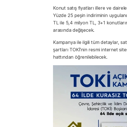
Konut satış fiyatları illere ve daire
Yüzde 25 peşin indiriminin uyguland
TL ile 5,4 milyon TL, 3+1 konutların
arasında değişecek.
Kampanya ile ilgili tüm detaylar, sa
şartları TOKİ’nin resmi internet sit
hattından öğrenilebilecek.