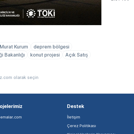
Murat Kurum
deprem bölgesi
ği Bakanlığı
konut projesi
Açık Satış
iz.com olarak seçin
ojelerimiz
Destek
nemalar.com
İletişim
Çerez Politikası