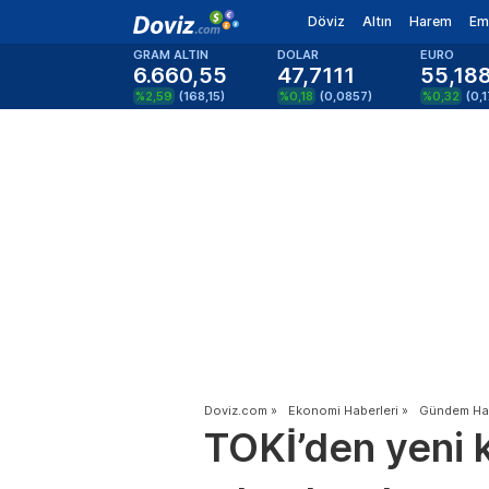
Döviz
Altın
Harem
Em
GRAM ALTIN
DOLAR
EURO
6.660,55
47,7111
55,18
%2,59
(
168,15
)
%0,18
(
0,0857
)
%0,32
(
0,
Doviz.com
»
Ekonomi Haberleri
»
Gündem Hab
TOKİ’den yeni 