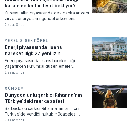
kurum ne kadar fiyat bekliyor?
Küresel altın piyasasında dev bankalar yeni
zirve senaryolarını güncellerken ons
fiyatının 5.300 dolara kadar tırmanması
2 saat önce
bekleniyor. Merkez bankalarının güçlü
alımları ve artan güvenli liman talebi
doğrultusunda revize edilen tahminler,
YEREL & SEKTÖREL
fiyatların orta ve uzun vadede tarihi
Enerji piyasasında lisans
seviyeleri aşacağına işaret ediyor.
hareketliliği: 27 yeni izin
Enerji piyasasında lisans hareketliliği
yaşanırken kurumsal düzenlemeler
resmiyet kazandı. Enerji piyasası
2 saat önce
düzenleme kurumu tarafından alınan
kararlar doğrultusunda çok sayıda şirkete
yeni faaliyet izinleri verilirken bazı
GÜNDEM
işletmelerin yetkileri iptal edildi.
Dünyaca ünlü şarkıcı Rihanna'nın
Türkiye'deki marka zaferi
Barbadoslu şarkıcı Rihanna'nın ismi için
Türkiye'de verdiği hukuk mücadelesi
zaferle sonuçlandı. Mahkeme heyeti
2 saat önce
sanatçının adıyla sadece tek bir harf
farklılığı bulunan markanın tescilini