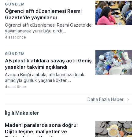
tüketicilerde yanılgı uyandıracağı
GÜNDEM
gerekçesiyle iptal etti.
Öğrenci affı düzenlemesi Resmi
Gazete'de yayımlandı
Öğrenci affı düzenlemesi Resmi Gazete'de
yayımlanarak yürürlüğe girdi;
üniversitelerinden ayrılanlara geri dönüş
4 saat önce
yolu açıldı. Yeni kanun kapsamında
akademik sahtecilik yapanlara ve
mevzuata aykırı eğitim kurumu açanlara
GÜNDEM
ağır cezalar verilmesi kararlaştırıldı.
AB plastik atıklara savaş açtı: Geniş
yasaklar takvimi açıklandı
Avrupa Birliği ambalaj atıklarını azaltmak
amacıyla günlük yaşamı kökten
değiştirecek geniş kapsamlı bir yasal
4 saat önce
düzenleme paketini devreye alıyor. Kişi
başına düşen yıllık ortalama 177,8
Daha Fazla Haber
kilogramlık atık miktarını düşürmeyi
hedefleyen yeni kurallar, gıda
İlgili Makaleler
ambalajlarından havalimanı hizmetlerine
kadar pek çok alanda aşamalı yasaklar
Madeni paralarda sona doğru:
getiriyor.
Dijitalleşme, maliyetler ve