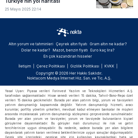
Türkiye’nin yol haritası
25 Mayıs 2025 22:14
Altın yorum ve tahminleri
Çeyrek altın fiyatı
Gram altın ne kadar?
Dolar ne kadar?
Mazot, benzin fiyatı
Euro kaç lira?
En çok kazandıran hisseler
İletişim
Çerez Politikası
Gizlilik Politikası
KVKK
Copyright © 2026 Her Hakkı Saklıdır.
Noktacom Medya İnternet Hiz. San. ve Tic. A.Ş.
Yasal Uyarı: Piyasa verileri Forinvest Yazılım ve Teknolojileri Hizmetleri A.Ş.
tarafından sağlanmaktadır. Hisse senedi verileri 15 dakika, Tahvil-Bono-Repo özet
verileri 15 dakika gecikmelidir. Burada yer alan yatırım bilgi, yorum ve tavsiyeleri
yatırım danışmanlığı kapsamında değildir. Yatırım danışmanlığı hizmeti; aracı
kurumlar, portföy yönetim şirketleri, mevduat kabul etmeyen bankalar ile müşteri
arasında imzalanacak yatırım danışmanlığı sözleşmesi çerçevesinde sunulmaktadır.
Burada yer alan yorum ve tavsiyeler, yorum ve tavsiyede bulunanların kişisel
görüşlerine dayanmaktadır. Bu görüşler mali durumunuz ile risk ve getiri
tercihlerinize uygun olmayabilir. Bu nedenle, sadece burada yer alan bilgilere
dayanılarak yatırım kararı verilmesi beklentilerinize uygun sonuçlar doğurmayabilir.
Gerek site üzerindeki, gerekse site için kullanılan kaynaklardaki hata ve