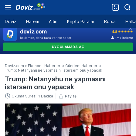
Döviz
Harem
Altın
Kripto Paralar
Borsa
Halka
Doviz.com
»
Ekonomi Haberleri
»
Gündem Haberleri
»
Trump: Netanyahu ne yapmasını istersem onu yapacak
Trump: Netanyahu ne yapmasını
istersem onu yapacak
Okuma Süresi: 1 Dakika
Paylaş