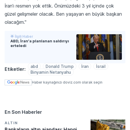
İran’ı resmen yok ettik. Önümüzdeki 3 yıl içinde çok
güzel gelişmeler olacak. Ben yaşayan en büyük başkan
olacağım."
🌟 İlgili Haber
ABD, İran'a planlanan saldırıyı
erteledi
abd
Donald Trump
İran
İsrail
Etiketler:
Binyamin Netanyahu
Haber kaynağınızı doviz.com olarak seçin
En Son Haberler
ALTIN
Bankaların altın ajandası: Hangi