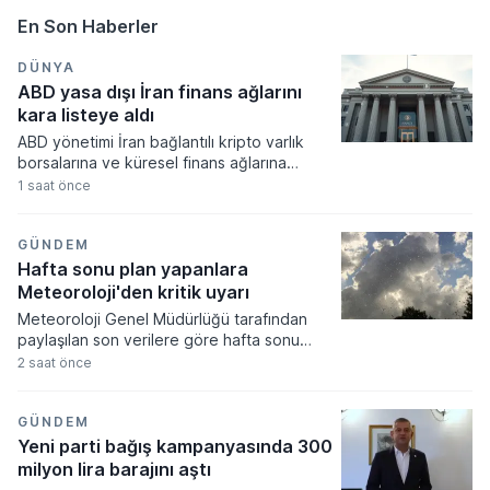
En Son Haberler
DÜNYA
ABD yasa dışı İran finans ağlarını
kara listeye aldı
ABD yönetimi İran bağlantılı kripto varlık
borsalarına ve küresel finans ağlarına
yönelik yeni yaptırımlar uygulama kararı
1 saat önce
aldı. Tahran yönetiminin finansal
kaynaklarını kısıtlamayı hedefleyen
düzenlemeler kapsamında iki dijital varlık
GÜNDEM
platformu ve bir gölge bankacılık sistemi
Hafta sonu plan yapanlara
yaptırım listesine dahil edildi.
Meteoroloji'den kritik uyarı
Meteoroloji Genel Müdürlüğü tarafından
paylaşılan son verilere göre hafta sonu
boyunca yurdun büyük bölümünde az
2 saat önce
bulutlu ve açık bir hava hakim olacak. Hava
sıcaklıklarının mevsim normalleri civarında
seyretmesi beklenirken, Marmara'nın
GÜNDEM
kuzeyi ile Karadeniz kıyılarında yerel yağış
Yeni parti bağış kampanyasında 300
geçişlerinin görülebileceği tahmin ediliyor.
milyon lira barajını aştı