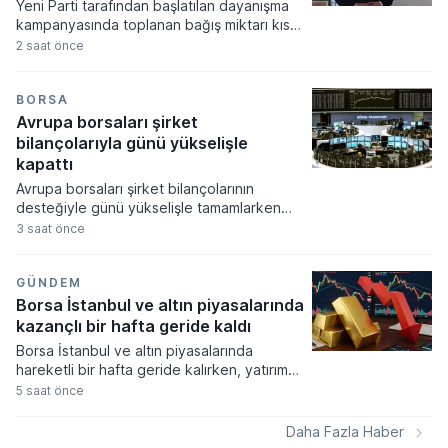
Yeni Parti tarafından başlatılan dayanışma
kampanyasında toplanan bağış miktarı kısa
sürede 300 milyon lira barajını aşarak
2 saat önce
büyük bir ilgi gördü. CHP'den ayrılan 91
milletvekilinin kurucular kurulunda yer aldığı
siyasi oluşum, dokuz günlük süreçte
BORSA
ulaşılan rakamları ve bağışçı sayısını
Avrupa borsaları şirket
kamuoyuyla paylaştı.
bilançolarıyla günü yükselişle
kapattı
Avrupa borsaları şirket bilançolarının
desteğiyle günü yükselişle tamamlarken
yatırımcılar ekonomik verilere odaklandı.
3 saat önce
Küresel gıda fiyatlarının hava şartları ve
jeopolitik risklerle zirveye çıkması
piyasalardaki enflasyon endişelerini canlı
GÜNDEM
tutuyor.
Borsa İstanbul ve altın piyasalarında
kazançlı bir hafta geride kaldı
Borsa İstanbul ve altın piyasalarında
hareketli bir hafta geride kalırken, yatırım
araçlarının büyük çoğunluğu yatırımcısına
5 saat önce
kazanç sağlamayı başardı. Döviz kurlarında
yukarı yönlü ivme sınırlı kalırken, kıymetli
Daha Fazla Haber
madenlere dayalı yatırım fonları haftanın en