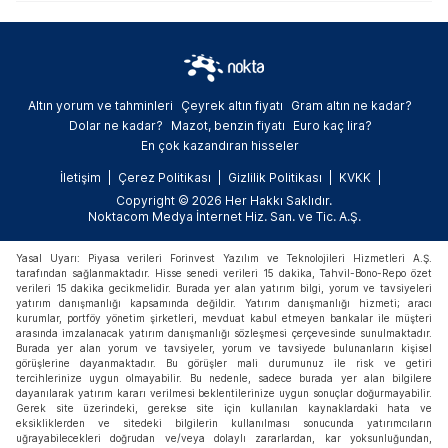
çok ilgi gören ve değer kazanan varlıkları
arasında yer aldı.
Altın yorum ve tahminleri
Çeyrek altın fiyatı
Gram altın ne kadar?
Dolar ne kadar?
Mazot, benzin fiyatı
Euro kaç lira?
En çok kazandıran hisseler
İletişim
Çerez Politikası
Gizlilik Politikası
KVKK
Copyright © 2026 Her Hakkı Saklıdır.
Noktacom Medya İnternet Hiz. San. ve Tic. A.Ş.
Yasal Uyarı: Piyasa verileri Forinvest Yazılım ve Teknolojileri Hizmetleri A.Ş.
tarafından sağlanmaktadır. Hisse senedi verileri 15 dakika, Tahvil-Bono-Repo özet
verileri 15 dakika gecikmelidir. Burada yer alan yatırım bilgi, yorum ve tavsiyeleri
yatırım danışmanlığı kapsamında değildir. Yatırım danışmanlığı hizmeti; aracı
kurumlar, portföy yönetim şirketleri, mevduat kabul etmeyen bankalar ile müşteri
arasında imzalanacak yatırım danışmanlığı sözleşmesi çerçevesinde sunulmaktadır.
Burada yer alan yorum ve tavsiyeler, yorum ve tavsiyede bulunanların kişisel
görüşlerine dayanmaktadır. Bu görüşler mali durumunuz ile risk ve getiri
tercihlerinize uygun olmayabilir. Bu nedenle, sadece burada yer alan bilgilere
dayanılarak yatırım kararı verilmesi beklentilerinize uygun sonuçlar doğurmayabilir.
Gerek site üzerindeki, gerekse site için kullanılan kaynaklardaki hata ve
eksikliklerden ve sitedeki bilgilerin kullanılması sonucunda yatırımcıların
uğrayabilecekleri doğrudan ve/veya dolaylı zararlardan, kar yoksunluğundan,