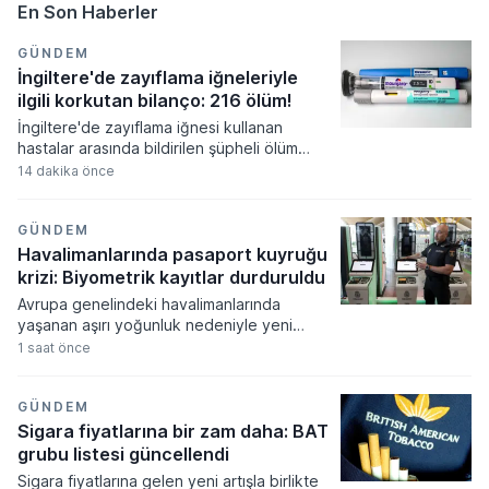
En Son Haberler
GÜNDEM
İngiltere'de zayıflama iğneleriyle
ilgili korkutan bilanço: 216 ölüm!
İngiltere'de zayıflama iğnesi kullanan
hastalar arasında bildirilen şüpheli ölüm
vakaları sağlık otoritelerini harekete
14 dakika önce
geçirdi. Mounjaro ve Wegovy gibi popüler
ilaçlarla ilişkilendirilen yan etki bildirimlerinin
sayısı artarken, uzmanlar ciddi
GÜNDEM
komplikasyonlar konusunda kullanıcılara
Havalimanlarında pasaport kuyruğu
yönelik uyarılarını sıkılaştırdı.
krizi: Biyometrik kayıtlar durduruldu
Avrupa genelindeki havalimanlarında
yaşanan aşırı yoğunluk nedeniyle yeni
biyometrik kayıt sisteminin uygulanmasına
1 saat önce
ara verildi. Yetkililer yolcu akışını
hızlandırmak amacıyla bu kararı alırken sınır
güvenliğinin süreçten olumsuz
GÜNDEM
etkilenmediğini vurguladı.
Sigara fiyatlarına bir zam daha: BAT
grubu listesi güncellendi
Sigara fiyatlarına gelen yeni artışla birlikte