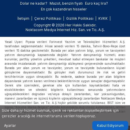
Dolar ne kadar?
Mazot, benzin fiyatı
Euro kaç lira?
En çok kazandıran hisseler
İletişim
Çerez Politikası
Gizlilik Politikası
KVKK
Copyright © 2026 Her Hakkı Saklıdır.
Noktacom Medya İnternet Hiz. San. ve Tic. A.Ş.
Yasal Uyarı: Piyasa verileri Forinvest Yazılım ve Teknolojileri Hizmetleri A.Ş.
tarafından sağlanmaktadır. Hisse senedi verileri 15 dakika, Tahvil-Bono-Repo özet
verileri 15 dakika gecikmelidir. Burada yer alan yatırım bilgi, yorum ve tavsiyeleri
yatırım danışmanlığı kapsamında değildir. Yatırım danışmanlığı hizmeti; aracı
kurumlar, portföy yönetim şirketleri, mevduat kabul etmeyen bankalar ile müşteri
arasında imzalanacak yatırım danışmanlığı sözleşmesi çerçevesinde sunulmaktadır.
Burada yer alan yorum ve tavsiyeler, yorum ve tavsiyede bulunanların kişisel
görüşlerine dayanmaktadır. Bu görüşler mali durumunuz ile risk ve getiri
tercihlerinize uygun olmayabilir. Bu nedenle, sadece burada yer alan bilgilere
dayanılarak yatırım kararı verilmesi beklentilerinize uygun sonuçlar doğurmayabilir.
Gerek site üzerindeki, gerekse site için kullanılan kaynaklardaki hata ve
eksikliklerden ve sitedeki bilgilerin kullanılması sonucunda yatırımcıların
uğrayabilecekleri doğrudan ve/veya dolaylı zararlardan, kar yoksunluğundan,
manevi zararlardan ve üçüncü kişilerin uğrayabileceği zararlardan Noktacom Medya
İnternet Hizmetleri San. ve Tic. A.Ş hiçbir şekilde sorumlu tutulamaz. BİST isim ve
logosu "Koruma Marka Belgesi" altında korunmakta olup izinsiz kullanılamaz, iktibas
Size daha iyi hizmet sunmak, içerik ve reklamları kişiselleştirmek için
edilemez, değiştirilemez. BİST ismi altında açıklanan tüm bilgilerin telif hakları
çerezler aracılığı ile internet tarama verileri topluyoruz.
tamamen BİST'e ait olup, tekrar yayınlanamaz.
Ayarlar
Kabul Ediyorum
X