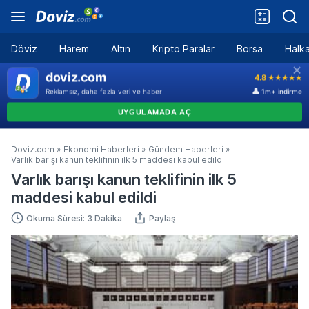
Döviz
Harem
Altın
Kripto Paralar
Borsa
Halka
Doviz.com
»
Ekonomi Haberleri
»
Gündem Haberleri
»
Varlık barışı kanun teklifinin ilk 5 maddesi kabul edildi
Varlık barışı kanun teklifinin ilk 5
maddesi kabul edildi
Okuma Süresi: 3 Dakika
Paylaş