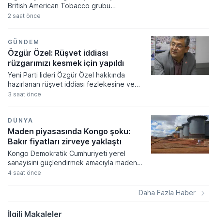
British American Tobacco grubu
ürünlerinde liste fiyatları güncellendi. Tekel
2 saat önce
Bayileri Yardımlaşma Derneği Başkanı Erol
Dündar tarafından paylaşılan bilgilere göre
zamlı tarife 7 Ağustos tarihinden itibaren
GÜNDEM
tüm satış noktalarında uygulanmaya
Özgür Özel: Rüşvet iddiası
başlanacak.
rüzgarımızı kesmek için yapıldı
Yeni Parti lideri Özgür Özel hakkında
hazırlanan rüşvet iddiası fezlekesine ve
partinin güncel oy potansiyeline dair
3 saat önce
çarpıcı açıklamalarda bulundu. Gazeteci
Murat Yetkin'e konuşan Özel,
dokunulmazlık taleplerini siyasi bir hamle
DÜNYA
olarak nitelendirirken partisinin bağış
Maden piyasasında Kongo şoku:
kampanyasıyla topladığı rakamları paylaştı.
Bakır fiyatları zirveye yaklaştı
Kongo Demokratik Cumhuriyeti yerel
sanayisini güçlendirmek amacıyla maden
ihracatına kısıtlama getirdi. Bakır ve kobalt
4 saat önce
konsantresi sevkiyatını durduran yeni
düzenleme, stratejik durumlarda bir yıla
Daha Fazla Haber
kadar muafiyet tanınmasına imkan veriyor.
İlgili Makaleler