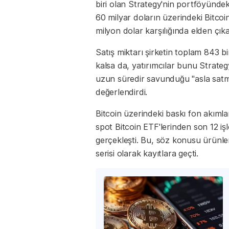
biri olan Strategy'nin portföyündeki
60 milyar doların üzerindeki Bitcoin
milyon dolar karşılığında elden çıka
Satış miktarı şirketin toplam 843 bi
kalsa da, yatırımcılar bunu Strate
uzun süredir savunduğu "asla satm
değerlendirdi.
Bitcoin üzerindeki baskı fon akıml
spot Bitcoin ETF'lerinden son 12 iş
gerçekleşti. Bu, söz konusu ürünler
serisi olarak kayıtlara geçti.