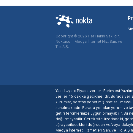
Pr
Si
Copyright © 2026 Her Hakkı Saklıdır.
Noktacom Medya İnternet Hiz. San. ve
Tic. A.Ş.
Yasal Uyarı: Piyasa verileri Forinvest Yazıl
verileri 15 dakika gecikmelidir. Burada yer a
kurumlar, portföy yönetim şirketleri, mevd
sunulmaktadır. Burada yer alan yorum ve tav
getiri tercihlerinize uygun olmayabilir. Bu 
doğurmayabilir. Gerek site üzerindeki, gerek
uğrayabilecekleri doğrudan ve/veya dolaylı
Medya İnternet Hizmetleri San. ve Tic. A.Ş 