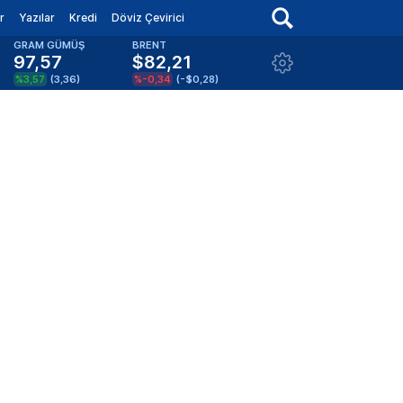
r
Yazılar
Kredi
Döviz Çevirici
GRAM GÜMÜŞ
BRENT
97,57
$82,21
%3,57
(
3,36
)
%-0,34
(
-$0,28
)