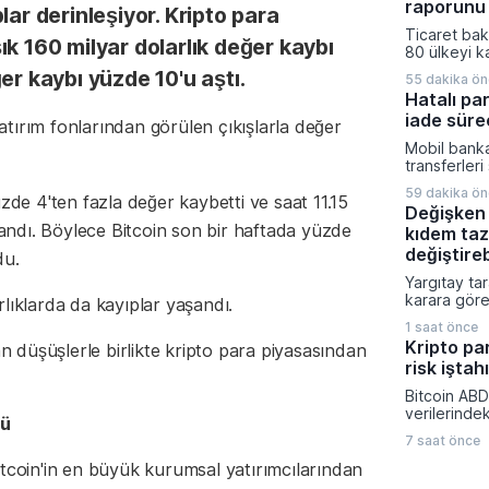
tarafından 
raporunu 
lar derinleşiyor. Kripto para
sonucunda
Ticaret baka
saati bulan
k 160 milyar dolarlık değer kaybı
80 ülkeyi k
saat 45 dak
pazar araşt
er kaybı yüzde 10'u aştı.
hedefleniyo
55 dakika ö
Ticaret müş
Hatalı pa
hazırlanan 1
iade sürec
iş dünyasını
 yatırım fonlarından görülen çıkışlarla değer
stratejileri
Mobil banka
üzere dijita
transferleri
açıldı.
küçük dikka
59 dakika ö
üzde 4'ten fazla değer kaybetti ve saat 11.15
mali kayıpl
Değişken 
konusunda 
tlandı. Böylece Bitcoin son bir haftada yüzde
kıdem taz
kritik uyarıl
onayı veril
değiştire
du.
bilgilerini
Yargıtay ta
titizlikle ko
karara göre
rlıklarda da kayıplar yaşandı.
gönderimle
bağlı olarak
için en tem
1 saat önce
prim ödeme
gösteriliyor
Kripto pa
düşüşlerle birlikte kripto para piyasasından
tazminatı h
risk iştah
yasal bir zo
Takım lideri
Bitcoin ABD
işçinin açt
verilerinde
primlerin mi
dü
yönelik bekl
olmamasının
7 saat önce
değişmesiyl
hedeflere u
kapattı. Kri
, Bitcoin'in en büyük kurumsal yatırımcılarından
ödenmesinin
piyasalarınd