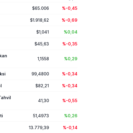
$65.006
%-0,45
$1.918,62
%-0,69
$1,041
%0,04
$45,63
%-0,35
ikan
1,1558
%0,29
ksi
99,4800
%-0,34
l
$82,21
%-0,34
Tahvil
41,30
%-0,55
ti
51,4973
%0,26
13.779,39
%-0,14