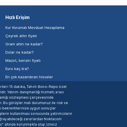
Hızlı Erişim
Kur Korumalı Mevduat Hesaplama
Çeyrek altın fiyatı
Gram altın ne kadar?
Dolar ne kadar?
Mazot, benzin fiyatı
Euro kaç lira?
En çok kazandıran hisseler
verileri 15 dakika, Tahvil-Bono-Repo özet
dir. Yatırım danışmanlığı hizmeti; aracı
manlığı sözleşmesi çerçevesinde
. Bu görüşler mali durumunuz ile risk ve
si beklentilerinize uygun sonuçlar
ilerin kullanılması sonucunda yatırımcıların
 uğrayabileceği zararlardan Noktacom
i" altında korunmakta olup izinsiz