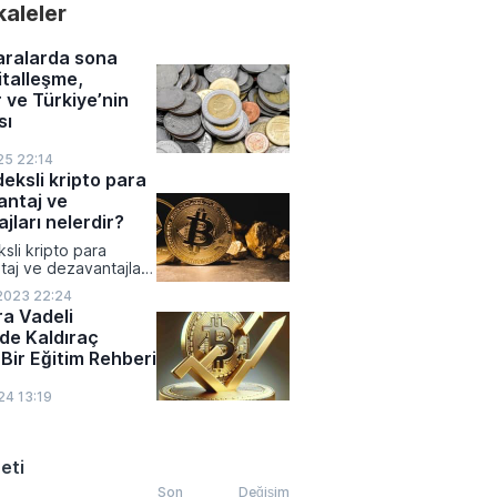
ını etkilemeyeceğine
akaleler
rın odağı önümüzdeki
ıklanacak enflasyon
 ve küresel
aralarda sona
çevrildi.
italleşme,
r ve Türkiye’nin
sı
25 22:14
deksli kripto para
antaj ve
jları nelerdir?
sli kripto para
taj ve dezavantajları
2023 22:24
ra Vadeli
nde Kaldıraç
 Bir Eğitim Rehberi
24 13:19
eti
Son
Değişim