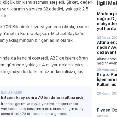
hesaplamas
 küçük bir kısmı satması ateşledi. Şirket, değeri
İlgili M
yatırımcıla
hükmetti.
dönemde aç
 varlıklarının yalnızca 32 adedini, yaklaşık 2,5
rakamlarına
Madeni p
rdı.
gelişmelere 
doğru: Dij
maliyetle
n 706 Bitcoinlik rezervi yanında oldukça sınırlı
yol harita
gy Yönetim Kurulu Başkanı Michael Saylor'ın
25 Mayıs 20
a" yaklaşımından bir geri adım olarak
Altına en
nedir? Av
dezavanta
arında da kendini gösterdi. ABD'de işlem gören
Altına endek
nedir? Avan
lem gününde yaklaşık 4 milyar dolarlık çıkış
nelerdir?
28 Ağustos 
de şimdiye kadarki en uzun kesintisiz çıkış
Kripto Pa
İşlemleri
Kullanımı:
İLGİLİ HABER
29 Kasım 20
Bitcoin iki ay sonra 70 bin doların altına indi
İran’daki gerilim ve büyük yatırımcı satışları kripto
varlıklarda satış baskısını artırdı. Bitcoin bugün iki ay
Piyasa Öz
sonra ilk kez 70 bin doların altına geriledi.
Sembol