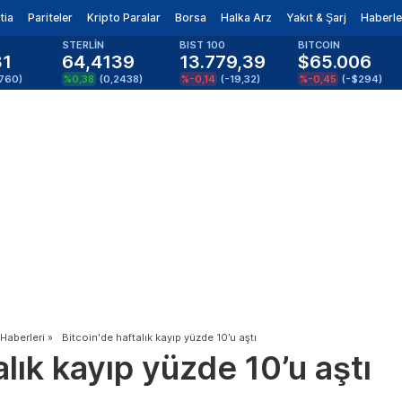
tia
Pariteler
Kripto Paralar
Borsa
Halka Arz
Yakıt & Şarj
Haberle
STERLİN
BIST 100
BITCOIN
81
64,4139
13.779,39
$65.006
1760
)
%0,38
(
0,2438
)
%-0,14
(
-19,32
)
%-0,45
(
-$294
)
 Haberleri
»
Bitcoin'de haftalık kayıp yüzde 10’u aştı
alık kayıp yüzde 10’u aştı