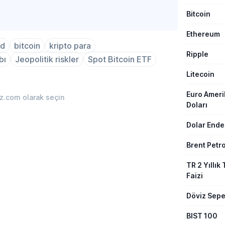
Bitcoin
Ethereum
bd
bitcoin
kripto para
Ripple
bı
Jeopolitik riskler
Spot Bitcoin ETF
Litecoin
Euro Amer
iz.com olarak seçin
Doları
Dolar Ende
Brent Petro
TR 2 Yıllık 
Faizi
Döviz Sepe
BIST 100