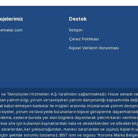
ojelerimiz
Destek
nemalar.com
İletişim
Çerez Politikası
Kişisel Verilerin Korunması
ım ve Teknolojileri Hizmetleri A.Ş. tarafından sağlanmaktadır. Hisse senedi 
lan yatırım bilgi, yorum ve tavsiyeleri yatırım danışmanlığı kapsamında değil
uat kabul etmeyen bankalar ile müşteri arasında imzalanacak yatırım danış
siyeler, yorum ve tavsiyede bulunanların kişisel görüşlerine dayanmaktadır
nedenle, sadece burada yer alan bilgilere dayanılarak yatırım kararı verilme
se site için kullanılan kaynaklardaki hata ve eksikliklerden ve sitedeki bilg
 zararlardan, kar yoksunluğundan, manevi zararlardan ve üçüncü kişilerin
hiçbir şekilde sorumlu tutulamaz. BİST isim ve logosu "Koruma Marka Belges