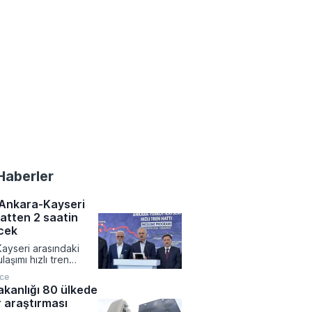
Haberler
 Ankara-Kayseri
aatten 2 saatin
ecek
ayseri arasındaki
laşımı hızlı tren
yeniden şekillenirken
nce
resinde devrim
akanlığı 80 ülkede
bir kısalma yaşanıyor.
 araştırması
 Altyapı Bakanlığı