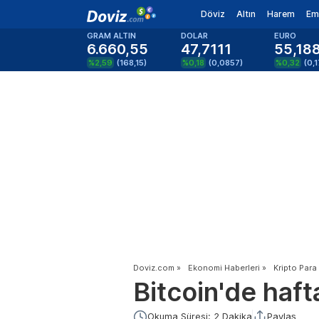
Döviz
Altın
Harem
Em
GRAM ALTIN
DOLAR
EURO
6.660,55
47,7111
55,18
%2,59
(
168,15
)
%0,18
(
0,0857
)
%0,32
(
0,
Doviz.com
»
Ekonomi Haberleri
»
Kripto Para
Bitcoin'de haft
Okuma Süresi: 2 Dakika
Paylaş