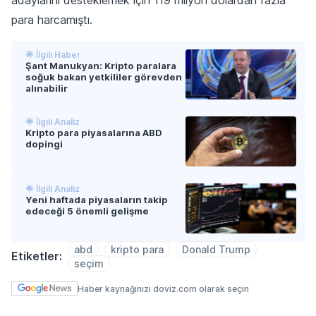
para harcamıştı.
🌟 İlgili Haber
Şant Manukyan: Kripto paralara
soğuk bakan yetkililer görevden
alınabilir
🌟 İlgili Analiz
Kripto para piyasalarına ABD
dopingi
🌟 İlgili Analiz
Yeni haftada piyasaların takip
edeceği 5 önemli gelişme
abd
kripto para
Donald Trump
Etiketler:
seçim
Haber kaynağınızı doviz.com olarak seçin