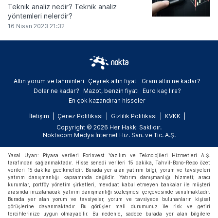
Teknik analiz nedir? Teknik analiz
yöntemleri nelerdir?
16 Nisan 2023 21:32
Altın yorum ve tahminleri
Çeyrek altın fiyatı
Gram altın ne kadar?
Dolar ne kadar?
Mazot, benzin fiyatı
Euro kaç lira?
En çok kazandıran hisseler
İletişim
Çerez Politikası
Gizlilik Politikası
KVKK
Copyright © 2026 Her Hakkı Saklıdır.
Noktacom Medya İnternet Hiz. San. ve Tic. A.Ş.
Yasal Uyarı: Piyasa verileri Forinvest Yazılım ve Teknolojileri Hizmetleri A.Ş.
tarafından sağlanmaktadır. Hisse senedi verileri 15 dakika, Tahvil-Bono-Repo özet
verileri 15 dakika gecikmelidir. Burada yer alan yatırım bilgi, yorum ve tavsiyeleri
yatırım danışmanlığı kapsamında değildir. Yatırım danışmanlığı hizmeti; aracı
kurumlar, portföy yönetim şirketleri, mevduat kabul etmeyen bankalar ile müşteri
arasında imzalanacak yatırım danışmanlığı sözleşmesi çerçevesinde sunulmaktadır.
Burada yer alan yorum ve tavsiyeler, yorum ve tavsiyede bulunanların kişisel
görüşlerine dayanmaktadır. Bu görüşler mali durumunuz ile risk ve getiri
tercihlerinize uygun olmayabilir. Bu nedenle, sadece burada yer alan bilgilere