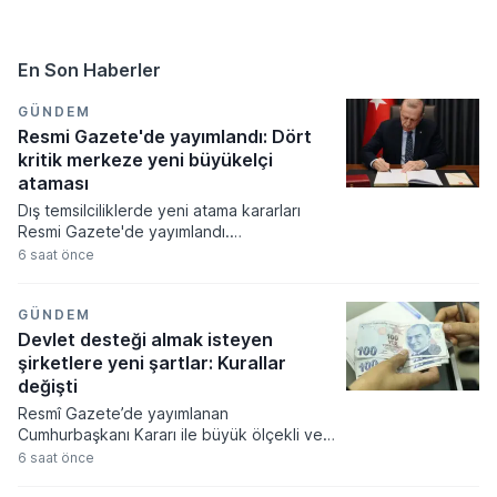
En Son Haberler
GÜNDEM
Resmi Gazete'de yayımlandı: Dört
kritik merkeze yeni büyükelçi
ataması
Dış temsilciliklerde yeni atama kararları
Resmi Gazete'de yayımlandı.
Cumhurbaşkanı Recep Tayyip Erdoğan'ın
6 saat önce
imzasıyla yürürlüğe giren karara göre
İzlanda, Ukrayna ve Hollanda
büyükelçilikleri ile Birleşmiş Milletler
GÜNDEM
Cenevre Ofisi nezdindeki Daimi
Devlet desteği almak isteyen
Temsilciliğe yeni isimler getirildi.
şirketlere yeni şartlar: Kurallar
değişti
Resmî Gazete’de yayımlanan
Cumhurbaşkanı Kararı ile büyük ölçekli ve
stratejik yatırımlara verilen proje bazlı
6 saat önce
devlet desteklerinin kuralları yeniden