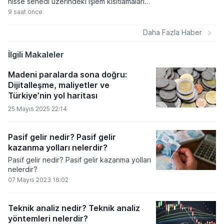
hisse senedi üzerindeki işlem kısıtlamaları
yeni haftada kademeli olarak kalkıyor.
9 saat önce
Volatilite Bazlı Tedbir Sistemi çerçevesinde
getirilen açığa satış ve kredili işlem
Daha Fazla Haber
yasaklarının süresi dolarken, yatırımcılar
ilgili paylarda normal işlem süreçlerine geri
İlgili Makaleler
dönecek.
Madeni paralarda sona doğru:
Dijitalleşme, maliyetler ve
Türkiye’nin yol haritası
25 Mayıs 2025 22:14
Pasif gelir nedir? Pasif gelir
kazanma yolları nelerdir?
Pasif gelir nedir? Pasif gelir kazanma yolları
nelerdir?
07 Mayıs 2023 16:02
Teknik analiz nedir? Teknik analiz
yöntemleri nelerdir?