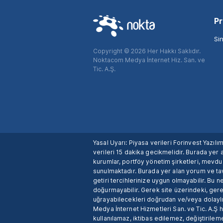
Pr
Si
Copyright © 2026 Her Hakkı Saklıdır.
Noktacom Medya İnternet Hiz. San. ve
Tic. A.Ş.
Yasal Uyarı: Piyasa verileri Forinvest Yazıl
verileri 15 dakika gecikmelidir. Burada yer a
kurumlar, portföy yönetim şirketleri, mevd
sunulmaktadır. Burada yer alan yorum ve tav
getiri tercihlerinize uygun olmayabilir. Bu 
doğurmayabilir. Gerek site üzerindeki, gerek
uğrayabilecekleri doğrudan ve/veya dolaylı
Medya İnternet Hizmetleri San. ve Tic. A.Ş 
kullanılamaz, iktibas edilemez, değiştirileme