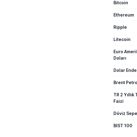
Bitcoin
Ethereum
Ripple
Litecoin
Euro Amer
Doları
Dolar Ende
Brent Petro
TR 2 Yıllık 
Faizi
Döviz Sepe
BIST 100