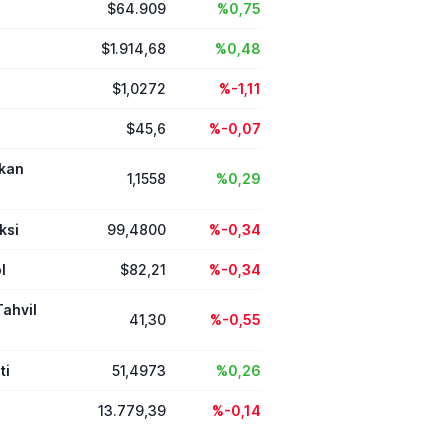
$64.909
%0,75
$1.914,68
%0,48
$1,0272
%-1,11
$45,6
%-0,07
ikan
1,1558
%0,29
ksi
99,4800
%-0,34
l
$82,21
%-0,34
Tahvil
41,30
%-0,55
ti
51,4973
%0,26
13.779,39
%-0,14