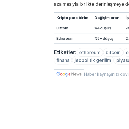
azalmasıyla birlikte derinleşmeye 
Kripto para birimi
Değişim oranı
İ
Bitcoin
%4 düşüş
7
Ethereum
%5+ düşüş
2
Etiketler:
ethereum
bitcoin
e
finans
jeopolitik gerilim
piyasa
Haber kaynağınızı dov