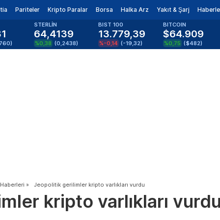
tia
Pariteler
Kripto Paralar
Borsa
Halka Arz
Yakıt & Şarj
Haberle
STERLİN
BIST 100
BITCOIN
81
64,4139
13.779,39
$64.909
1760
)
%0,38
(
0,2438
)
%-0,14
(
-19,32
)
%0,75
(
$482
)
 Haberleri
»
Jeopolitik gerilimler kripto varlıkları vurdu
imler kripto varlıkları vurd