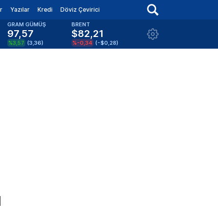
r
Yazılar
Kredi
Döviz Çevirici
GRAM GÜMÜŞ
BRENT
97,57
$82,21
%3,57
(
3,36
)
%-0,34
(
-$0,28
)
u