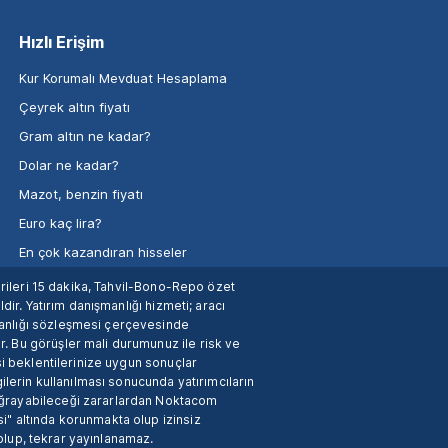
Hızlı Erişim
Kur Korumalı Mevduat Hesaplama
Çeyrek altın fiyatı
Gram altın ne kadar?
Dolar ne kadar?
Mazot, benzin fiyatı
Euro kaç lira?
En çok kazandıran hisseler
verileri 15 dakika, Tahvil-Bono-Repo özet
dir. Yatırım danışmanlığı hizmeti; aracı
manlığı sözleşmesi çerçevesinde
. Bu görüşler mali durumunuz ile risk ve
si beklentilerinize uygun sonuçlar
ilerin kullanılması sonucunda yatırımcıların
 uğrayabileceği zararlardan Noktacom
i" altında korunmakta olup izinsiz
 olup, tekrar yayınlanamaz.