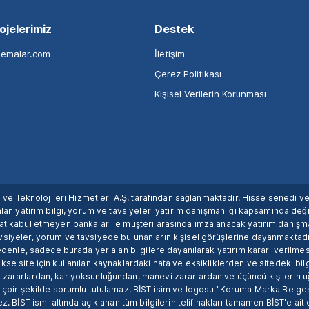
ojelerimiz
Destek
nemalar.com
İletişim
Çerez Politikası
Kişisel Verilerin Korunması
ım ve Teknolojileri Hizmetleri A.Ş. tarafından sağlanmaktadır. Hisse senedi 
lan yatırım bilgi, yorum ve tavsiyeleri yatırım danışmanlığı kapsamında değil
uat kabul etmeyen bankalar ile müşteri arasında imzalanacak yatırım danış
siyeler, yorum ve tavsiyede bulunanların kişisel görüşlerine dayanmaktadır
nedenle, sadece burada yer alan bilgilere dayanılarak yatırım kararı verilme
se site için kullanılan kaynaklardaki hata ve eksikliklerden ve sitedeki bilg
 zararlardan, kar yoksunluğundan, manevi zararlardan ve üçüncü kişilerin
hiçbir şekilde sorumlu tutulamaz. BİST isim ve logosu "Koruma Marka Belges
z. BİST ismi altında açıklanan tüm bilgilerin telif hakları tamamen BİST'e ait