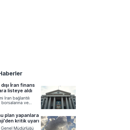
Haberler
dışı İran finans
ara listeye aldı
 İran bağlantılı
k borsalarına ve
ans ağlarına yönelik
ımlar uygulama kararı
u plan yapanlara
 yönetiminin finansal
i'den kritik uyarı
 kısıtlamayı
 düzenlemeler
i Genel Müdürlüğü