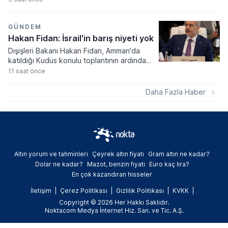
versiyonunu Türkiye pazarında satışa
sundu. Aerodinamik yapısı ve ileri teknoloji
donanımlarıyla yenilenen araç, 800 volt
GÜNDEM
mimarisi sayesinde ultra hızlı şarj
Hakan Fidan: İsrail'in barış niyeti yok
istasyonlarında bataryasını 18 dakika gibi
Dışişleri Bakanı Hakan Fidan, Amman'da
kısa bir sürede yüzde 10'dan yüzde 80
katıldığı Kudüs konulu toplantının ardından
doluluğa ulaştırabiliyor.
bölgesel gelişmelere ve Gazze'deki barış
11 saat önce
sürecine dair kritik açıklamalarda bulundu.
İslam dünyasının temsilcileriyle bir araya
Daha Fazla Haber
gelen Fidan, İsrail'in hukuk tanımaz tavrına
karşı uluslararası toplumun somut adımlar
atması gerektiğini vurguladı.
Altın yorum ve tahminleri
Çeyrek altın fiyatı
Gram altın ne kadar?
Dolar ne kadar?
Mazot, benzin fiyatı
Euro kaç lira?
En çok kazandıran hisseler
İletişim
Çerez Politikası
Gizlilik Politikası
KVKK
Copyright © 2026 Her Hakkı Saklıdır.
Noktacom Medya İnternet Hiz. San. ve Tic. A.Ş.