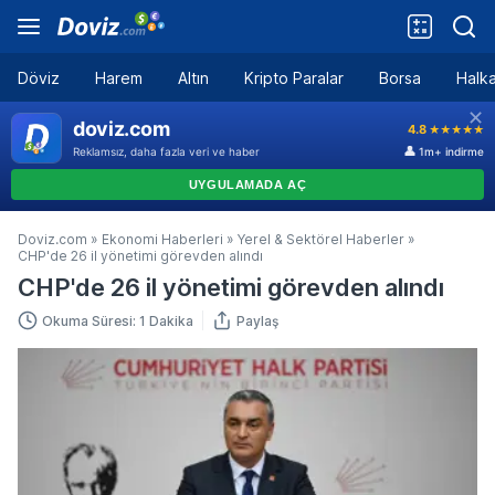
Döviz
Harem
Altın
Kripto Paralar
Borsa
Halka
Doviz.com
»
Ekonomi Haberleri
»
Yerel & Sektörel Haberler
»
CHP'de 26 il yönetimi görevden alındı
CHP'de 26 il yönetimi görevden alındı
Okuma Süresi: 1 Dakika
Paylaş