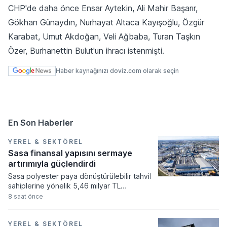
CHP'de daha önce Ensar Aytekin, Ali Mahir Başarır,
Gökhan Günaydın, Nurhayat Altaca Kayışoğlu, Özgür
Karabat, Umut Akdoğan, Veli Ağbaba, Turan Taşkın
Özer, Burhanettin Bulut'un ihracı istenmişti.
Haber kaynağınızı doviz.com olarak seçin
En Son Haberler
YEREL & SEKTÖREL
Sasa finansal yapısını sermaye
artırımıyla güçlendirdi
Sasa polyester paya dönüştürülebilir tahvil
sahiplerine yönelik 5,46 milyar TL
tutarındaki şarta bağlı sermaye artırımı
8 saat önce
sürecini resmi tescil işlemleriyle birlikte
tamamladı. Şirketin çıkarılmış sermayesi bu
işlem neticesinde 52,5 milyar TL seviyesine
YEREL & SEKTÖREL