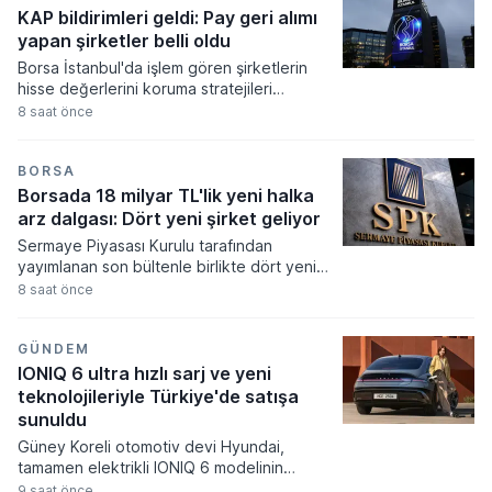
ulaşırken, yeni sermaye yapısı Ticaret Sicili
KAP bildirimleri geldi: Pay geri alımı
Gazetesi’nde ilan edilerek yürürlüğe girdi.
yapan şirketler belli oldu
Borsa İstanbul'da işlem gören şirketlerin
hisse değerlerini koruma stratejileri
kapsamında yürüttükleri pay geri alım
8 saat önce
süreçleri tüm hızıyla devam ediyor.
Kamuoyunu Aydınlatma Platformu
üzerinden yapılan son bildirimlerde
BORSA
aralarında enerji ve gayrimenkul
Borsada 18 milyar TL'lik yeni halka
sektöründen dev isimlerin de bulunduğu
arz dalgası: Dört yeni şirket geliyor
altı farklı kuruluşun piyasadan alım yaptığı
Sermaye Piyasası Kurulu tarafından
görülüyor.
yayımlanan son bültenle birlikte dört yeni
şirketin halka arz başvurusuna onay
8 saat önce
verilirken yatırımcılar için yeni fırsat kapıları
aralandı. Onaylanan talepler doğrultusunda
akın zamanda talep toplama sürecine
GÜNDEM
başlayarak borsaya adım atacaklar Çitlekçi
IONIQ 6 ultra hızlı sarj ve yeni
Mağazacılık, Teknika Plast, Türker Vangölü
teknolojileriyle Türkiye'de satışa
Enerji ve Kapeks Kimya oldu.
sunuldu
Güney Koreli otomotiv devi Hyundai,
tamamen elektrikli IONIQ 6 modelinin
kapsamlı bir şekilde güncellenen yeni
9 saat önce