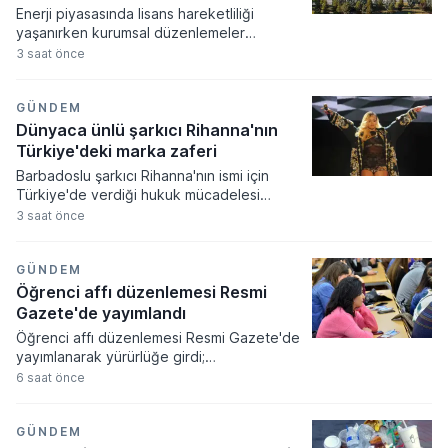
Enerji piyasasında lisans hareketliliği
yaşanırken kurumsal düzenlemeler
resmiyet kazandı. Enerji piyasası
3 saat önce
düzenleme kurumu tarafından alınan
kararlar doğrultusunda çok sayıda şirkete
yeni faaliyet izinleri verilirken bazı
GÜNDEM
işletmelerin yetkileri iptal edildi.
Dünyaca ünlü şarkıcı Rihanna'nın
Türkiye'deki marka zaferi
Barbadoslu şarkıcı Rihanna'nın ismi için
Türkiye'de verdiği hukuk mücadelesi
zaferle sonuçlandı. Mahkeme heyeti
3 saat önce
sanatçının adıyla sadece tek bir harf
farklılığı bulunan markanın tescilini
tüketicilerde yanılgı uyandıracağı
GÜNDEM
gerekçesiyle iptal etti.
Öğrenci affı düzenlemesi Resmi
Gazete'de yayımlandı
Öğrenci affı düzenlemesi Resmi Gazete'de
yayımlanarak yürürlüğe girdi;
üniversitelerinden ayrılanlara geri dönüş
6 saat önce
yolu açıldı. Yeni kanun kapsamında
akademik sahtecilik yapanlara ve
mevzuata aykırı eğitim kurumu açanlara
GÜNDEM