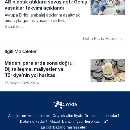
ağır cezalar verilmesi kararlaştırıldı.
AB plastik atıklara savaş açtı: Geniş
yasaklar takvimi açıklandı
Avrupa Birliği ambalaj atıklarını azaltmak
amacıyla günlük yaşamı kökten
değiştirecek geniş kapsamlı bir yasal
6 saat önce
düzenleme paketini devreye alıyor. Kişi
başına düşen yıllık ortalama 177,8
Daha Fazla Haber
kilogramlık atık miktarını düşürmeyi
hedefleyen yeni kurallar, gıda
İlgili Makaleler
ambalajlarından havalimanı hizmetlerine
kadar pek çok alanda aşamalı yasaklar
Madeni paralarda sona doğru:
getiriyor.
Dijitalleşme, maliyetler ve
Türkiye’nin yol haritası
25 Mayıs 2025 22:14
Altın yorum ve tahminleri
Çeyrek altın fiyatı
Gram altın ne kadar?
Dolar ne kadar?
Mazot, benzin fiyatı
Euro kaç lira?
En çok kazandıran hisseler