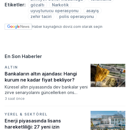
Etiketler:
gözaltı
Narkotik
uyuşturucu operasyonu
asayiş
zehir taciri
polis operasyonu
Haber kaynağınızı doviz.com olarak seçin
En Son Haberler
ALTIN
Bankaların altın ajandası: Hangi
kurum ne kadar fiyat bekliyor?
Küresel altın piyasasında dev bankalar yeni
zirve senaryolarını güncellerken ons
fiyatının 5.300 dolara kadar tırmanması
3 saat önce
bekleniyor. Merkez bankalarının güçlü
alımları ve artan güvenli liman talebi
doğrultusunda revize edilen tahminler,
YEREL & SEKTÖREL
fiyatların orta ve uzun vadede tarihi
Enerji piyasasında lisans
seviyeleri aşacağına işaret ediyor.
hareketliliği: 27 yeni izin