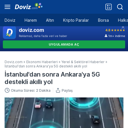
Döviz
Harem
Altın
Kripto Paralar
Borsa
Halka
Doviz.com
»
Ekonomi Haberleri
»
Yerel & Sektörel Haberler
»
İstanbul'dan sonra Ankara'ya 5G destekli akıllı yol
İstanbul'dan sonra Ankara'ya 5G
destekli akıllı yol
Okuma Süresi: 2 Dakika
Paylaş