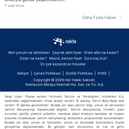
değiştirecek geniş kapsamlı bir yasal
7 saat önce
düzenleme paketini devreye alıyor. Kişi
başına düşen yıllık ortalama 177,8
Daha Fazla Haber
kilogramlık atık miktarını düşürmeyi
hedefleyen yeni kurallar, gıda
ambalajlarından havalimanı hizmetlerine
kadar pek çok alanda aşamalı yasaklar
getiriyor.
Altın yorum ve tahminleri
Çeyrek altın fiyatı
Gram altın ne kadar?
Dolar ne kadar?
Mazot, benzin fiyatı
Euro kaç lira?
En çok kazandıran hisseler
İletişim
Çerez Politikası
Gizlilik Politikası
KVKK
Copyright © 2026 Her Hakkı Saklıdır.
Noktacom Medya İnternet Hiz. San. ve Tic. A.Ş.
Yasal Uyarı: Piyasa verileri Forinvest Yazılım ve Teknolojileri Hizmetleri A.Ş.
tarafından sağlanmaktadır. Hisse senedi verileri 15 dakika, Tahvil-Bono-Repo özet
verileri 15 dakika gecikmelidir. Burada yer alan yatırım bilgi, yorum ve tavsiyeleri
yatırım danışmanlığı kapsamında değildir. Yatırım danışmanlığı hizmeti; aracı
kurumlar, portföy yönetim şirketleri, mevduat kabul etmeyen bankalar ile müşteri
arasında imzalanacak yatırım danışmanlığı sözleşmesi çerçevesinde sunulmaktadır.
Burada yer alan yorum ve tavsiyeler, yorum ve tavsiyede bulunanların kişisel
görüşlerine dayanmaktadır. Bu görüşler mali durumunuz ile risk ve getiri