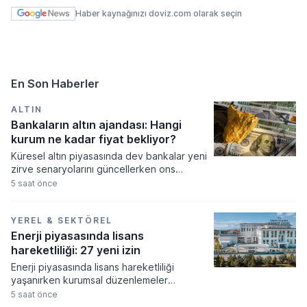
Haber kaynağınızı doviz.com olarak seçin
En Son Haberler
ALTIN
Bankaların altın ajandası: Hangi
kurum ne kadar fiyat bekliyor?
Küresel altın piyasasında dev bankalar yeni
zirve senaryolarını güncellerken ons
fiyatının 5.300 dolara kadar tırmanması
5 saat önce
bekleniyor. Merkez bankalarının güçlü
alımları ve artan güvenli liman talebi
doğrultusunda revize edilen tahminler,
YEREL & SEKTÖREL
fiyatların orta ve uzun vadede tarihi
Enerji piyasasında lisans
seviyeleri aşacağına işaret ediyor.
hareketliliği: 27 yeni izin
Enerji piyasasında lisans hareketliliği
yaşanırken kurumsal düzenlemeler
resmiyet kazandı. Enerji piyasası
5 saat önce
düzenleme kurumu tarafından alınan