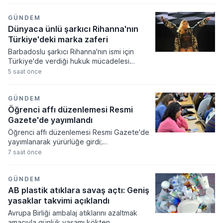
kararlar doğrultusunda çok sayıda şirkete
yeni faaliyet izinleri verilirken bazı
GÜNDEM
işletmelerin yetkileri iptal edildi.
Dünyaca ünlü şarkıcı Rihanna'nın
Türkiye'deki marka zaferi
Barbadoslu şarkıcı Rihanna'nın ismi için
Türkiye'de verdiği hukuk mücadelesi
zaferle sonuçlandı. Mahkeme heyeti
5 saat önce
sanatçının adıyla sadece tek bir harf
farklılığı bulunan markanın tescilini
tüketicilerde yanılgı uyandıracağı
GÜNDEM
gerekçesiyle iptal etti.
Öğrenci affı düzenlemesi Resmi
Gazete'de yayımlandı
Öğrenci affı düzenlemesi Resmi Gazete'de
yayımlanarak yürürlüğe girdi;
üniversitelerinden ayrılanlara geri dönüş
7 saat önce
yolu açıldı. Yeni kanun kapsamında
akademik sahtecilik yapanlara ve
mevzuata aykırı eğitim kurumu açanlara
GÜNDEM
ağır cezalar verilmesi kararlaştırıldı.
AB plastik atıklara savaş açtı: Geniş
yasaklar takvimi açıklandı
Avrupa Birliği ambalaj atıklarını azaltmak
amacıyla günlük yaşamı kökten