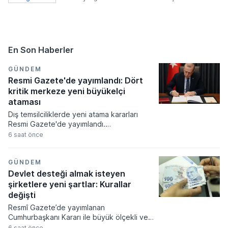
En Son Haberler
GÜNDEM
Resmi Gazete'de yayımlandı: Dört
kritik merkeze yeni büyükelçi
ataması
Dış temsilciliklerde yeni atama kararları
Resmi Gazete'de yayımlandı.
Cumhurbaşkanı Recep Tayyip Erdoğan'ın
6 saat önce
imzasıyla yürürlüğe giren karara göre
İzlanda, Ukrayna ve Hollanda
büyükelçilikleri ile Birleşmiş Milletler
GÜNDEM
Cenevre Ofisi nezdindeki Daimi
Devlet desteği almak isteyen
Temsilciliğe yeni isimler getirildi.
şirketlere yeni şartlar: Kurallar
değişti
Resmî Gazete’de yayımlanan
Cumhurbaşkanı Kararı ile büyük ölçekli ve
stratejik yatırımlara verilen proje bazlı
6 saat önce