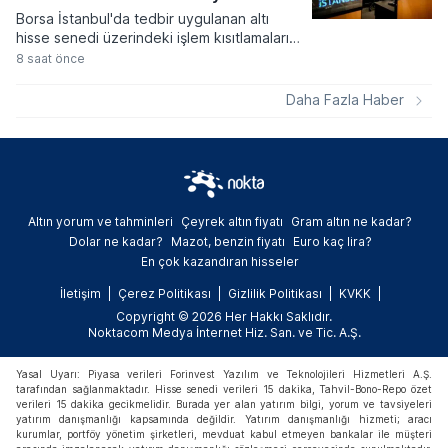
Borsa İstanbul'da tedbir uygulanan altı
hisse senedi üzerindeki işlem kısıtlamaları
yeni haftada kademeli olarak kalkıyor.
8 saat önce
Volatilite Bazlı Tedbir Sistemi çerçevesinde
getirilen açığa satış ve kredili işlem
Daha Fazla Haber
yasaklarının süresi dolarken, yatırımcılar
ilgili paylarda normal işlem süreçlerine geri
dönecek.
Altın yorum ve tahminleri
Çeyrek altın fiyatı
Gram altın ne kadar?
Dolar ne kadar?
Mazot, benzin fiyatı
Euro kaç lira?
En çok kazandıran hisseler
İletişim
Çerez Politikası
Gizlilik Politikası
KVKK
Copyright © 2026 Her Hakkı Saklıdır.
Noktacom Medya İnternet Hiz. San. ve Tic. A.Ş.
Yasal Uyarı: Piyasa verileri Forinvest Yazılım ve Teknolojileri Hizmetleri A.Ş.
tarafından sağlanmaktadır. Hisse senedi verileri 15 dakika, Tahvil-Bono-Repo özet
verileri 15 dakika gecikmelidir. Burada yer alan yatırım bilgi, yorum ve tavsiyeleri
yatırım danışmanlığı kapsamında değildir. Yatırım danışmanlığı hizmeti; aracı
kurumlar, portföy yönetim şirketleri, mevduat kabul etmeyen bankalar ile müşteri