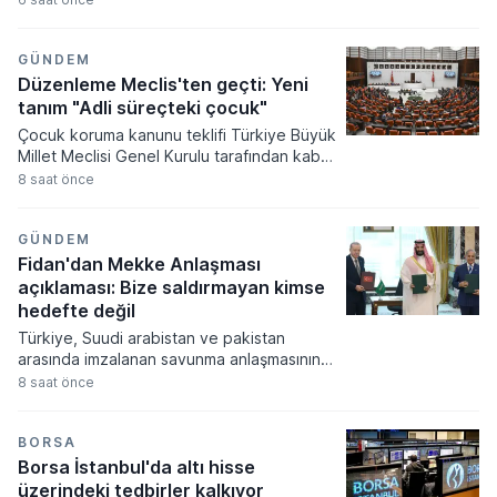
devlet desteklerinin kuralları yeniden
düzenlendi. Yeni sistemde yatırım
tutarlarından başvuru yöntemine, enerji
GÜNDEM
desteğinden yabancı yatırımcılarla
Düzenleme Meclis'ten geçti: Yeni
yapılabilecek özel sözleşmelere kadar
tanım "Adli süreçteki çocuk"
birçok başlıkta değişikliğe gidildi. Teknoloji
Çocuk koruma kanunu teklifi Türkiye Büyük
Hamlesi Programı kapsamındaki yatırımlar
Millet Meclisi Genel Kurulu tarafından kabul
için 100 milyon TL, diğer büyük projeler için
edilerek yasalaştı. Yasalaşan yeni
8 saat önce
ise 2 milyar TL seviyesinde yatırım veya Ar-
düzenleme ile çocuk adalet sistemi, infaz
Ge eşiği öne çıktı.
süreçleri ve çocukların korunmasına
yönelik kapsamlı değişiklikler hayata
GÜNDEM
geçiyor.
Fidan'dan Mekke Anlaşması
açıklaması: Bize saldırmayan kimse
hedefte değil
Türkiye, Suudi arabistan ve pakistan
arasında imzalanan savunma anlaşmasının
teknik detayları dışişleri bakanı hakan fidan
8 saat önce
tarafından kamuoyuna açıklandı. Bakan
fidan, söz konusu askeri mutabakatın
yapısal olarak nato antlaşması'nın kolektif
BORSA
savunmayı içeren 5. maddesiyle aynı
Borsa İstanbul'da altı hisse
mahiyette olduğunu ifade etti.
üzerindeki tedbirler kalkıyor