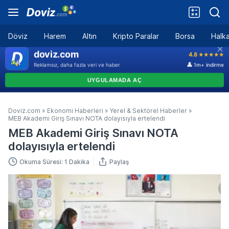
Döviz
Harem
Altın
Kripto Paralar
Borsa
Halka
Doviz.com
»
Ekonomi Haberleri
»
Yerel & Sektörel Haberler
»
MEB Akademi Giriş Sınavı NOTA dolayısıyla ertelendi
MEB Akademi Giriş Sınavı NOTA
dolayısıyla ertelendi
Okuma Süresi: 1 Dakika
Paylaş