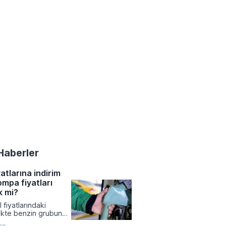
Haberler
atlarına indirim
ompa fiyatları
k mi?
 fiyatlarındaki
likte benzin grubunda
 4,35 TL tutarında bir
ce