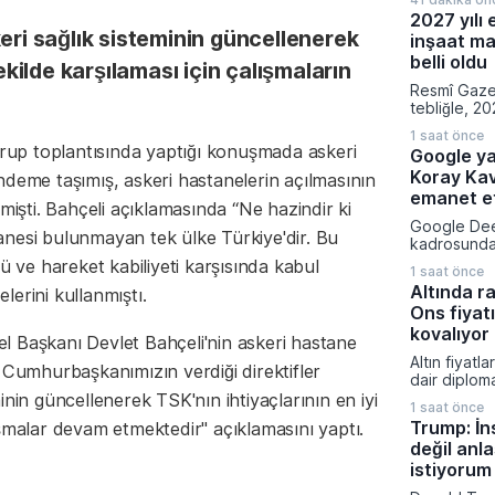
indirim yap
2027 yılı 
İndirim mik
eri sağlık sisteminin güncellenerek
inşaat ma
Tüketim Ve
edilmesi pl
belli oldu
şekilde karşılaması için çalışmaların
kararın ar
Resmî Gaze
fiyatlarına 
tebliğle, 20
yansımayaca
emlak vergi
1 saat önce
hesaplanmas
 grup toplantısında yaptığı konuşmada askeri
Google ya
normal inşaa
Koray Ka
belirlendi.
ndeme taşımış, askeri hastanelerin açılmasının
fabrikalara,
emanet et
mişti. Bahçeli açıklamasında “Ne hazindir ki
garajlardan 
Google Dee
23 farklı bi
nesi bulunmayan tek ülke Türkiye'dir. Bu
kadrosunda 
uygulanaca
yapılanmaya
ve hareket kabiliyeti karşısında kabul
bedelleri aç
1 saat önce
insanı Kora
Altında ra
elerini kullanmıştı.
kıdemli baş
Ons fiyatı
atadı. Alph
Sundar Pich
kovalıyor
l Başkanı Devlet Bahçeli'nin askeri hastane
duyurulan b
Altın fiyatl
birlikte ya
 Cumhurbaşkanımızın verdiği direktifler
dair diplom
geliştirme 
zayıflayan d
inin güncellenerek TSK'nın ihtiyaçlarının en iyi
uygulaması
1 saat önce
yükselişini
yönetimine 
Trump: İn
ışmalar devam etmektedir" açıklamasını yaptı.
taşıyarak y
değil an
ulaştı. Spot
4.265 dolar
istiyorum
ederken piy