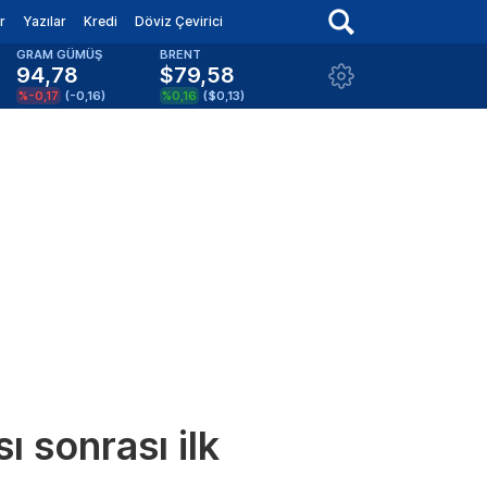
r
Yazılar
Kredi
Döviz Çevirici
GRAM GÜMÜŞ
BRENT
94,78
$79,58
%-0,17
(
-0,16
)
%0,16
(
$0,13
)
 sonrası ilk