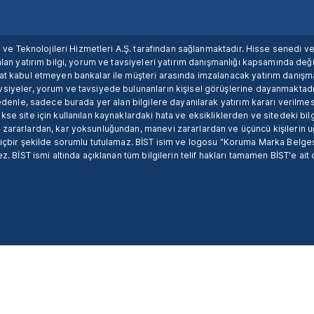
ım ve Teknolojileri Hizmetleri A.Ş. tarafından sağlanmaktadır. Hisse senedi 
lan yatırım bilgi, yorum ve tavsiyeleri yatırım danışmanlığı kapsamında değil
uat kabul etmeyen bankalar ile müşteri arasında imzalanacak yatırım danış
siyeler, yorum ve tavsiyede bulunanların kişisel görüşlerine dayanmaktadır
nedenle, sadece burada yer alan bilgilere dayanılarak yatırım kararı verilme
se site için kullanılan kaynaklardaki hata ve eksikliklerden ve sitedeki bilg
 zararlardan, kar yoksunluğundan, manevi zararlardan ve üçüncü kişilerin
hiçbir şekilde sorumlu tutulamaz. BİST isim ve logosu "Koruma Marka Belges
z. BİST ismi altında açıklanan tüm bilgilerin telif hakları tamamen BİST'e ait