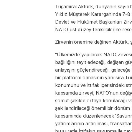
Tuğamiral Aktürk, dünyanın sayılı 
Yıldız Müşterek Karargahında 7-8
Devlet ve Hükümet Başkanları Zir
NATO üst düzey temsilcilerine reseps
Zirvenin önemine değinen Aktürk, ş
"Ülkemizde yapılacak NATO Zirvesi'
bağlılığını teyit edeceği, değişen 
anlayışını güçlendireceği, geleceğe
bir platform olmasının yanı sıra Tür
konumunu ve İttifak içerisindeki st
kapsamda zirveyi, NATO'nun değiş
somut şekilde ortaya konulacağı ve İ
şekillendirileceği önemli bir dönüm
kapsamında düzenlenecek 'Savunm
yatırımlarının artırılması, transatlan
bu suretle İttifakın savunma ile cay