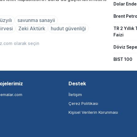
Dolar Ende
Brent Petro
üzyılı
savunma sanayii
rvesi
Zeki Aktürk
hudut güvenliği
TR 2 Yıllık 
Faizi
iz.com olarak seçin
Döviz Sepe
BIST 100
ojelerimiz
Destek
nemalar.com
İletişim
Çerez Politikası
Kişisel Verilerin Korunması