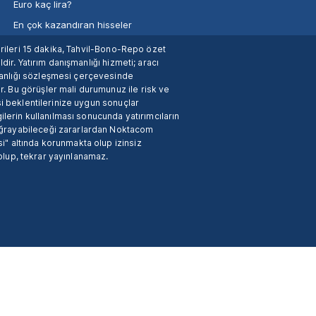
Euro kaç lira?
En çok kazandıran hisseler
verileri 15 dakika, Tahvil-Bono-Repo özet
dir. Yatırım danışmanlığı hizmeti; aracı
manlığı sözleşmesi çerçevesinde
. Bu görüşler mali durumunuz ile risk ve
si beklentilerinize uygun sonuçlar
ilerin kullanılması sonucunda yatırımcıların
 uğrayabileceği zararlardan Noktacom
i" altında korunmakta olup izinsiz
 olup, tekrar yayınlanamaz.