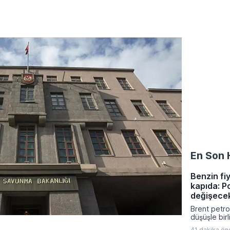
En Son 
Benzin fiy
kapıda: P
değişece
Brent petrol
düşüşle bir
litre başına
41 dakika ön