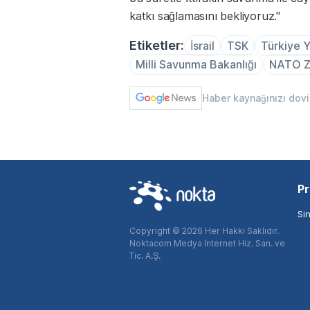
katkı sağlamasını bekliyoruz."
Etiketler:
İsrail
TSK
Türkiye Y
Milli Savunma Bakanlığı
NATO Zi
Haber kaynağınızı dov
Pr
Si
Copyright © 2026 Her Hakkı Saklıdır.
Noktacom Medya İnternet Hiz. San. ve
Tic. A.Ş.