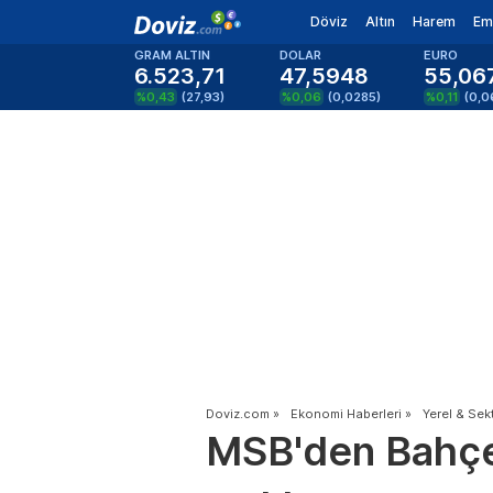
Döviz
Altın
Harem
Em
GRAM ALTIN
DOLAR
EURO
6.523,71
47,5948
55,06
%0,43
(
27,93
)
%0,06
(
0,0285
)
%0,11
(
0,0
Doviz.com
»
Ekonomi Haberleri
»
Yerel & Sek
MSB'den Bahçeli