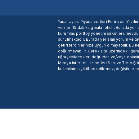
Yasal Uyarı: Piyasa verileri Forinvest Yazıl
verileri 15 dakika gecikmelidir. Burada yer a
kurumlar, portföy yönetim şirketleri, mevd
sunulmaktadır. Burada yer alan yorum ve tav
getiri tercihlerinize uygun olmayabilir. Bu 
doğurmayabilir. Gerek site üzerindeki, gerek
uğrayabilecekleri doğrudan ve/veya dolaylı
Medya İnternet Hizmetleri San. ve Tic. A.Ş 
kullanılamaz, iktibas edilemez, değiştirileme
X