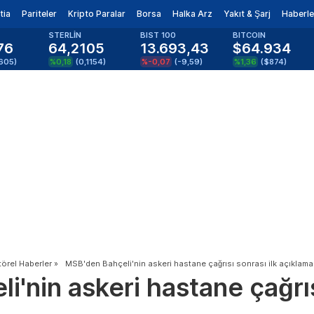
tia
Pariteler
Kripto Paralar
Borsa
Halka Arz
Yakıt & Şarj
Haberle
STERLİN
BIST 100
BITCOIN
76
64,2105
13.693,43
$64.934
605
)
%0,18
(
0,1154
)
%-0,07
(
-9,59
)
%1,36
(
$874
)
törel Haberler
»
MSB'den Bahçeli'nin askeri hastane çağrısı sonrası ilk açıklama
'nin askeri hastane çağrısı