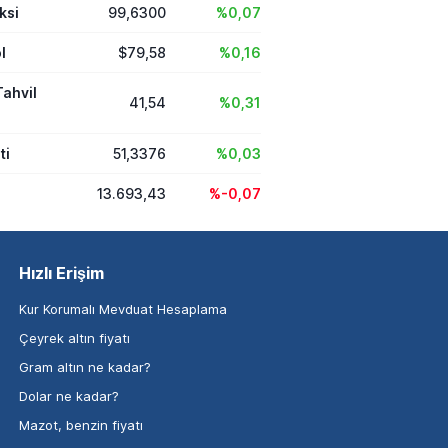
ksi
99,6300
%0,07
l
$79,58
%0,16
Tahvil
41,54
%0,31
ti
51,3376
%0,03
13.693,43
%-0,07
Hızlı Erişim
Kur Korumalı Mevduat Hesaplama
Çeyrek altın fiyatı
Gram altın ne kadar?
Dolar ne kadar?
Mazot, benzin fiyatı