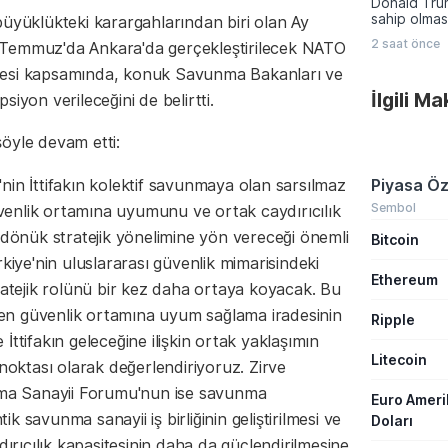
Donald Trum
ABD'den gel
sahip olmas
büyüklükteki karargahlarından biri olan Ay
verilerine ç
vermeyecekl
2 saat önce
 Temmuz'da Ankara'da gerçekleştirilecek NATO
yapmayı terc
Bölgedeki g
vesi kapsamında, konuk Savunma Bakanları ve
yönelik adı
İlgili M
iyon verileceğini de belirtti.
Başkanı, pl
saldırıları 
üzerine ask
öyle devam etti:
nin İttifakın kolektif savunmaya olan sarsılmaz
Piyasa Öz
Sembol
güvenlik ortamına uyumunu ve ortak caydırıcılık
 dönük stratejik yönelimine yön vereceği önemli
Bitcoin
kiye'nin uluslararası güvenlik mimarisindeki
Ethereum
ratejik rolünü bir kez daha ortaya koyacak. Bu
en güvenlik ortamına uyum sağlama iradesinin
Ripple
ttifakın geleceğine ilişkin ortak yaklaşımın
Litecoin
 noktası olarak değerlendiriyoruz. Zirve
a Sanayii Forumu'nun ise savunma
Euro Amer
tik savunma sanayii iş birliğinin geliştirilmesi ve
Doları
dırıcılık kapasitesinin daha da güçlendirilmesine