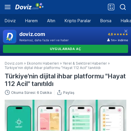
Döviz
Harem
Altın
Kripto Paralar
Borsa
Halka
Doviz.com
»
Ekonomi Haberleri
»
Yerel & Sektörel Haberler
»
Türkiye'nin dijital ihbar platformu "Hayat 112 Acil" tanıtıldı
Türkiye'nin dijital ihbar platformu "Hayat
112 Acil" tanıtıldı
Okuma Süresi: 6 Dakika
Paylaş