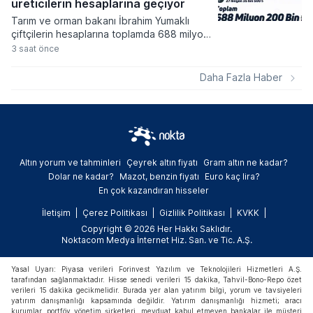
üreticilerin hesaplarına geçiyor
Tarım ve orman bakanı İbrahim Yumaklı
çiftçilerin hesaplarına toplamda 688 milyon
200 bin lira tutarında destekleme ödemesi
3 saat önce
aktarıldığını duyurdu. Üreticilerin emeğini
korumaya yönelik sürdürülen bu ödemeler
Daha Fazla Haber
kapsamında hayvan hastalıkları
tazminatından kırsal kalkınma yatırımlarına
kadar pek çok farklı kalem destekleniyor.
Altın yorum ve tahminleri
Çeyrek altın fiyatı
Gram altın ne kadar?
Dolar ne kadar?
Mazot, benzin fiyatı
Euro kaç lira?
En çok kazandıran hisseler
İletişim
Çerez Politikası
Gizlilik Politikası
KVKK
Copyright © 2026 Her Hakkı Saklıdır.
Noktacom Medya İnternet Hiz. San. ve Tic. A.Ş.
Yasal Uyarı: Piyasa verileri Forinvest Yazılım ve Teknolojileri Hizmetleri A.Ş.
tarafından sağlanmaktadır. Hisse senedi verileri 15 dakika, Tahvil-Bono-Repo özet
verileri 15 dakika gecikmelidir. Burada yer alan yatırım bilgi, yorum ve tavsiyeleri
yatırım danışmanlığı kapsamında değildir. Yatırım danışmanlığı hizmeti; aracı
kurumlar, portföy yönetim şirketleri, mevduat kabul etmeyen bankalar ile müşteri