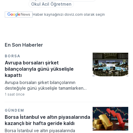
Okul Acil Öğretmen
Haber kaynağınızı doviz.com olarak seçin
En Son Haberler
BORSA
Avrupa borsaları şirket
bilançolarıyla günü yükselişle
kapattı
Avrupa borsaları şirket bilançolarının
desteğiyle günü yükselişle tamamlarken
yatırımcılar ekonomik verilere odaklandı.
1 saat önce
Küresel gıda fiyatlarının hava şartları ve
jeopolitik risklerle zirveye çıkması
piyasalardaki enflasyon endişelerini canlı
GÜNDEM
tutuyor.
Borsa İstanbul ve altın piyasalarında
kazançlı bir hafta geride kaldı
Borsa İstanbul ve altın piyasalarında