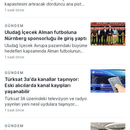
muhalefet partisinin yerel yönetim
kapasitesini artıracak dördüncü ana pist
temsilcisinin kalmadığı belirtiliyor.
çalışmalarında sona yaklaşılırken, yeni pistin
1 saat önce
hizmete girmesiyle birlikte uçakların taksi
sürelerinin önemli ölçüde kısalması
hedefleniyor. Ulaştırma ve Altyapı Bakanlığı
GÜNDEM
tarafından yürütülen proje kapsamında inşa
Uludağ İçecek Alman futboluna
edilen 2 bin 820 metre uzunluğundaki yapı,
Nürnberg sponsorluğu ile giriş yaptı
hava trafiği yönetiminde verimliliği artırarak
Uludağ İçecek Avrupa pazarındaki büyüme
küresel havacılık merkezinin altyapısını
hedefleri kapsamında Alman futbolunun
daha da güçlendirecek.
köklü kulüplerinden 1. FC Nürnberg ile
1 saat önce
resmi sponsorluk anlaşması imzaladı. Şirket
bu hamleyle Alman profesyonel
futbolundaki ilk büyük iş birliğini
GÜNDEM
gerçekleştirirken uluslararası marka
Türksat 3a'da kanallar taşınıyor:
bilinirliğini daha geniş bir alana yaymayı
Eski alıcılarda kanal kayıpları
amaçlıyor.
yaşanabilir
Türksat 3A üzerindeki televizyon ve radyo
yayınları yeni nesil uydulara taşınıyor.
Geçişin ardından izleyiciler 16 Ağustos
1 saat önce
2026 itibarıyla yenilenen uydu altyapısı
üzerinden yayın almaya başlayacak.
Uyduların aynı yörünge konumunda
GÜNDEM