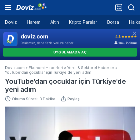
Döviz
Harem
Altın
Kripto Paralar
Borsa
Halka
Doviz.com
»
Ekonomi Haberleri
»
Yerel & Sektörel Haberler
»
YouTube'dan çocuklar için Türkiye'de yeni adım
YouTube'dan çocuklar için Türkiye'de
yeni adım
Okuma Süresi: 3 Dakika
Paylaş