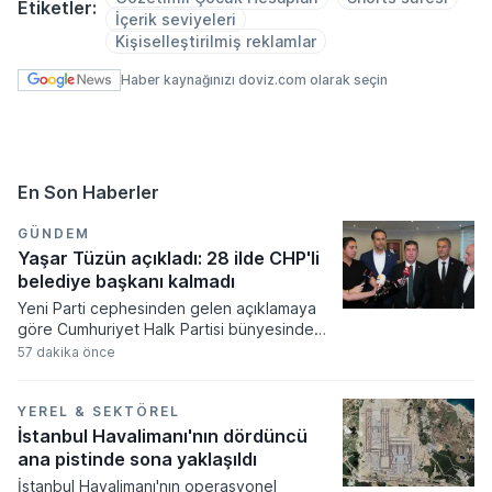
Etiketler:
İçerik seviyeleri
Kişiselleştirilmiş reklamlar
Haber kaynağınızı doviz.com olarak seçin
En Son Haberler
GÜNDEM
Yaşar Tüzün açıkladı: 28 ilde CHP'li
belediye başkanı kalmadı
Yeni Parti cephesinden gelen açıklamaya
göre Cumhuriyet Halk Partisi bünyesindeki
belediye başkanlarının istifa süreci hız
57 dakika önce
kazanırken, istifa eden başkan sayısının
yakın zamanda daha da artacağı
öngörülüyor. Yaşar Tüzün tarafından
YEREL & SEKTÖREL
paylaşılan veriler doğrultusunda çok sayıda
İstanbul Havalimanı'nın dördüncü
ismin partiye katılım işlemlerinin
ana pistinde sona yaklaşıldı
tamamlandığı ve bazı şehirlerde ana
İstanbul Havalimanı'nın operasyonel