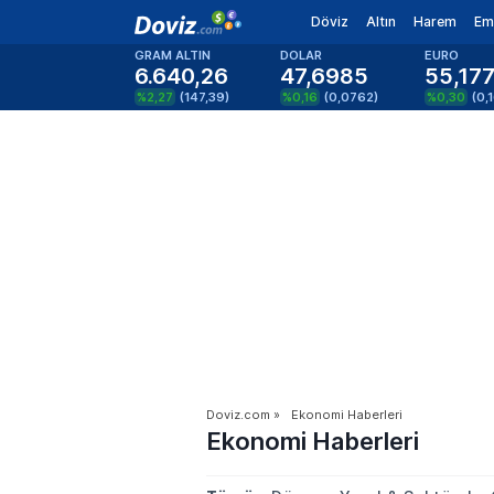
Döviz
Altın
Harem
Em
GRAM ALTIN
DOLAR
EURO
6.640,26
47,6985
55,17
%2,27
(
147,39
)
%0,16
(
0,0762
)
%0,30
(
0,
Doviz.com
»
Ekonomi Haberleri
Ekonomi Haberleri