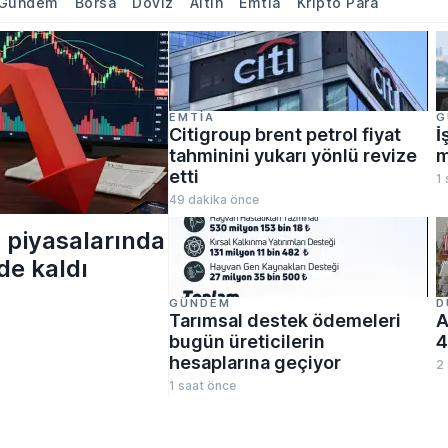
Gündem
Borsa
Döviz
Altın
Emtia
Kripto Para
EMTIA
G
Citigroup brent petrol fiyat
İ
tahminini yukarı yönlü revize
m
etti
1 
49 dakika önce
n piyasalarında
de kaldı
GÜNDEM
D
Tarımsal destek ödemeleri
A
bugün üreticilerin
4
hesaplarına geçiyor
2
1 saat önce