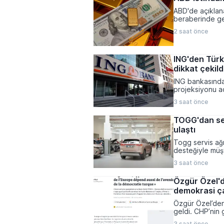
çerçevenin zorun
ABD'de açıklana
beraberinde get
tarihi zirveleri
2 saat önce
küresel piyasal
700 liranın üzer
ING'den Türki
dikkat çekild
ING bankasında
projeksiyonu aç
beklentileri, M
3 saat önce
rezervlerindeki 
TOGG'dan ser
ulaştı
Togg servis ağ
desteğiyle müşt
bir yeni servis 
3 saat önce
altmış dört sab
hızlandırıyor.
Özgür Özel'd
demokrasi ça
Özgür Özel’den
geldi. CHP’nin 
demokratik süre
3 saat önce