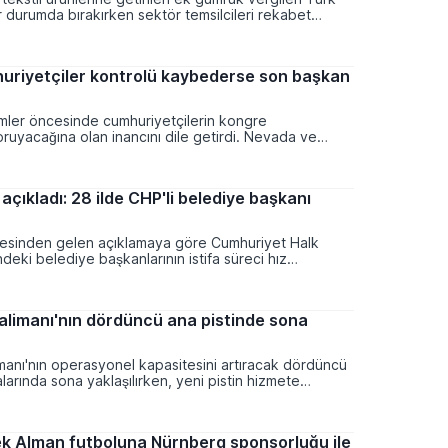
or durumda bırakırken sektör temsilcileri rekabet
masından endişe ediyor. Donald Trump'ın onayıyla
 yüzde 12,5 oranındaki ilave maliyetler, Türkiye'nin en
lemlerinden biri olan hazır giyim dünyasında siyasi ve
uriyetçiler kontrolü kaybederse son başkan
maları beraberinde getiriyor.
mler öncesinde cumhuriyetçilerin kongre
ruyacağına olan inancını dile getirdi. Nevada ve
 etkinliklerle kaynak toplama sürecine odaklanan eski
in kontrolü kaybetmemesi gerektiğini vurguladı.
açıkladı: 28 ilde CHP'li belediye başkanı
hesinden gelen açıklamaya göre Cumhuriyet Halk
ndeki belediye başkanlarının istifa süreci hız
tifa eden başkan sayısının yakın zamanda daha da
lüyor. Yaşar Tüzün tarafından paylaşılan veriler
ok sayıda ismin partiye katılım işlemlerinin
alimanı'nın dördüncü ana pistinde sona
 bazı şehirlerde ana muhalefet partisinin yerel
sinin kalmadığı belirtiliyor.
manı'nın operasyonel kapasitesini artıracak dördüncü
alarında sona yaklaşılırken, yeni pistin hizmete
kte uçakların taksi sürelerinin önemli ölçüde kısalması
laştırma ve Altyapı Bakanlığı tarafından yürütülen
da inşa edilen 2 bin 820 metre uzunluğundaki yapı,
k Alman futboluna Nürnberg sponsorluğu ile
etiminde verimliliği artırarak küresel havacılık