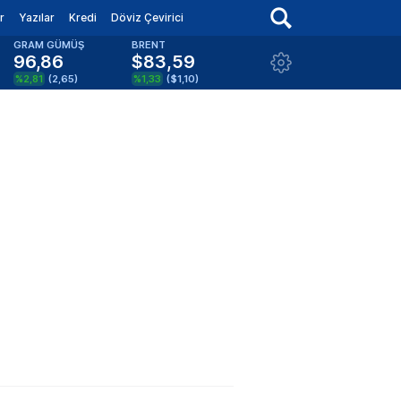
r
Yazılar
Kredi
Döviz Çevirici
GRAM GÜMÜŞ
BRENT
96,86
$83,59
%2,81
(
2,65
)
%1,33
(
$1,10
)