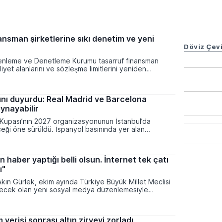
ansman şirketlerine sıkı denetim ve yeni
Döviz Çevi
enleme ve Denetleme Kurumu tasarruf finansman
aliyet alanlarını ve sözleşme limitlerini yeniden
amlı bir karara imza attı. Yeni düzenlemeyle birlikte
ki kaynakların yönetimi sıkılaştırılırken, vatandaşların
i sözleşme tutarları ve sayıları güncellenen limitlerle
ını duyurdu: Real Madrid ve Barcelona
dı.
oynayabilir
Kupası’nın 2027 organizasyonunun İstanbul’da
eği öne sürüldü. İspanyol basınında yer alan
turnuva, Suudi Arabistan’daki takvim çakışması
 ayının ilk haftasında Avrupa’ya taşınabilir. Barcelona
in yarı finalleri geçmesi halinde ise Süper Kupa
n haber yaptığı belli olsun. İnternet tek çatı
ul’da bir El Clasico oynanması ihtimali bulunuyor.
ı"
kın Gürlek, ekim ayında Türkiye Büyük Millet Meclisi
ecek olan yeni sosyal medya düzenlemesiyle
iliğinin tek bir yasal çatı altında toplanacağını
'da düzenlenen dijital medya çalıştayında
nla mücadeleye vurgu yapan Gürlek, güncel
verisi sonrası altın zirveyi zorladı
ultusunda internet basınına yönelik yeni bir hukuki