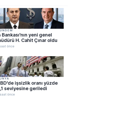
ÜNDEM
ş Bankası'nın yeni genel
üdürü H. Cahit Çınar oldu
saat önce
ÜNYA
BD'de işsizlik oranı yüzde
,1 seviyesine geriledi
 saat önce