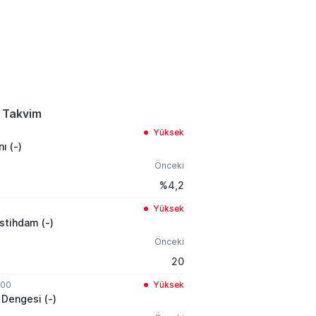
 Takvim
Yüksek
nı (-)
Önceki
%4,2
Yüksek
İstihdam (-)
Önceki
20
:00
Yüksek
 Dengesi (-)