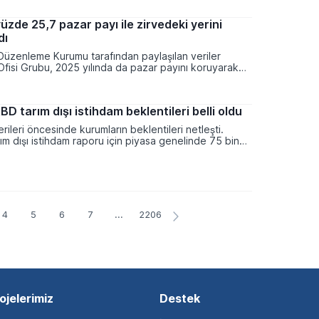
ti.
yüzde 25,7 pazar payı ile zirvedeki yerini
dı
 Düzenleme Kurumu tarafından paylaşılan veriler
 Ofisi Grubu, 2025 yılında da pazar payını koruyarak
er konumunu sürdürmeyi başardı. Toplam yurt içi
arının bir önceki yıla göre artış gösterdiği bu
in pazar payı ve satış hacmi sektörel tablodaki
D tarım dışı istihdam beklentileri belli oldu
tırdı.
rileri öncesinde kurumların beklentileri netleşti.
m dışı istihdam raporu için piyasa genelinde 75 bin
ğında bir artış öngörülürken, işsizlik oranının yüzde 4,2
seviyelerinde dengelenmesi bekleniyor.
4
5
6
7
...
2206
ojelerimiz
Destek