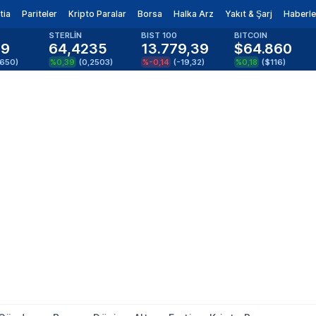
tia
Pariteler
Kripto Paralar
Borsa
Halka Arz
Yakıt & Şarj
Haberle
STERLİN
BIST 100
BITCOIN
79
64,4235
13.779,39
$64.860
1650
)
%0,39
(
0,2503
)
%-0,14
(
-19,32
)
%0,18
(
$116
)