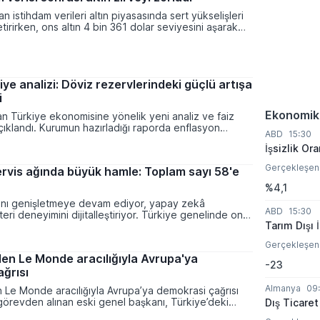
lu hale geldiğini belirtti.
n istihdam verileri altın piyasasında sert yükselişleri
irirken, ons altın 4 bin 361 dolar seviyesini aşarak
ni zorladı. Tarım dışı istihdamdaki sürpriz daralma
arda şok etkisi yaratırken, gram altın iç piyasada 6 bin
indeki seviyeleri test etti.
ye analizi: Döviz rezervlerindeki güçlü artışa
i
Ekonomik
n Türkiye ekonomisine yönelik yeni analiz ve faiz
ıklandı. Kurumun hazırladığı raporda enflasyon
ABD
15:30
erkez Bankası'nın fonlama stratejileri ve döviz
İşsizlik Ora
artış eğilimi detaylı verilerle ele alındı.
Gerçekleşen
vis ağında büyük hamle: Toplam sayı 58'e
%4,1
ını genişletmeye devam ediyor, yapay zekâ
ABD
15:30
eri deneyimini dijitalleştiriyor. Türkiye genelinde on
Tarım Dışı 
noktasını hizmete alan şirket, yıl sonu için belirlediği
it nokta hedefine ulaşmak üzere çalışmalarını
Gerçekleşen
en Le Monde aracılığıyla Avrupa'ya
-23
ğrısı
Almanya
09
 Le Monde aracılığıyla Avrupa’ya demokrasi çağrısı
görevden alınan eski genel başkanı, Türkiye’deki
Dış Ticaret
çlerin geleceğinin Avrupa’nın ve Nato’nun stratejik