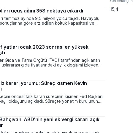
Gerçekleşen
belirleyici bir unsur olduğunu savundu.
15,4
lları uçuş ağını 358 noktaya çıkardı
rı temmuz ayında 9,5 milyon yolcu taşıdı. Havayolu
ik sonuçlarına göre arz edilen koltuk kapasitesi ve
ı geçtiğimiz yılın aynı dönemine kıyasla önemli bir
i.
 fiyatları ocak 2023 sonrası en yüksek
ştı
tler Gıda ve Tarım Örgütü (FAO) tarafından açıklanan
luslararası gıda fiyatlarındaki aylık değişimi izleyen
ayında yüzde 0,6 oranında artış göstererek 131,1
 Tahıl, şeker ve bitkisel yağ fiyatlarındaki yukarı
rin et ve süt ürünlerindeki kısmi gerilemeyle
iz kararı yorumu: Süreç kısmen Kevin
 süreçte, küresel gıda fiyatları Ocak 2023’ten bu
ı
 seviyesini gördü.
eçim öncesi faiz kararı sürecinin kısmen Fed Başkanı
bağlı olduğunu açıkladı. Süreçte yönetim kurulunun
a dikkat çeken Trump, Warsh'ın performansını överken
 bir kişiye ait olmadığını belirtti.
Bahçıvan: ABD'nin yeni ek vergi kararı açık
ır
tekstil ürünlerine getirilen ek gümrük vergileri Türk