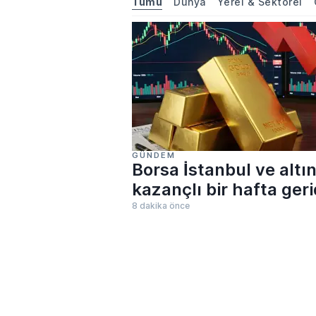
Tümü
Dünya
Yerel & Sektörel
GÜNDEM
Borsa İstanbul ve altı
kazançlı bir hafta geri
8 dakika önce