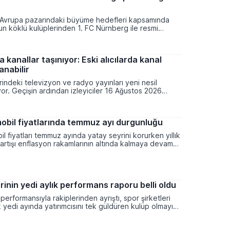
apısını daha da güçlendirecek.
Avrupa pazarındaki büyüme hedefleri kapsamında
n köklü kulüplerinden 1. FC Nürnberg ile resmi
aşması imzaladı. Şirket bu hamleyle Alman
bolundaki ilk büyük iş birliğini gerçekleştirirken
ka bilinirliğini daha geniş bir alana yaymayı amaçlıyor.
 kanallar taşınıyor: Eski alıcılarda kanal
anabilir
indeki televizyon ve radyo yayınları yeni nesil
yor. Geçişin ardından izleyiciler 16 Ağustos 2026
lenen uydu altyapısı üzerinden yayın almaya
duların aynı yörünge konumunda bulunması
k antenlerin yönünün değiştirilmesine gerek
omobil fiyatlarında temmuz ayı durgunluğu
ak kullanılan televizyon veya uydu alıcısının TKGS
 olup olmamasına göre bazı kullanıcıların kanal
il fiyatları temmuz ayında yatay seyrini korurken yıllık
ı gerekebilecek.
artışı enflasyon rakamlarının altında kalmaya devam
yat Endeksi sonuçlarına göre piyasadaki aylık yükseliş
ınırlı düzeyde gerçekleşti.
rinin yedi aylık performans raporu belli oldu
performansıyla rakiplerinden ayrıştı, spor şirketleri
lk yedi ayında yatırımcısını tek güldüren kulüp olmayı
ndeksinin genel bir düşüş eğilimi sergilediği ocak-
de siyah-beyazlıların hisseleri yüzde 17,2 oranında