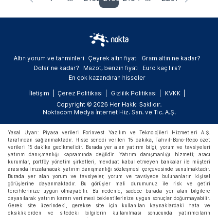
Altın yorum ve tahminleri
Çeyrek altın fiyatı
Gram altın ne kadar?
Dolar ne kadar?
Mazot, benzin fiyatı
Euro kaç lira?
En çok kazandıran hisseler
İletişim
Çerez Politikası
Gizlilik Politikası
KVKK
Copyright © 2026 Her Hakkı Saklıdır.
Noktacom Medya İnternet Hiz. San. ve Tic. A.Ş.
Yasal Uyarı: Piyasa verileri Forinvest Yazılım ve Teknolojileri Hizmetleri A.Ş.
tarafından sağlanmaktadır. Hisse senedi verileri 15 dakika, Tahvil-Bono-Repo özet
verileri 15 dakika gecikmelidir. Burada yer alan yatırım bilgi, yorum ve tavsiyeleri
yatırım danışmanlığı kapsamında değildir. Yatırım danışmanlığı hizmeti; aracı
kurumlar, portföy yönetim şirketleri, mevduat kabul etmeyen bankalar ile müşteri
arasında imzalanacak yatırım danışmanlığı sözleşmesi çerçevesinde sunulmaktadır.
Burada yer alan yorum ve tavsiyeler, yorum ve tavsiyede bulunanların kişisel
görüşlerine dayanmaktadır. Bu görüşler mali durumunuz ile risk ve getiri
tercihlerinize uygun olmayabilir. Bu nedenle, sadece burada yer alan bilgilere
dayanılarak yatırım kararı verilmesi beklentilerinize uygun sonuçlar doğurmayabilir.
Gerek site üzerindeki, gerekse site için kullanılan kaynaklardaki hata ve
eksikliklerden ve sitedeki bilgilerin kullanılması sonucunda yatırımcıların