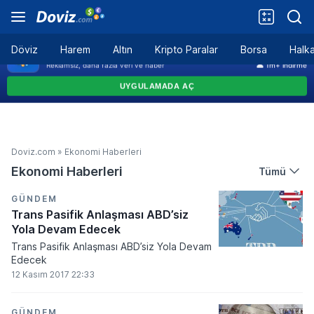
Döviz
Harem
Altın
Kripto Paralar
Borsa
Halka
Doviz.com
»
Ekonomi Haberleri
Ekonomi Haberleri
Tümü
GÜNDEM
Trans Pasifik Anlaşması ABD’siz
Yola Devam Edecek
Trans Pasifik Anlaşması ABD’siz Yola Devam
Edecek
12 Kasım 2017 22:33
GÜNDEM