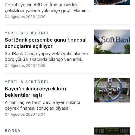
Petrol fiyatları ABD ve İran arasındaki
çelişkili sinyallerle yükselişe geçti. Hürmüz
Boğazı'nın açılmasına yönelik temaslar
04 Ağustos 2026 12:09
hakkında taraflardan gelen farklı
açıklamalar, piyasalardaki belirsizliği
artırarak fiyatları yukarı yönlü tetikledi.
YEREL & SEKTÖREL
SoftBank perşembe günü finansal
sonuçlarını açıklıyor
SoftBank Group yapay zekâ yatırımları ve
borç yükü kıskacında bilanço verilerini
açıklamaya hazırlanıyor. Perşembe günü
04 Ağustos 2026 12:06
duyurulacak olan finansal sonuçlarda
OpenAI projelerine aktarılan fonların
maliyeti ve artan borçluluğun likidite
YEREL & SEKTÖREL
üzerindeki yansımaları yakından takip
Bayer'in ikinci çeyrek kârı
ediliyor.
beklentileri aştı
Alman ilaç ve tarım devi Bayer'in ikinci
çeyrek finansal sonuçları piyasa
beklentilerini aşarken, şirketin tarım birimi
04 Ağustos 2026 12:04
performansıyla öne çıktı. İkinci çeyrek özel
kalemler öncesi faiz, vergi ve amortisman
öncesi kârı yüzde 1,9 artış gösteren şirket,
BORSA