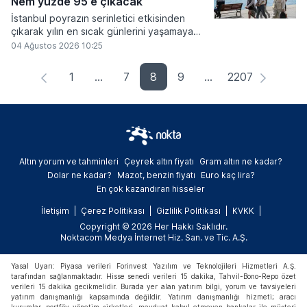
Nem yüzde 95'e çıkacak
İstanbul poyrazın serinletici etkisinden
çıkarak yılın en sıcak günlerini yaşamaya
hazırlanırken, Meteoroloji Genel Müdürlüğü
04 Ağustos 2026 10:25
Marmara ve Ege bölgeleri için kuvvetli
rüzgar uyarısında bulundu. NTV Meteoroloji
1
...
7
8
9
...
2207
Editörü Dilek Çalışkan, sıcaklıkların cuma
gününe kadar kademeli olarak artacağını
ve nem oranının yüzde 95 seviyelerine
ulaşarak bunaltıcı bir hava oluşturacağını
belirtti.
Altın yorum ve tahminleri
Çeyrek altın fiyatı
Gram altın ne kadar?
Dolar ne kadar?
Mazot, benzin fiyatı
Euro kaç lira?
En çok kazandıran hisseler
İletişim
Çerez Politikası
Gizlilik Politikası
KVKK
Copyright © 2026 Her Hakkı Saklıdır.
Noktacom Medya İnternet Hiz. San. ve Tic. A.Ş.
Yasal Uyarı: Piyasa verileri Forinvest Yazılım ve Teknolojileri Hizmetleri A.Ş.
tarafından sağlanmaktadır. Hisse senedi verileri 15 dakika, Tahvil-Bono-Repo özet
verileri 15 dakika gecikmelidir. Burada yer alan yatırım bilgi, yorum ve tavsiyeleri
yatırım danışmanlığı kapsamında değildir. Yatırım danışmanlığı hizmeti; aracı