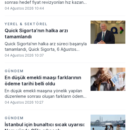
sonrası hedef fiyat revizyonları hız kazandı.
Aracı kurumlar Garanti BBVA, Yapı Kredi,
04 Ağustos 2026 10:44
Akbank ve İş Bankası C hisseleri için
değerlendirmelerini yayımlarken,
güncellemelerin genel olarak aşağı yönlü
YEREL & SEKTÖREL
yapıldığı görüldü.
Quick Sigorta’nın halka arzı
tamamlandı
Quick Sigorta’nın halka arz süreci başarıyla
tamamlandı, Quick Sigorta, 6 Ağustos
tarihinde “QUICK” işlem koduyla Borsa
04 Ağustos 2026 10:37
İstanbul’da işlem görmeye başlayacak.
KAP’a yapılan açıklamaya göre Quick
Sigorta’nın paylarının halka arzına ilişkin
GÜNDEM
talep toplama işlemleri, 29-30-31 Temmuz
En düşük emekli maaşı farklarının
2026 tarihleri arasında gerçekleşti. Quick
ödeme tarihi belli oldu
Sigorta’nın 1 TL nominal değerli paylarının
En düşük emekli maaşına yönelik yapılan
halka arz fiyatı 76,60 TL olarak belirlendi
düzenleme sonrası oluşan farkların ödeme
ve 48.312.950 TL nominal değerli payların
takvimi resmiyet kazandı. Hak sahiplerinin
04 Ağustos 2026 10:27
satışı sonucunda halka arz büyüklüğü
merakla beklediği ödemeler belirlenen
3.700.771.970 TL olarak gerçekleşti.
tarihte ilgili banka hesaplarına aktarılacak.
GÜNDEM
İstanbul için bunaltıcı sıcak uyarısı: