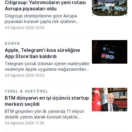
hukuk davası süreçlerini yönetmek ve
Citigroup: Yatırımcıların yeni rotası
borçluluk oranını düşürmek için stratejik
Avrupa piyasaları oldu
adımlar atmaya devam ediyor.
Citigroup stratejistlerine göre Avrupa
piyasaları küresel çapta risk iştahının
iyileştiği tek bölge olarak öne çıkıyor. Taze
04 Ağustos 2026 12:04
sermaye girişleri ve beklentileri aşan şirket
bilançoları Avrupa borsalarını desteklerken,
ABD'de yatırımcı güveninin zayıfladığı ve
DÜNYA
Asya'da yapay zeka kaynaklı endişelerin
Apple, Telegram’ı kısa süreliğine
pozisyonlanmada sert ayrışmalar yarattığı
App Store’dan kaldırdı
gözleniyor.
Telegram çocuk istismarı içeren materyaller
nedeniyle Apple uygulama mağazasından
geçici olarak kaldırıldı. Yapılan
04 Ağustos 2026 12:03
incelemelerin ardından yasaklı içeriklerin
silinmesiyle birlikte platform yeniden
erişime açıldı.
YEREL & SEKTÖREL
BTM dünyanın en iyi üçüncü startup
merkezi seçildi
BTM girişimleri yılın ilk yarısında 11 milyon
dolarlık yatırım alarak küresel ölçekte
önemli bir başarıya imza attı. İstanbul
04 Ağustos 2026 11:36
Ticaret Odası Başkanı Şekib Avdagiç,