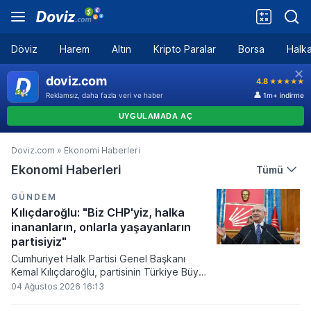
Döviz
Harem
Altın
Kripto Paralar
Borsa
Halka
Doviz.com
»
Ekonomi Haberleri
Ekonomi Haberleri
Tümü
GÜNDEM
Kılıçdaroğlu: "Biz CHP'yiz, halka
inananların, onlarla yaşayanların
partisiyiz"
Cumhuriyet Halk Partisi Genel Başkanı
Kemal Kılıçdaroğlu, partisinin Türkiye Büyük
Millet Meclisi'ndeki grup toplantısında
04 Ağustos 2026 16:13
yaptığı konuşmada Türkiye'nin geleceğine