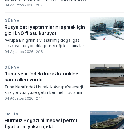
satış rakamlarını sabit tuttuğunu açıkladı.
04 Ağustos 2026 12:17
Marka, bireysel ve kurumsal müşteriler için
sunduğu 1,5 milyon TL'ye kadar yüzde 0
faizli kredi ve 3 ay ödeme erteleme
DÜNYA
fırsatlarını ağustos ayında da sürdürecek.
Rusya batı yaptırımlarını aşmak için
gizli LNG filosu kuruyor
Avrupa Birliği'nin sıvılaştırılmış doğal gaz
sevkiyatına yönelik getireceği kısıtlamalar
öncesinde harekete geçen Rusya, ikinci el
04 Ağustos 2026 12:16
tankerler ve yerli üretim gemilerle gizli bir
filo oluşturuyor. Financial Times tarafından
paylaşılan veriler, Moskova'nın
DÜNYA
yaptırımlardan kaçınmak amacıyla petrol
Tuna Nehri'ndeki kuraklık nükleer
taşımacılığındaki stratejisini doğal gaz
santralleri vurdu
alanına da taşıyarak 25 gemilik bir
Tuna Nehri'ndeki kuraklık Avrupa'yı enerji
kapasiteye ulaştığını göstermekte.
kriziyle yüz yüze getirirken nehir sularının
rekor seviyeye gerilemesi nükleer ve
04 Ağustos 2026 12:14
hidroelektrik santrallerinde üretimi durma
noktasına taşıdı. Macaristan, Romanya ve
Sırbistan'da enerji arzı alarm verirken
EMTIA
sanayi devleri üretimi askıya almak ve
Hürmüz Boğazı bilmecesi petrol
tüketimi kısıtlamak zorunda kaldı.
fiyatlarını yukarı çekti