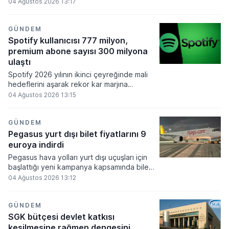
göstermediğini ve Türk lirasında kalıcı
04 Ağustos 2026 13:17
rahatlama sağlamadığını açıkladı. Bankanın
değerlendirmesinde enflasyondaki
düşüşün baz etkisinden kaynaklandığı
GÜNDEM
vurgulanırken döviz dönüşüm
Spotify kullanıcısı 777 milyon,
düzenlemelerinin de kur görünümünü
premium abone sayısı 300 milyona
değiştiremeyeceği belirtildi.
ulaştı
Spotify 2026 yılının ikinci çeyreğinde mali
hedeflerini aşarak rekor kar marjına
ulaştığını duyurdu. Şirket, kullanıcı tabanını
04 Ağustos 2026 13:15
genişletmeye devam ederken net kar
hanesinde geçen yılın aynı dönemine göre
güçlü bir dönüşüm sergiledi.
GÜNDEM
Pegasus yurt dışı bilet fiyatlarını 9
euroya indirdi
Pegasus hava yolları yurt dışı uçuşları için
başlattığı yeni kampanya kapsamında bilet
fiyatlarını 9 euro artı vergilerden başlayan
04 Ağustos 2026 13:12
tutarlarla satışa sundu. Seyahat tutkunlarına
hitap eden bu özel kampanya, 4-6 Ağustos
2026 tarihleri arasında satın alınacak
GÜNDEM
biletlerle 25 Ekim 2026 ve 27 Mart 2027
SGK bütçesi devlet katkısı
tarihleri arasındaki geniş bir uçuş dönemini
kesilmesine rağmen dengesini