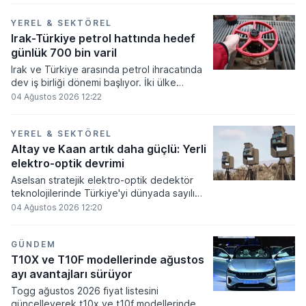
değerlendirme notunda temmuz ayı
enflasyon verileri sonrası para politikasında
YEREL & SEKTÖREL
temkinli duruşun sürdürülmesinin önemine
Irak-Türkiye petrol hattında hedef
işaret edildi.
günlük 700 bin varil
Irak ve Türkiye arasında petrol ihracatında
dev iş birliği dönemi başlıyor. İki ülke
arasında imzalanan yeni mutabakat
04 Ağustos 2026 12:22
kapsamında günlük 700 bin varili aşan bir
sevkiyat kapasitesine ulaşılması
hedefleniyor.
YEREL & SEKTÖREL
Altay ve Kaan artık daha güçlü: Yerli
elektro-optik devrimi
Aselsan stratejik elektro-optik dedektör
teknolojilerinde Türkiye'yi dünyada sayılı
ülkeler arasına soktu. Milli imkanlarla
04 Ağustos 2026 12:20
geliştirilen kızılötesi dedektörler ALTAY
tankından KAAN savaş uçağına kadar pek
çok kritik platformda görev alıyor.
GÜNDEM
T10X ve T10F modellerinde ağustos
ayı avantajları sürüyor
Togg ağustos 2026 fiyat listesini
güncelleyerek t10x ve t10f modellerinde