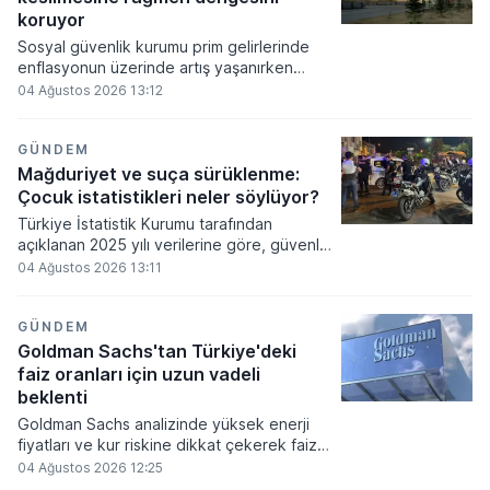
kapsıyor.
koruyor
Sosyal güvenlik kurumu prim gelirlerinde
enflasyonun üzerinde artış yaşanırken
devlet katkısı uygulamasının sona
04 Ağustos 2026 13:12
ermesiyle bütçe dengelerinde isim
değişikliğine gidiliyor. Yapılan düzenlemeler
sonucunda prim gelirleri yüzde 41,2
GÜNDEM
oranında yükselirken kurumun mali
Mağduriyet ve suça sürüklenme:
tablolarındaki açık miktarının kağıt üzerinde
Çocuk istatistikleri neler söylüyor?
daha yüksek görünmesi bekleniyor.
Türkiye İstatistik Kurumu tarafından
açıklanan 2025 yılı verilerine göre, güvenlik
birimlerine gelen veya getirilen çocukların
04 Ağustos 2026 13:11
karıştığı olay sayısı bir önceki yıla oranla
sınırlı bir düşüş gösterdi. İstatistikler,
çocukların bu birimlere geliş nedenleri
GÜNDEM
arasında mağduriyetin ve suça
Goldman Sachs'tan Türkiye'deki
sürüklenmenin en yüksek paya sahip
faiz oranları için uzun vadeli
olduğunu ortaya koyuyor.
beklenti
Goldman Sachs analizinde yüksek enerji
fiyatları ve kur riskine dikkat çekerek faiz
oranlarının uzun süre korunması gerektiğini
04 Ağustos 2026 12:25
vurguladı. Kurum tarafından yayımlanan