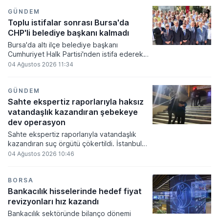
merkezin 10 yıllık sürecinde toplam
değerlemesinin 560 milyon doları aşarak
GÜNDEM
dünyadaki en iyi üçüncü startup merkezi
Toplu istifalar sonrası Bursa'da
konumuna yükseldiğini açıkladı.
CHP'li belediye başkanı kalmadı
Bursa'da altı ilçe belediye başkanı
Cumhuriyet Halk Partisi'nden istifa ederek
YENİ Parti saflarına katıldı. Heykel Atatürk
04 Ağustos 2026 11:34
Anıtı önünde bir araya gelen yerel
yöneticiler, siyasi çalışmalarını artık halkın
belirlediği yeni bir anlayış çatısı altında
GÜNDEM
yürüteceklerini kamuoyuna ilan etti.
Sahte ekspertiz raporlarıyla haksız
vatandaşlık kazandıran şebekeye
dev operasyon
Sahte ekspertiz raporlarıyla vatandaşlık
kazandıran suç örgütü çökertildi. İstanbul
merkezli 16 ilde düzenlenen eş zamanlı
04 Ağustos 2026 10:46
operasyonlarda 72 şüpheli gözaltına alındı.
BORSA
Bankacılık hisselerinde hedef fiyat
revizyonları hız kazandı
Bankacılık sektöründe bilanço dönemi