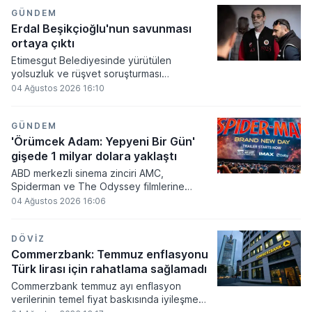
ve hukuk sistemindeki aksaklıklara yönelik
önemli değerlendirmelerde bulundu.
GÜNDEM
Göreve dönmesinin ardından ilk kez
Erdal Beşikçioğlu'nun savunması
kürsüye çıkan Kılıçdaroğlu, mevsimlik tarım
ortaya çıktı
işçilerinin sorunlarından yargıdaki tutukluluk
Etimesgut Belediyesinde yürütülen
süreçlerine kadar geniş bir yelpazede
yolsuzluk ve rüşvet soruşturması
partisinin çözüm önerilerini paylaştı.
kapsamında mahkemeye sevk edilen
04 Ağustos 2026 16:10
şüpheliler hakkında karar verildi. Belediye
Başkanı Erdal Beşikçioğlu ve beraberindeki
üst düzey yetkililerin de dahil olduğu 40
GÜNDEM
kişi, yöneltilen ağır suçlamalar nedeniyle
'Örümcek Adam: Yepyeni Bir Gün'
tutuklanarak cezaevine gönderildi.
gişede 1 milyar dolara yaklaştı
ABD merkezli sinema zinciri AMC,
Spiderman ve The Odyssey filmlerine
yönelik yoğun ilginin etkisiyle 106 yıllık
04 Ağustos 2026 16:06
tarihinin en yüksek hafta sonu rakamlarına
ulaştı. Çarşamba ile pazar günleri
arasındaki süreçte 10,2 milyondan fazla
DÖVIZ
izleyici ağırlayan şirket, toplam gelir ve
Commerzbank: Temmuz enflasyonu
bilet satışlarında tüm zamanların rekorunu
Türk lirası için rahatlama sağlamadı
kırdı.
Commerzbank temmuz ayı enflasyon
verilerinin temel fiyat baskısında iyileşme