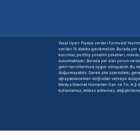
Yasal Uyarı: Piyasa verileri Forinvest Yazıl
verileri 15 dakika gecikmelidir. Burada yer a
kurumlar, portföy yönetim şirketleri, mevd
sunulmaktadır. Burada yer alan yorum ve tav
getiri tercihlerinize uygun olmayabilir. Bu 
doğurmayabilir. Gerek site üzerindeki, gerek
uğrayabilecekleri doğrudan ve/veya dolaylı
Medya İnternet Hizmetleri San. ve Tic. A.Ş 
kullanılamaz, iktibas edilemez, değiştirileme
X