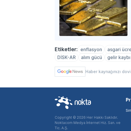
Etiketler:
enflasyon
asgari ücr
DİSK-AR
alım gücü
gelir kaybı
Haber kaynağınızı dov
Pr
Si
Copyright © 2026 Her Hakkı Saklıdır.
Noktacom Medya İnternet Hiz. San. ve
Tic. A.Ş.