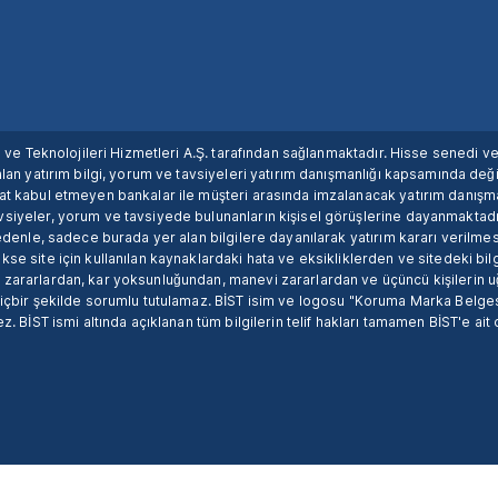
ım ve Teknolojileri Hizmetleri A.Ş. tarafından sağlanmaktadır. Hisse senedi 
lan yatırım bilgi, yorum ve tavsiyeleri yatırım danışmanlığı kapsamında değil
uat kabul etmeyen bankalar ile müşteri arasında imzalanacak yatırım danış
siyeler, yorum ve tavsiyede bulunanların kişisel görüşlerine dayanmaktadır
nedenle, sadece burada yer alan bilgilere dayanılarak yatırım kararı verilme
se site için kullanılan kaynaklardaki hata ve eksikliklerden ve sitedeki bilg
 zararlardan, kar yoksunluğundan, manevi zararlardan ve üçüncü kişilerin
hiçbir şekilde sorumlu tutulamaz. BİST isim ve logosu "Koruma Marka Belges
z. BİST ismi altında açıklanan tüm bilgilerin telif hakları tamamen BİST'e ait