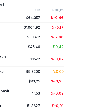
eti
Son
Değişim
$64.357
%-0,46
$1.904,92
%-0,17
$1,0372
%-2,46
$45,46
%0,42
ikan
1,1522
%-0,02
ksi
99,8200
%0,00
l
$83,25
%-0,35
Tahvil
41,53
%-0,02
ti
51,3627
%-0,01