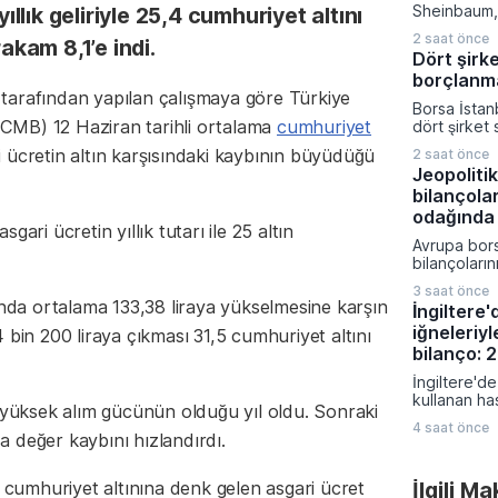
kompleksine
Sheinbaum, 
yıllık geliriyle 25,4 cumhuriyet altını
milyar dola
gerçekleşti
sermaye akt
2 saat önce
rakam 8,1’e indi.
toplantısın
gerçekleşti
Dört şirk
devam eden
borçlanm
operasyonlar
tarafından yapılan çalışmaya göre Türkiye
nitelendirer
Borsa İstan
toplumu mü
CMB) 12 Haziran tarihli ortalama
cumhuriyet
dört şirket 
çağırdı. Mek
güçlendirme
Devleti'ni 
ri ücretin altın karşısındaki kaybının büyüdüğü
2 saat önce
hedeflerine
yineleyen 
Jeopolitik
Sermaye Piy
sivil kayıpl
bilançola
başvurular
ateşkes ve 
Aydınlatma 
odağında
uyulması ge
ari ücretin yıllık tutarı ile 25 altın
yapılan açı
Avrupa bors
Ağustos tar
bilançoları
gerçekleşe
karışık bir 
sermaye artı
3 saat önce
bölge gene
ve borçlanm
ında ortalama 133,38 liraya yükselmesine karşın
İngiltere
veriler ve je
önemli finan
iğneleriyl
n 4 bin 200 liraya çıkması 31,5 cumhuriyet altını
fiyatlamalar
kapsıyor.
Almanya'da 
bilanço: 
siparişleri 
İngiltere'de
artış göste
kullanan ha
bölgesinde
üksek alım gücünün olduğu yıl oldu. Sonraki
bildirilen ş
verileri tü
4 saat önce
sağlık otori
da değer kaybını hızlandırdı.
zayıflığı or
geçirdi. M
gibi popüler
İlgili M
2 cumhuriyet altınına denk gelen asgari ücret
ilişkilendiri