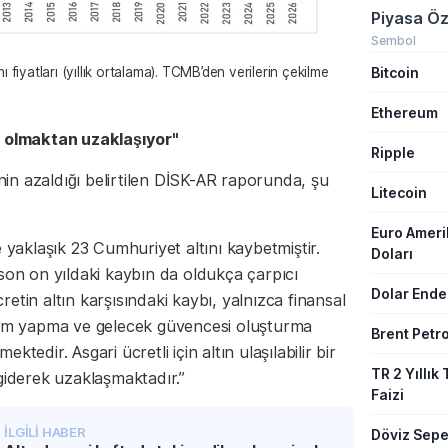
Piyasa Öz
Sembol
Bitcoin
fiyatları (yıllık ortalama). TCMB’den verilerin çekilme
Ethereum
lir olmaktan uzaklaşıyor"
Ripple
liğinin azaldığı belirtilen DİSK-AR raporunda, şu
Litecoin
Euro Amer
e yaklaşık 23 Cumhuriyet altını kaybetmiştir.
Doları
son on yıldaki kaybın da oldukça çarpıcı
Dolar Ende
etin altın karşısındaki kaybı, yalnızca finansal
birikim yapma ve gelecek güvencesi oluşturma
Brent Petro
tedir. Asgari ücretli için altın ulaşılabilir bir
TR 2 Yıllık 
giderek uzaklaşmaktadır.”
Faizi
İLGİLİ HABER
Döviz Sepe