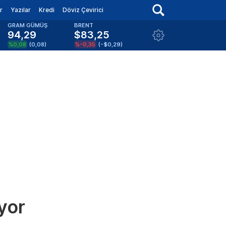
r
Yazılar
Kredi
Döviz Çevirici
GRAM GÜMÜŞ
BRENT
94,29
$83,25
%0,08
(
0,08
)
%-0,35
(
-$0,29
)
yor