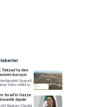
Haberler
 Teksas'ta dev
esisini kuruyor
iderliğindeki SpaceX
apay zeka odaklı çip
ışa bağımlılığı
macıyla Teksas
: İsrail'in Gazze
devasa bir tesis
 insanlık dışıdır
ı aldı. Terafab adı
apsamlı yarı iletken
vlet Başkanı Claudia