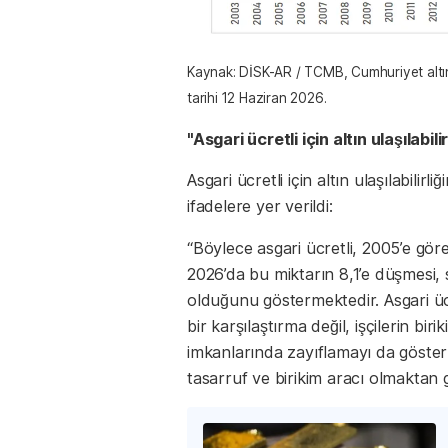
Kaynak: DİSK-AR / TCMB, Cumhuriyet altını 
tarihi 12 Haziran 2026.
"Asgari ücretli için altın ulaşılabi
Asgari ücretli için altın ulaşılabilir
ifadelere yer verildi:
“Böylece asgari ücretli, 2005’e gör
2026’da bu miktarın 8,1’e düşmesi, 
olduğunu göstermektedir. Asgari ücr
bir karşılaştırma değil, işçilerin 
imkanlarında zayıflamayı da göstermek
tasarruf ve birikim aracı olmaktan 