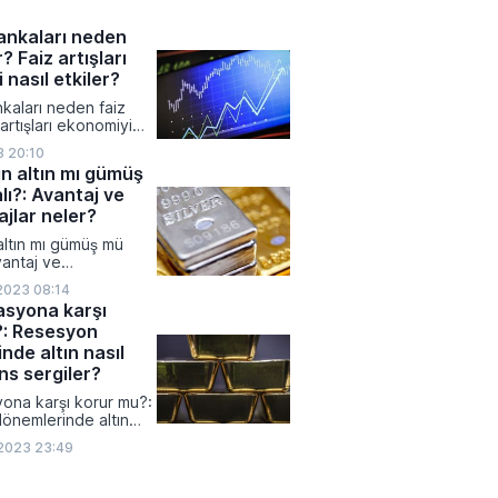
in sayısı artarken,
ddi komplikasyonlar
ankaları neden
ullanıcılara yönelik
r? Faiz artışları
kılaştırdı.
 nasıl etkiler?
kaları neden faiz
z artışları ekonomiyi
r?
3 20:10
in altın mı gümüş
lı?: Avantaj ve
jlar neler?
 altın mı gümüş mü
vantaj ve
ar neler?
2023 08:14
lasyona karşı
?: Resesyon
nde altın nasıl
s sergiler?
syona karşı korur mu?:
önemlerinde altın
rmans sergiler?
2023 23:49