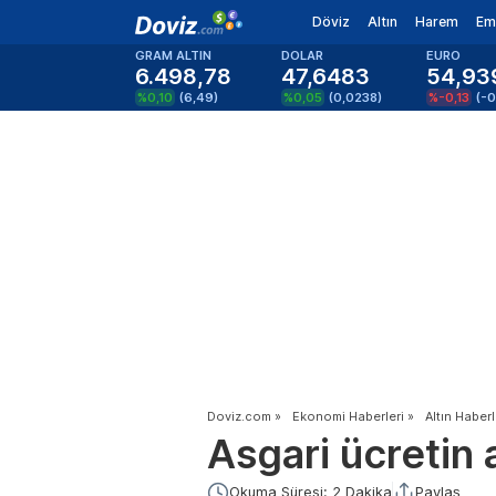
Döviz
Altın
Harem
Em
GRAM ALTIN
DOLAR
EURO
6.498,78
47,6483
54,93
%0,10
(
6,49
)
%0,05
(
0,0238
)
%-0,13
(
-0
Doviz.com
»
Ekonomi Haberleri
»
Altın Haberl
Asgari ücretin 
Okuma Süresi: 2 Dakika
Paylaş