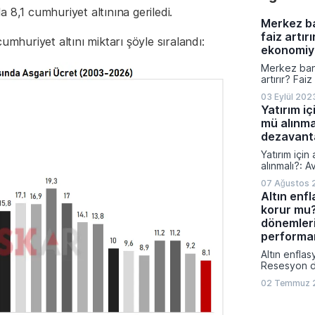
bildirimlerin
la 8,1 cumhuriyet altınına geriledi.
uzmanlar ci
Merkez b
konusunda k
faiz artırı
uyarılarını sı
umhuriyet altını miktarı şöyle sıralandı:
ekonomiyi
Merkez ban
artırır? Fai
nasıl etkile
03 Eylül 202
Yatırım iç
mü alınma
dezavanta
Yatırım için
alınmalı?: A
dezavantajl
07 Ağustos 
Altın enf
korur mu
dönemleri
performan
Altın enfla
Resesyon d
nasıl perfo
02 Temmuz 