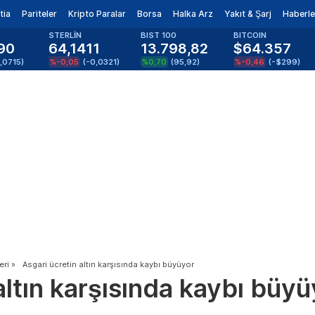
tia
Pariteler
Kripto Paralar
Borsa
Halka Arz
Yakıt & Şarj
Haberle
STERLİN
BIST 100
BITCOIN
90
64,1411
13.798,82
$64.357
,0715
)
%-0,05
(
-0,0321
)
%0,70
(
95,92
)
%-0,46
(
-$299
)
eri
»
Asgari ücretin altın karşısında kaybı büyüyor
altın karşısında kaybı büyü