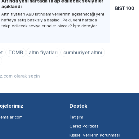
Altında yeni haftada takip edilecek seviyeler
açıklandı
BIST 100
Altın fiyatları ABD istihdam verilerinin açıklanacağı yeni
haftaya satış baskısıyla başladı. Peki, yeni haftada
takip edilecek seviyeler neler olacak? İşte detaylar..
et
TCMB
altın fiyatları
cumhuriyet altını
iz.com olarak seçin
ojelerimiz
Destek
nemalar.com
İletişim
Çerez Politikası
Kişisel Verilerin Korunması