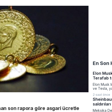
En Son 
Elon Musk
Terafab t
Elon Musk l
ve Tesla, y
üretiminde d
2 saat önce
azaltmak a
Sheinbaum
eyaletinde 
saldırıları
kurma karar
an son rapora göre asgari ücretle
verilen bu k
Meksika De