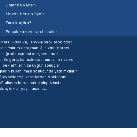
Dolar ne kadar?
Mazot, benzin fiyatı
Euro kaç lira?
En çok kazandıran hisseler
verileri 15 dakika, Tahvil-Bono-Repo özet
dir. Yatırım danışmanlığı hizmeti; aracı
manlığı sözleşmesi çerçevesinde
. Bu görüşler mali durumunuz ile risk ve
si beklentilerinize uygun sonuçlar
ilerin kullanılması sonucunda yatırımcıların
 uğrayabileceği zararlardan Noktacom
i" altında korunmakta olup izinsiz
 olup, tekrar yayınlanamaz.