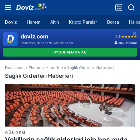
Döviz
Harem
Altın
Kripto Paralar
Borsa
Halka
Doviz.com
»
Ekonomi Haberleri
»
Sağlık Giderleri Haberleri
Sağlık Giderleri Haberleri
GÜNDEM
Vekillerin sağlık giderleri için beş ayda