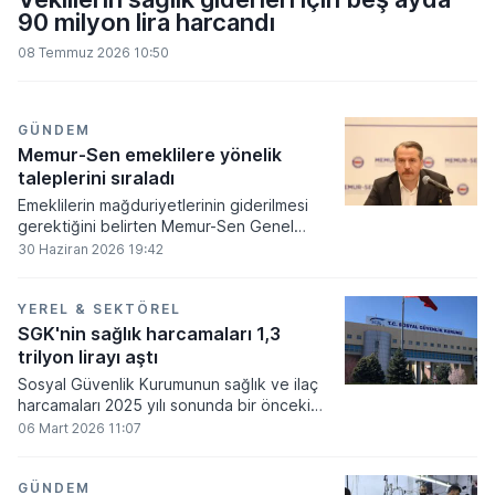
90 milyon lira harcandı
08 Temmuz 2026 10:50
GÜNDEM
Memur-Sen emeklilere yönelik
taleplerini sıraladı
Emeklilerin mağduriyetlerinin giderilmesi
gerektiğini belirten Memur-Sen Genel
Başkanı Ali Yalçın, emeklilere yönelik temel
30 Haziran 2026 19:42
taleplerini açıkladı.
YEREL & SEKTÖREL
SGK'nin sağlık harcamaları 1,3
trilyon lirayı aştı
Sosyal Güvenlik Kurumunun sağlık ve ilaç
harcamaları 2025 yılı sonunda bir önceki
yıla göre yüzde 38 artış göstererek 1,3
06 Mart 2026 11:07
trilyon lirayı aştı.
GÜNDEM