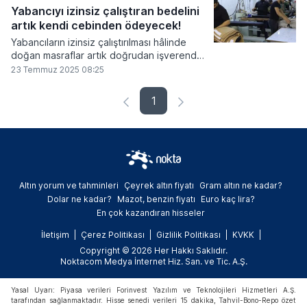
Yabancıyı izinsiz çalıştıran bedelini
artık kendi cebinden ödeyecek!
Yabancıların izinsiz çalıştırılması hâlinde
doğan masraflar artık doğrudan işverenden
tahsil edilecek. Yeni düzenleme ile birlikte,
23 Temmuz 2025 08:25
sınır dışı edilen kaçak işçilerin barınma,
sağlık ve dönüş maliyetlerinin tümü
1
patronun cebinden çıkacak.
Altın yorum ve tahminleri
Çeyrek altın fiyatı
Gram altın ne kadar?
Dolar ne kadar?
Mazot, benzin fiyatı
Euro kaç lira?
En çok kazandıran hisseler
İletişim
Çerez Politikası
Gizlilik Politikası
KVKK
Copyright © 2026 Her Hakkı Saklıdır.
Noktacom Medya İnternet Hiz. San. ve Tic. A.Ş.
Yasal Uyarı: Piyasa verileri Forinvest Yazılım ve Teknolojileri Hizmetleri A.Ş.
tarafından sağlanmaktadır. Hisse senedi verileri 15 dakika, Tahvil-Bono-Repo özet