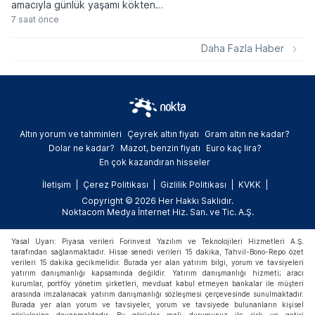
amacıyla günlük yaşamı kökten
değiştirecek geniş kapsamlı bir yasal
7 saat önce
düzenleme paketini devreye alıyor. Kişi
başına düşen yıllık ortalama 177,8
Daha Fazla Haber
kilogramlık atık miktarını düşürmeyi
hedefleyen yeni kurallar, gıda
ambalajlarından havalimanı hizmetlerine
kadar pek çok alanda aşamalı yasaklar
getiriyor.
Altın yorum ve tahminleri
Çeyrek altın fiyatı
Gram altın ne kadar?
Dolar ne kadar?
Mazot, benzin fiyatı
Euro kaç lira?
En çok kazandıran hisseler
İletişim
Çerez Politikası
Gizlilik Politikası
KVKK
Copyright © 2026 Her Hakkı Saklıdır.
Noktacom Medya İnternet Hiz. San. ve Tic. A.Ş.
Yasal Uyarı: Piyasa verileri Forinvest Yazılım ve Teknolojileri Hizmetleri A.Ş.
tarafından sağlanmaktadır. Hisse senedi verileri 15 dakika, Tahvil-Bono-Repo özet
verileri 15 dakika gecikmelidir. Burada yer alan yatırım bilgi, yorum ve tavsiyeleri
yatırım danışmanlığı kapsamında değildir. Yatırım danışmanlığı hizmeti; aracı
kurumlar, portföy yönetim şirketleri, mevduat kabul etmeyen bankalar ile müşteri
arasında imzalanacak yatırım danışmanlığı sözleşmesi çerçevesinde sunulmaktadır.
Burada yer alan yorum ve tavsiyeler, yorum ve tavsiyede bulunanların kişisel