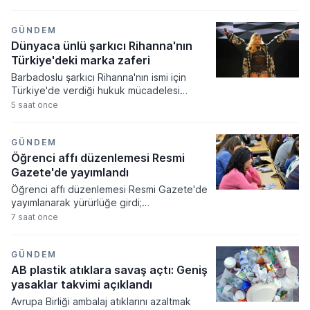
düzenleme kurumu tarafından alınan
kararlar doğrultusunda çok sayıda şirkete
yeni faaliyet izinleri verilirken bazı
GÜNDEM
işletmelerin yetkileri iptal edildi.
Dünyaca ünlü şarkıcı Rihanna'nın
Türkiye'deki marka zaferi
Barbadoslu şarkıcı Rihanna'nın ismi için
Türkiye'de verdiği hukuk mücadelesi
zaferle sonuçlandı. Mahkeme heyeti
5 saat önce
sanatçının adıyla sadece tek bir harf
farklılığı bulunan markanın tescilini
tüketicilerde yanılgı uyandıracağı
GÜNDEM
gerekçesiyle iptal etti.
Öğrenci affı düzenlemesi Resmi
Gazete'de yayımlandı
Öğrenci affı düzenlemesi Resmi Gazete'de
yayımlanarak yürürlüğe girdi;
üniversitelerinden ayrılanlara geri dönüş
7 saat önce
yolu açıldı. Yeni kanun kapsamında
akademik sahtecilik yapanlara ve
mevzuata aykırı eğitim kurumu açanlara
GÜNDEM
ağır cezalar verilmesi kararlaştırıldı.
AB plastik atıklara savaş açtı: Geniş
yasaklar takvimi açıklandı
Avrupa Birliği ambalaj atıklarını azaltmak