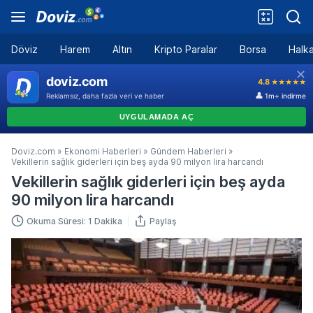
Döviz
Harem
Altın
Kripto Paralar
Borsa
Halka
Doviz.com
»
Ekonomi Haberleri
»
Gündem Haberleri
»
Vekillerin sağlık giderleri için beş ayda 90 milyon lira harcandı
Vekillerin sağlık giderleri için beş ayda
90 milyon lira harcandı
Okuma Süresi: 1 Dakika
Paylaş