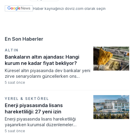
Haber kaynağınızı doviz.com olarak seçin
En Son Haberler
ALTIN
Bankaların altın ajandası: Hangi
kurum ne kadar fiyat bekliyor?
Küresel altın piyasasında dev bankalar yeni
zirve senaryolarını güncellerken ons
fiyatının 5.300 dolara kadar tırmanması
5 saat önce
bekleniyor. Merkez bankalarının güçlü
alımları ve artan güvenli liman talebi
doğrultusunda revize edilen tahminler,
YEREL & SEKTÖREL
fiyatların orta ve uzun vadede tarihi
Enerji piyasasında lisans
seviyeleri aşacağına işaret ediyor.
hareketliliği: 27 yeni izin
Enerji piyasasında lisans hareketliliği
yaşanırken kurumsal düzenlemeler
resmiyet kazandı. Enerji piyasası
5 saat önce