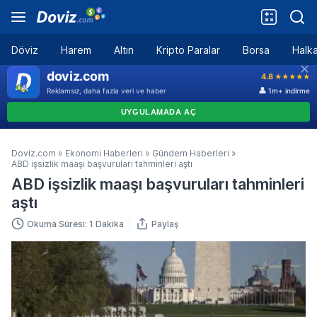
Döviz
Harem
Altın
Kripto Paralar
Borsa
Halka
Doviz.com
»
Ekonomi Haberleri
»
Gündem Haberleri
»
ABD işsizlik maaşı başvuruları tahminleri aştı
ABD işsizlik maaşı başvuruları tahminleri
aştı
Okuma Süresi: 1 Dakika
Paylaş