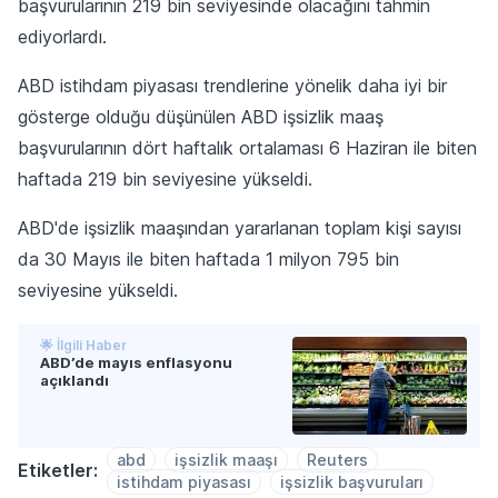
başvurularının ‌219 bin seviyesinde olacağını tahmin
‌ediyorlardı.
ABD istihdam piyasası trendlerine yönelik daha iyi bir
gösterge ‌olduğu düşünülen ​ABD işsizlik maaş
başvurularının dört haftalık ortalaması 6 Haziran ile biten
haftada 219 bin seviyesine yükseldi.
ABD'de işsizlik maaşından yararlanan toplam ​kişi ​sayısı
da 30 Mayıs ​ile biten haftada 1 milyon 795 bin
⁠seviyesine yükseldi.
🌟 İlgili Haber
ABD’de mayıs enflasyonu
açıklandı
abd
işsizlik maaşı
Reuters
Etiketler:
istihdam piyasası
işsizlik başvuruları