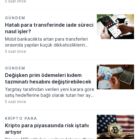
tamamladı. Ticaret müşavirleri tarafından
5 saat önce
hazırlanan 107 farklı rapor, Türk iş
dünyasının yeni pazarlara giriş stratejilerine
rehberlik etmek üzere dijital platformda
GÜNDEM
erişime açıldı.
Hatalı para transferinde iade süreci
nasıl işler?
Mobil bankacılıkta artan para transferleri
sırasında yapılan küçük dikkatsizliklerin
büyük mali kayıplara yol açabileceği
5 saat önce
konusunda uzmanlar tarafından kritik
uyarılar yapılıyor. İşlem onayı verilmeden
önce alıcı bilgilerinin ve hesap numarasının
GÜNDEM
titizlikle kontrol edilmesi, hatalı
Değişken prim ödemeleri kıdem
gönderimlerin önüne geçmek için en temel
tazminatı hesabını değiştirebilecek
önlem olarak gösteriliyor.
Yargıtay tarafından verilen yeni karara göre
satış hedeflerine bağlı olarak tutarı her ay
değişen prim ödemelerinin kıdem tazminatı
5 saat önce
hesabına dahil edilmesi yasal bir zorunluluk
haline geldi. Takım lideri olarak çalışan bir
işçinin açtığı davada mahkeme, primlerin
KRIPTO PARA
miktarının sabit olmamasının veya sadece
Kripto para piyasasında risk iştahı
belirli hedeflere ulaşıldığında ödenmesinin
artıyor
giydirilmiş ücret hesaplamasını