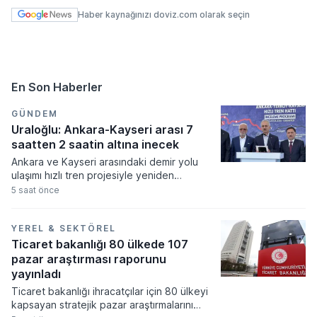
Haber kaynağınızı doviz.com olarak seçin
En Son Haberler
GÜNDEM
Uraloğlu: Ankara-Kayseri arası 7
saatten 2 saatin altına inecek
Ankara ve Kayseri arasındaki demir yolu
ulaşımı hızlı tren projesiyle yeniden
şekillenirken yolculuk süresinde devrim
5 saat önce
niteliğinde bir kısalma yaşanıyor. Ulaştırma
ve Altyapı Bakanlığı tarafından yürütülen
çalışmalar sonucunda mevcut durumda 7
YEREL & SEKTÖREL
saati bulan seyahat süresinin 1 saat 45
Ticaret bakanlığı 80 ülkede 107
dakikaya inmesi hedefleniyor.
pazar araştırması raporunu
yayınladı
Ticaret bakanlığı ihracatçılar için 80 ülkeyi
kapsayan stratejik pazar araştırmalarını