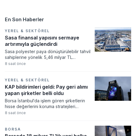
En Son Haberler
YEREL & SEKTÖREL
Sasa finansal yapısını sermaye
artırımıyla güçlendirdi
Sasa polyester paya dönüştürülebilir tahvil
sahiplerine yönelik 5,46 milyar TL
tutarındaki şarta bağlı sermaye artırımı
8 saat önce
sürecini resmi tescil işlemleriyle birlikte
tamamladı. Şirketin çıkarılmış sermayesi bu
işlem neticesinde 52,5 milyar TL seviyesine
YEREL & SEKTÖREL
ulaşırken, yeni sermaye yapısı Ticaret Sicili
KAP bildirimleri geldi: Pay geri alımı
Gazetesi’nde ilan edilerek yürürlüğe girdi.
yapan şirketler belli oldu
Borsa İstanbul'da işlem gören şirketlerin
hisse değerlerini koruma stratejileri
kapsamında yürüttükleri pay geri alım
8 saat önce
süreçleri tüm hızıyla devam ediyor.
Kamuoyunu Aydınlatma Platformu
üzerinden yapılan son bildirimlerde
BORSA
aralarında enerji ve gayrimenkul
Borsada 18 milyar TL'lik yeni halka