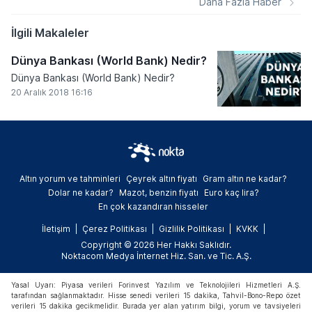
Daha Fazla Haber
gelen Fidan, İsrail'in hukuk tanımaz tavrına
karşı uluslararası toplumun somut adımlar
İlgili Makaleler
atması gerektiğini vurguladı.
Dünya Bankası (World Bank) Nedir?
Dünya Bankası (World Bank) Nedir?
20 Aralık 2018 16:16
Altın yorum ve tahminleri
Çeyrek altın fiyatı
Gram altın ne kadar?
Dolar ne kadar?
Mazot, benzin fiyatı
Euro kaç lira?
En çok kazandıran hisseler
İletişim
Çerez Politikası
Gizlilik Politikası
KVKK
Copyright © 2026 Her Hakkı Saklıdır.
Noktacom Medya İnternet Hiz. San. ve Tic. A.Ş.
Yasal Uyarı: Piyasa verileri Forinvest Yazılım ve Teknolojileri Hizmetleri A.Ş.
tarafından sağlanmaktadır. Hisse senedi verileri 15 dakika, Tahvil-Bono-Repo özet
verileri 15 dakika gecikmelidir. Burada yer alan yatırım bilgi, yorum ve tavsiyeleri