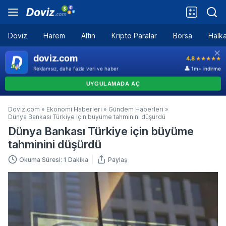
Döviz
Harem
Altın
Kripto Paralar
Borsa
Halka
Doviz.com
»
Ekonomi Haberleri
»
Gündem Haberleri
»
Dünya Bankası Türkiye için büyüme tahminini düşürdü
Dünya Bankası Türkiye için büyüme
tahminini düşürdü
Okuma Süresi: 1 Dakika
Paylaş