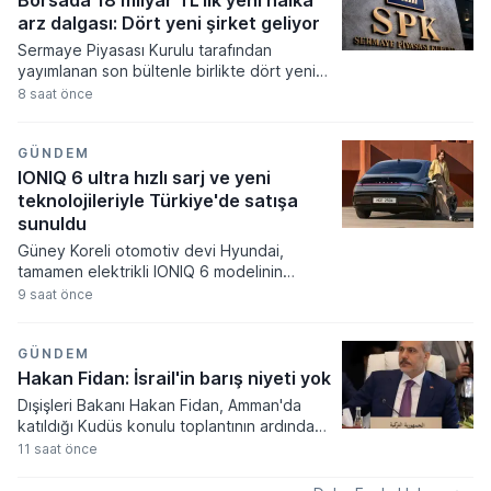
sektöründen dev isimlerin de bulunduğu
arz dalgası: Dört yeni şirket geliyor
altı farklı kuruluşun piyasadan alım yaptığı
Sermaye Piyasası Kurulu tarafından
görülüyor.
yayımlanan son bültenle birlikte dört yeni
şirketin halka arz başvurusuna onay
8 saat önce
verilirken yatırımcılar için yeni fırsat kapıları
aralandı. Onaylanan talepler doğrultusunda
akın zamanda talep toplama sürecine
GÜNDEM
başlayarak borsaya adım atacaklar Çitlekçi
IONIQ 6 ultra hızlı sarj ve yeni
Mağazacılık, Teknika Plast, Türker Vangölü
teknolojileriyle Türkiye'de satışa
Enerji ve Kapeks Kimya oldu.
sunuldu
Güney Koreli otomotiv devi Hyundai,
tamamen elektrikli IONIQ 6 modelinin
kapsamlı bir şekilde güncellenen yeni
9 saat önce
versiyonunu Türkiye pazarında satışa
sundu. Aerodinamik yapısı ve ileri teknoloji
donanımlarıyla yenilenen araç, 800 volt
GÜNDEM
mimarisi sayesinde ultra hızlı şarj
Hakan Fidan: İsrail'in barış niyeti yok
istasyonlarında bataryasını 18 dakika gibi
Dışişleri Bakanı Hakan Fidan, Amman'da
kısa bir sürede yüzde 10'dan yüzde 80
katıldığı Kudüs konulu toplantının ardından
doluluğa ulaştırabiliyor.
bölgesel gelişmelere ve Gazze'deki barış
11 saat önce
sürecine dair kritik açıklamalarda bulundu.
İslam dünyasının temsilcileriyle bir araya