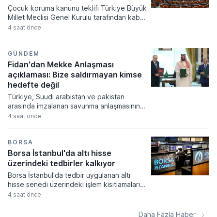
birçok başlıkta değişikliğe gidildi. Teknoloji
Çocuk koruma kanunu teklifi Türkiye Büyük
Hamlesi Programı kapsamındaki yatırımlar
Millet Meclisi Genel Kurulu tarafından kabul
için 100 milyon TL, diğer büyük projeler için
edilerek yasalaştı. Yasalaşan yeni
4 saat önce
ise 2 milyar TL seviyesinde yatırım veya Ar-
düzenleme ile çocuk adalet sistemi, infaz
Ge eşiği öne çıktı.
süreçleri ve çocukların korunmasına
yönelik kapsamlı değişiklikler hayata
GÜNDEM
geçiyor.
Fidan'dan Mekke Anlaşması
açıklaması: Bize saldırmayan kimse
hedefte değil
Türkiye, Suudi arabistan ve pakistan
arasında imzalanan savunma anlaşmasının
teknik detayları dışişleri bakanı hakan fidan
4 saat önce
tarafından kamuoyuna açıklandı. Bakan
fidan, söz konusu askeri mutabakatın
yapısal olarak nato antlaşması'nın kolektif
BORSA
savunmayı içeren 5. maddesiyle aynı
Borsa İstanbul'da altı hisse
mahiyette olduğunu ifade etti.
üzerindeki tedbirler kalkıyor
Borsa İstanbul'da tedbir uygulanan altı
hisse senedi üzerindeki işlem kısıtlamaları
yeni haftada kademeli olarak kalkıyor.
4 saat önce
Volatilite Bazlı Tedbir Sistemi çerçevesinde
getirilen açığa satış ve kredili işlem
Daha Fazla Haber