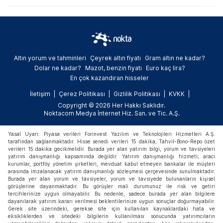
yasaklarının süresi dolarken, yatırımcılar
ilgili paylarda normal işlem süreçlerine geri
dönecek.
Altın yorum ve tahminleri
Çeyrek altın fiyatı
Gram altın ne kadar?
Dolar ne kadar?
Mazot, benzin fiyatı
Euro kaç lira?
En çok kazandıran hisseler
İletişim
Çerez Politikası
Gizlilik Politikası
KVKK
Copyright © 2026 Her Hakkı Saklıdır.
Noktacom Medya İnternet Hiz. San. ve Tic. A.Ş.
Yasal Uyarı: Piyasa verileri Forinvest Yazılım ve Teknolojileri Hizmetleri A.Ş.
tarafından sağlanmaktadır. Hisse senedi verileri 15 dakika, Tahvil-Bono-Repo özet
verileri 15 dakika gecikmelidir. Burada yer alan yatırım bilgi, yorum ve tavsiyeleri
yatırım danışmanlığı kapsamında değildir. Yatırım danışmanlığı hizmeti; aracı
kurumlar, portföy yönetim şirketleri, mevduat kabul etmeyen bankalar ile müşteri
arasında imzalanacak yatırım danışmanlığı sözleşmesi çerçevesinde sunulmaktadır.
Burada yer alan yorum ve tavsiyeler, yorum ve tavsiyede bulunanların kişisel
görüşlerine dayanmaktadır. Bu görüşler mali durumunuz ile risk ve getiri
tercihlerinize uygun olmayabilir. Bu nedenle, sadece burada yer alan bilgilere
dayanılarak yatırım kararı verilmesi beklentilerinize uygun sonuçlar doğurmayabilir.
Gerek site üzerindeki, gerekse site için kullanılan kaynaklardaki hata ve
eksikliklerden ve sitedeki bilgilerin kullanılması sonucunda yatırımcıların