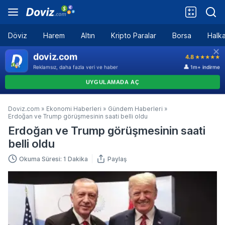
Döviz
Harem
Altın
Kripto Paralar
Borsa
Halka
Doviz.com
»
Ekonomi Haberleri
»
Gündem Haberleri
»
Erdoğan ve Trump görüşmesinin saati belli oldu
Erdoğan ve Trump görüşmesinin saati
belli oldu
Okuma Süresi: 1 Dakika
Paylaş