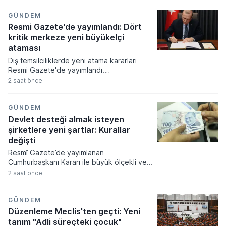
GÜNDEM
Resmi Gazete'de yayımlandı: Dört
kritik merkeze yeni büyükelçi
ataması
Dış temsilciliklerde yeni atama kararları
Resmi Gazete'de yayımlandı.
Cumhurbaşkanı Recep Tayyip Erdoğan'ın
2 saat önce
imzasıyla yürürlüğe giren karara göre
İzlanda, Ukrayna ve Hollanda
büyükelçilikleri ile Birleşmiş Milletler
GÜNDEM
Cenevre Ofisi nezdindeki Daimi
Devlet desteği almak isteyen
Temsilciliğe yeni isimler getirildi.
şirketlere yeni şartlar: Kurallar
değişti
Resmî Gazete’de yayımlanan
Cumhurbaşkanı Kararı ile büyük ölçekli ve
stratejik yatırımlara verilen proje bazlı
2 saat önce
devlet desteklerinin kuralları yeniden
düzenlendi. Yeni sistemde yatırım
tutarlarından başvuru yöntemine, enerji
GÜNDEM
desteğinden yabancı yatırımcılarla
Düzenleme Meclis'ten geçti: Yeni
yapılabilecek özel sözleşmelere kadar
tanım "Adli süreçteki çocuk"