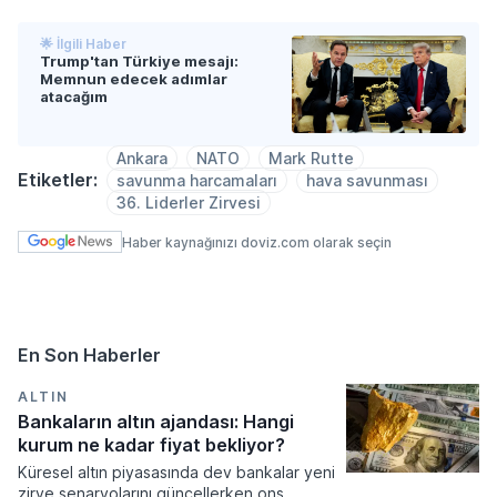
🌟 İlgili Haber
Trump'tan Türkiye mesajı:
Memnun edecek adımlar
atacağım
Ankara
NATO
Mark Rutte
Etiketler:
savunma harcamaları
hava savunması
36. Liderler Zirvesi
Haber kaynağınızı doviz.com olarak seçin
En Son Haberler
ALTIN
Bankaların altın ajandası: Hangi
kurum ne kadar fiyat bekliyor?
Küresel altın piyasasında dev bankalar yeni
zirve senaryolarını güncellerken ons