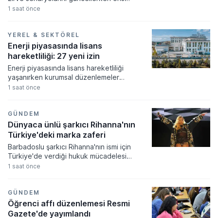
fiyatının 5.300 dolara kadar tırmanması
1 saat önce
bekleniyor. Merkez bankalarının güçlü
alımları ve artan güvenli liman talebi
doğrultusunda revize edilen tahminler,
YEREL & SEKTÖREL
fiyatların orta ve uzun vadede tarihi
Enerji piyasasında lisans
seviyeleri aşacağına işaret ediyor.
hareketliliği: 27 yeni izin
Enerji piyasasında lisans hareketliliği
yaşanırken kurumsal düzenlemeler
resmiyet kazandı. Enerji piyasası
1 saat önce
düzenleme kurumu tarafından alınan
kararlar doğrultusunda çok sayıda şirkete
yeni faaliyet izinleri verilirken bazı
GÜNDEM
işletmelerin yetkileri iptal edildi.
Dünyaca ünlü şarkıcı Rihanna'nın
Türkiye'deki marka zaferi
Barbadoslu şarkıcı Rihanna'nın ismi için
Türkiye'de verdiği hukuk mücadelesi
zaferle sonuçlandı. Mahkeme heyeti
1 saat önce
sanatçının adıyla sadece tek bir harf
farklılığı bulunan markanın tescilini
tüketicilerde yanılgı uyandıracağı
GÜNDEM
gerekçesiyle iptal etti.
Öğrenci affı düzenlemesi Resmi
Gazete'de yayımlandı