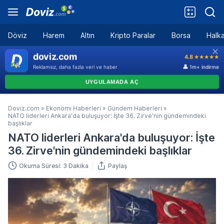
Döviz
Harem
Altın
Kripto Paralar
Borsa
Halka
Doviz.com
»
Ekonomi Haberleri
»
Gündem Haberleri
»
NATO liderleri Ankara'da buluşuyor: İşte 36. Zirve'nin gündemindeki
başlıklar
NATO liderleri Ankara'da buluşuyor: İşte
36. Zirve'nin gündemindeki başlıklar
Okuma Süresi: 3 Dakika
Paylaş