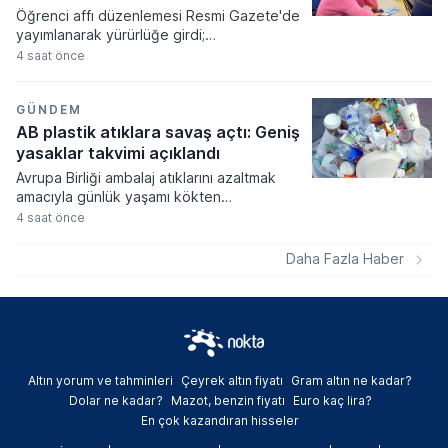
Öğrenci affı düzenlemesi Resmi Gazete'de
yayımlanarak yürürlüğe girdi;
üniversitelerinden ayrılanlara geri dönüş
4 saat önce
yolu açıldı. Yeni kanun kapsamında
akademik sahtecilik yapanlara ve
mevzuata aykırı eğitim kurumu açanlara
GÜNDEM
ağır cezalar verilmesi kararlaştırıldı.
AB plastik atıklara savaş açtı: Geniş
yasaklar takvimi açıklandı
Avrupa Birliği ambalaj atıklarını azaltmak
amacıyla günlük yaşamı kökten
değiştirecek geniş kapsamlı bir yasal
4 saat önce
düzenleme paketini devreye alıyor. Kişi
başına düşen yıllık ortalama 177,8
Daha Fazla Haber
kilogramlık atık miktarını düşürmeyi
hedefleyen yeni kurallar, gıda
ambalajlarından havalimanı hizmetlerine
kadar pek çok alanda aşamalı yasaklar
getiriyor.
Altın yorum ve tahminleri
Çeyrek altın fiyatı
Gram altın ne kadar?
Dolar ne kadar?
Mazot, benzin fiyatı
Euro kaç lira?
En çok kazandıran hisseler