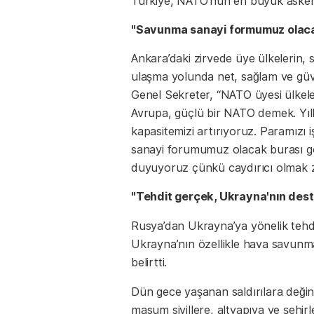
Türkiye, NATO'nun en büyük askeri 
"Savunma sanayi formumuz olacak
Ankara’daki zirvede üye ülkelerin
ulaşma yolunda net, sağlam ve güve
Genel Sekreter, “NATO üyesi ülkele
Avrupa, güçlü bir NATO demek. Yıl
kapasitemizi artırıyoruz. Paramız
sanayi forumumuz olacak burası gös
duyuyoruz çünkü caydırıcı olmak zo
"Tehdit gerçek, Ukrayna'nın dest
Rusya’dan Ukrayna’ya yönelik tehdi
Ukrayna’nın özellikle hava savunm
belirtti.
Dün gece yaşanan saldırılara deği
masum sivillere, altyapıya ve şehir