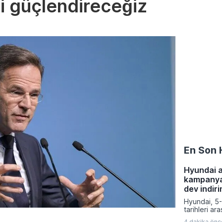
i güçlendireceğiz
En Son 
Hyundai 
kampanyas
dev indiri
Hyundai, 5
tarihleri ar
yeni kampan
4 dakika önc