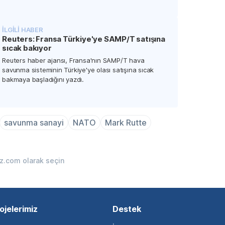
İLGİLİ HABER
Reuters: Fransa Türkiye'ye SAMP/T satışına
sıcak bakıyor
Reuters haber ajansı, Fransa'nın SAMP/T hava
savunma sisteminin Türkiye'ye olası satışına sıcak
bakmaya başladığını yazdı.
savunma sanayi
NATO
Mark Rutte
iz.com olarak seçin
ojelerimiz
Destek