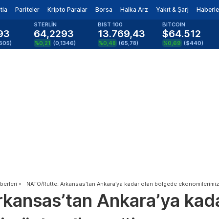
tia
Pariteler
Kripto Paralar
Borsa
Halka Arz
Yakıt & Şarj
Haberle
STERLİN
BIST 100
BITCOIN
93
64,2293
13.769,43
$64.512
605
)
%0,21
(
0,1346
)
%0,48
(
65,78
)
%0,69
(
$440
)
erleri
»
NATO/Rutte: Arkansas’tan Ankara’ya kadar olan bölgede ekonomilerimiz
kansas’tan Ankara’ya kad