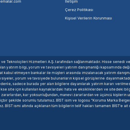
nemalar.com
İletişim
Çerez Politikası
Kişisel Verilerin Korunması
ım ve Teknolojileri Hizmetleri A.Ş. tarafından sağlanmaktadır. Hisse senedi 
lan yatırım bilgi, yorum ve tavsiyeleri yatırım danışmanlığı kapsamında değil
uat kabul etmeyen bankalar ile müşteri arasında imzalanacak yatırım danış
siyeler, yorum ve tavsiyede bulunanların kişisel görüşlerine dayanmaktadır
nedenle, sadece burada yer alan bilgilere dayanılarak yatırım kararı verilme
se site için kullanılan kaynaklardaki hata ve eksikliklerden ve sitedeki bilg
 zararlardan, kar yoksunluğundan, manevi zararlardan ve üçüncü kişilerin
hiçbir şekilde sorumlu tutulamaz. BİST isim ve logosu "Koruma Marka Belges
z. BİST ismi altında açıklanan tüm bilgilerin telif hakları tamamen BİST'e ait