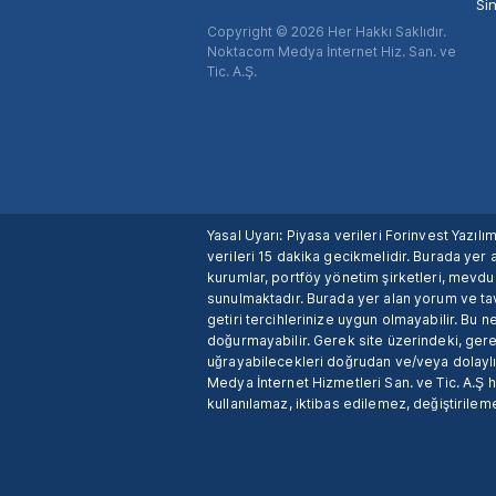
Si
Copyright © 2026 Her Hakkı Saklıdır.
Noktacom Medya İnternet Hiz. San. ve
Tic. A.Ş.
Yasal Uyarı: Piyasa verileri Forinvest Yazıl
verileri 15 dakika gecikmelidir. Burada yer a
kurumlar, portföy yönetim şirketleri, mevd
sunulmaktadır. Burada yer alan yorum ve tav
getiri tercihlerinize uygun olmayabilir. Bu 
doğurmayabilir. Gerek site üzerindeki, gerek
uğrayabilecekleri doğrudan ve/veya dolaylı
Medya İnternet Hizmetleri San. ve Tic. A.Ş 
kullanılamaz, iktibas edilemez, değiştirileme