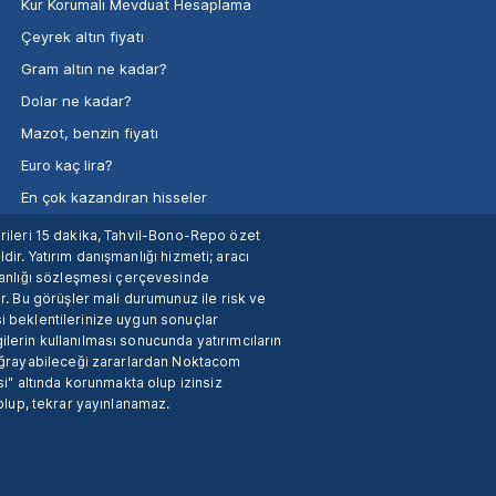
Kur Korumalı Mevduat Hesaplama
Çeyrek altın fiyatı
Gram altın ne kadar?
Dolar ne kadar?
Mazot, benzin fiyatı
Euro kaç lira?
En çok kazandıran hisseler
verileri 15 dakika, Tahvil-Bono-Repo özet
dir. Yatırım danışmanlığı hizmeti; aracı
manlığı sözleşmesi çerçevesinde
. Bu görüşler mali durumunuz ile risk ve
si beklentilerinize uygun sonuçlar
ilerin kullanılması sonucunda yatırımcıların
 uğrayabileceği zararlardan Noktacom
i" altında korunmakta olup izinsiz
 olup, tekrar yayınlanamaz.