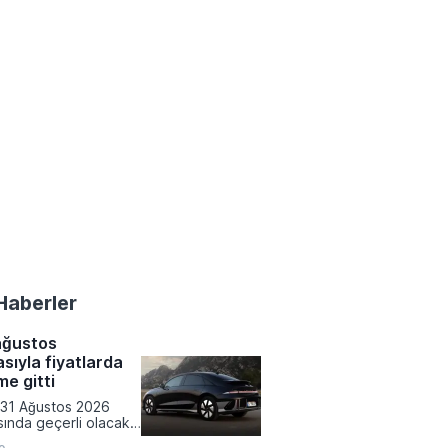
Haberler
ağustos
ıyla fiyatlarda
me gitti
-31 Ağustos 2026
asında geçerli olacak
yalarını duyurdu.
e