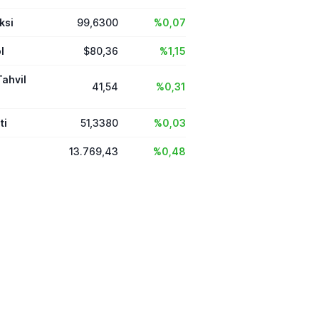
ksi
99,6300
%0,07
l
$80,36
%1,15
Tahvil
41,54
%0,31
ti
51,3380
%0,03
13.769,43
%0,48