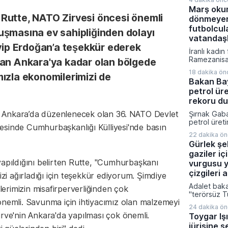
Bazı Style 
Marş oku
TL’ye varan 
Rutte, NATO Zirvesi öncesi önemli
dönmeyen
sunulurken 
donanımlı m
futbolcul
uşmasına ev sahipliğinden dolayı
TL tutarınd
vatandaşl
aylık yüzde 
p Erdoğan’a teşekkür ederek
İranlı kadın
kredisi seç
Ramezanis
tan Ankara'ya kadar olan bölgede
i30 ve Tucs
Pasandideh
satış fiyatlar
18 dakika ön
ızla ekonomilerimizi de
vatandaşlığ
bankalara ö
Bakan Ba
kariyerleri
seçenekleri
petrol ür
kararı aldı
düzenlenen 
rekoru d
alan sporcul
Ankara’da düzenlenecek olan 36.⁠ ⁠NATO Devlet
Şırnak Gab
ardından ül
petrol üreti
reddeden ye
esinde Cumhurbaşkanlığı Külliyesi'nde basın
ulaşarak yen
sığınma hak
22 dakika ö
Bölgede te
oldu.
Gürlek şeh
ortamıyla bi
gaziler iç
bu yana top
yapıldığını belirten Rutte, "Cumhurbaşkanı
üzerinde h
vurgusu y
kazandırıldı
çizgileri 
 ağırladığı için teşekkür ediyorum. Şimdiye
Adalet baka
rimizin misafirperverliğinden çok
"terörsüz T
önemli. Savunma için ihtiyacımız olan malzemeyi
içeren kanun
24 dakika ö
kamuoyuyla
irve'nin Ankara'da yapılması çok önemli.
Toygar Iş
başkanlığı
jürisine s
çerçevesin