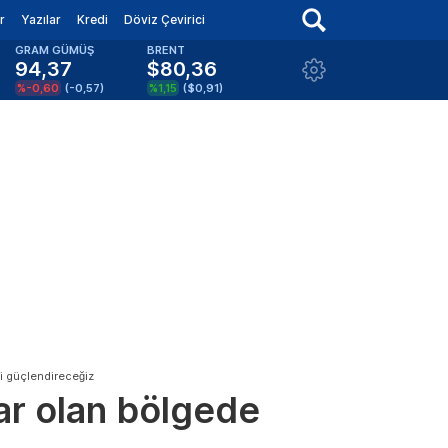
r
Yazılar
Kredi
Döviz Çevirici
GRAM GÜMÜŞ
BRENT
94,37
$80,36
%-0,60
(
-0,57
)
%1,15
(
$0,91
)
i güçlendireceğiz
ar olan bölgede