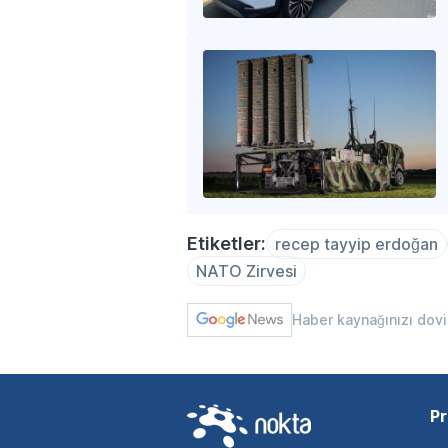
Etiketler:
recep tayyip erdoğan
NATO Zirvesi
Haber kaynağınızı dov
Pr