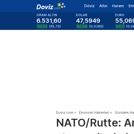
Döviz
Altın
Harem
Em
GRAM ALTIN
DOLAR
EURO
6.531,60
47,5949
55,06
%0,55
(
35,73
)
%0,06
(
0,0285
)
%0,11
(
0,0
Doviz.com
»
Ekonomi Haberleri
»
Gündem Hab
NATO/Rutte: Ar