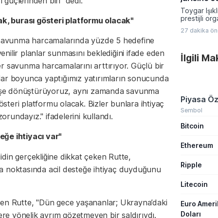
güçlerinden biri" dedi.
silah bırak
Toygar Işık
mühimmatın 
prestijli or
, burası gösteri platformu olacak"
şartıyla yen
arasında g
kapıları ara
27 dakika ö
Ödülleri'ni
, savunma harcamalarında yüzde 5 hedefine
görev alacak
seçildi. Baş
nilir planlar sunmasını beklediğini ifade eden
İlgili M
yapımcı, dü
r savunma harcamalarını arttırıyor. Güçlü bir
müzisyenler
seçkin kuru
lar boyunca yaptığımız yatırımların sonucunda
belirleme y
profesyonel
ı işe dönüştürüyoruz, aynı zamanda savunma
Piyasa Öz
teri platformu olacak. Bizler bunlara ihtiyaç
Sembol
rundayız." ifadelerini kullandı.
Bitcoin
eğe ihtiyacı var"
Ethereum
din gerçekliğine dikkat çeken Rutte,
Ripple
a noktasında acil desteğe ihtiyaç duyduğunu
Litecoin
nen Rutte, "Dün gece yaşananlar; Ukrayna’daki
Euro Amer
Doları
lere yönelik ayrım gözetmeyen bir saldırıydı.