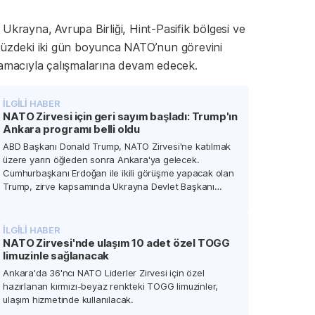
Ukrayna, Avrupa Birliği, Hint-Pasifik bölgesi ve
ümüzdeki iki gün boyunca NATO’nun görevini
 amacıyla çalışmalarına devam edecek.
İLGİLİ HABER
NATO Zirvesi için geri sayım başladı: Trump'ın
Ankara programı belli oldu
ABD Başkanı Donald Trump, NATO Zirvesi'ne katılmak
üzere yarın öğleden sonra Ankara'ya gelecek.
Cumhurbaşkanı Erdoğan ile ikili görüşme yapacak olan
Trump, zirve kapsamında Ukrayna Devlet Başkanı
Volodimir Zelenski ve Suriye Cumhurbaşkanı Ahmed
Şara ile de görüşecek.
İLGİLİ HABER
NATO Zirvesi'nde ulaşım 10 adet özel TOGG
limuzinle sağlanacak
Ankara'da 36'ncı NATO Liderler Zirvesi için özel
hazırlanan kırmızı-beyaz renkteki TOGG limuzinler,
ulaşım hizmetinde kullanılacak.