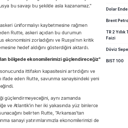
Rusya bu savaşı bu şekilde asla kazanamaz."
Dolar Ende
Brent Petro
 askeri üniformalıyı kaybetmesine rağmen
TR 2 Yıllık 
deden Rutte, askeri açıdan bu durumun
Faizi
s ekonomisini zorladığını ve Rusya’nın kritik
mesine hedef aldığını gösterdiğini aktardı.
Döviz Sepe
lan bölgede ekonomilerimizi güçlendireceğiz"
BIST 100
sonucunda ittifakın kapasitesini artırdığını ve
ı ifade eden Rutte, savunma sanayisindeki yeni
ğindi.
iği güçlendirmeyeceğini, aynı zamanda
ğe ve Atlantik’in her iki yakasında yüz binlerce
sunacağını belirten Rutte, "Arkansas'tan
nma sanayi yatırımlarımızla ekonomilerimizi de