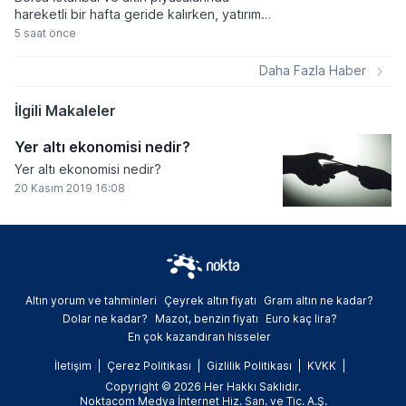
hareketli bir hafta geride kalırken, yatırım
araçlarının büyük çoğunluğu yatırımcısına
5 saat önce
kazanç sağlamayı başardı. Döviz kurlarında
yukarı yönlü ivme sınırlı kalırken, kıymetli
Daha Fazla Haber
madenlere dayalı yatırım fonları haftanın en
çok ilgi gören ve değer kazanan varlıkları
İlgili Makaleler
arasında yer aldı.
Yer altı ekonomisi nedir?
Yer altı ekonomisi nedir?
20 Kasım 2019 16:08
Altın yorum ve tahminleri
Çeyrek altın fiyatı
Gram altın ne kadar?
Dolar ne kadar?
Mazot, benzin fiyatı
Euro kaç lira?
En çok kazandıran hisseler
İletişim
Çerez Politikası
Gizlilik Politikası
KVKK
Copyright © 2026 Her Hakkı Saklıdır.
Noktacom Medya İnternet Hiz. San. ve Tic. A.Ş.