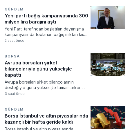
sıcaklıklarının mevsim normalleri civarında
seyretmesi beklenirken, Marmara'nın
GÜNDEM
kuzeyi ile Karadeniz kıyılarında yerel yağış
Yeni parti bağış kampanyasında 300
geçişlerinin görülebileceği tahmin ediliyor.
milyon lira barajını aştı
Yeni Parti tarafından başlatılan dayanışma
kampanyasında toplanan bağış miktarı kısa
sürede 300 milyon lira barajını aşarak
2 saat önce
büyük bir ilgi gördü. CHP'den ayrılan 91
milletvekilinin kurucular kurulunda yer aldığı
siyasi oluşum, dokuz günlük süreçte
BORSA
ulaşılan rakamları ve bağışçı sayısını
Avrupa borsaları şirket
kamuoyuyla paylaştı.
bilançolarıyla günü yükselişle
kapattı
Avrupa borsaları şirket bilançolarının
desteğiyle günü yükselişle tamamlarken
yatırımcılar ekonomik verilere odaklandı.
3 saat önce
Küresel gıda fiyatlarının hava şartları ve
jeopolitik risklerle zirveye çıkması
piyasalardaki enflasyon endişelerini canlı
GÜNDEM
tutuyor.
Borsa İstanbul ve altın piyasalarında
kazançlı bir hafta geride kaldı
Borsa İstanbul ve altın piyasalarında