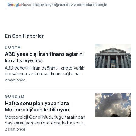
Haber kaynağınızı doviz.com olarak seçin
En Son Haberler
DÜNYA
ABD yasa dışı İran finans ağlarını
kara listeye aldı
ABD yönetimi İran bağlantılı kripto varlık
borsalarına ve küresel finans ağlarına
yönelik yeni yaptırımlar uygulama kararı
2 saat önce
aldı. Tahran yönetiminin finansal
kaynaklarını kısıtlamayı hedefleyen
düzenlemeler kapsamında iki dijital varlık
GÜNDEM
platformu ve bir gölge bankacılık sistemi
Hafta sonu plan yapanlara
yaptırım listesine dahil edildi.
Meteoroloji'den kritik uyarı
Meteoroloji Genel Müdürlüğü tarafından
paylaşılan son verilere göre hafta sonu
boyunca yurdun büyük bölümünde az
2 saat önce
bulutlu ve açık bir hava hakim olacak. Hava