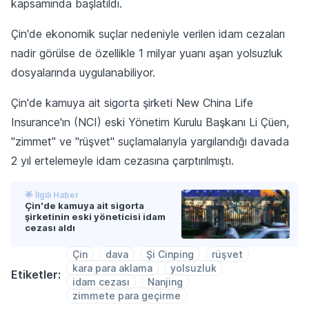
kapsamında başlatıldı.
Çin'de ekonomik suçlar nedeniyle verilen idam cezaları
nadir görülse de özellikle 1 milyar yuanı aşan yolsuzluk
dosyalarında uygulanabiliyor.
Çin'de kamuya ait sigorta şirketi New China Life
Insurance'ın (NCI) eski Yönetim Kurulu Başkanı Li Çüen,
"zimmet" ve "rüşvet" suçlamalarıyla yargılandığı davada
2 yıl ertelemeyle idam cezasına çarptırılmıştı.
🌟 İlgili Haber
Çin'de kamuya ait sigorta
şirketinin eski yöneticisi idam
cezası aldı
Çin
dava
Şi Cinping
rüşvet
kara para aklama
yolsuzluk
Etiketler:
idam cezası
Nanjing
zimmete para geçirme