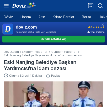
Döviz
Harem
Altın
Kripto Paralar
Borsa
Halka
Doviz.com
»
Ekonomi Haberleri
»
Gündem Haberleri
»
Eski Nanjing Belediye Başkan Yardımcısı'na idam cezası
Eski Nanjing Belediye Başkan
Yardımcısı'na idam cezası
Okuma Süresi: 1 Dakika
Paylaş