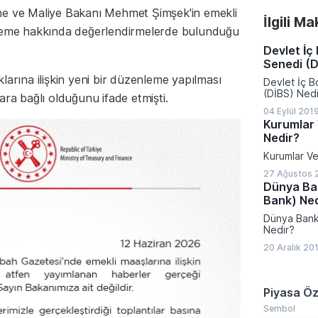
başına düşe
ne ve Maliye Bakanı Mehmet Şimşek'in emekli
İlgili M
177,8 kilogr
nleme hakkında değerlendirmelerde bulunduğu
düşürmeyi 
kurallar, gı
Devlet İç
havalimanı 
Senedi (D
pek çok ala
getiriyor.
larına ilişkin yeni bir düzenleme yapılması
Devlet İç 
(DİBS) Nedi
ara bağlı olduğunu ifade etmişti.
04 Eylül 201
Kurumlar 
Nedir?
Kurumlar Ve
27 Ağustos 
Dünya Ba
Bank) Ned
Dünya Bank
Nedir?
20 Aralık 20
Piyasa Öz
Sembol