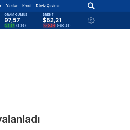
r
Yazılar
Kredi
Döviz Çevirici
GRAM GÜMÜŞ
BRENT
97,57
$82,21
%3,57
(
3,36
)
%-0,34
(
-$0,28
)
yalanladı