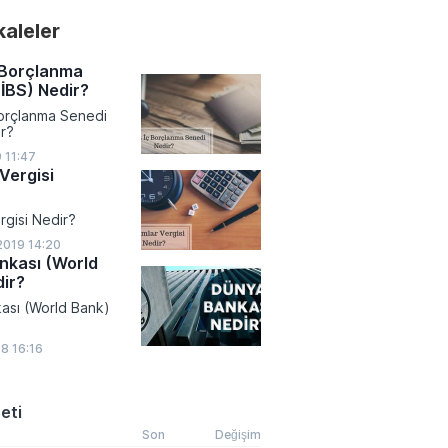
n yıllık ortalama
akaleler
amlık atık miktarını
hedefleyen yeni
da ambalajlarından
 Borçlanma
hizmetlerine kadar
İBS) Nedir?
nda aşamalı yasaklar
Borçlanma Senedi
r?
9 11:47
Vergisi
rgisi Nedir?
2019 14:20
nkası (World
ir?
ası (World Bank)
18 16:16
eti
Son
Değişim