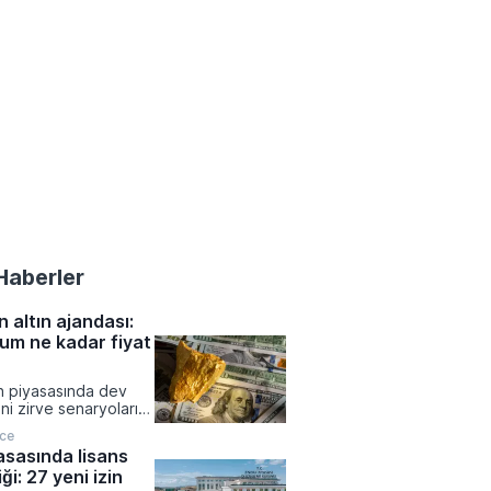
Haberler
 altın ajandası:
um ne kadar fiyat
ın piyasasında dev
ni zirve senaryolarını
n ons fiyatının 5.300
nce
r tırmanması
yasasında lisans
 Merkez bankalarının
ği: 27 yeni izin
rı ve artan güvenli