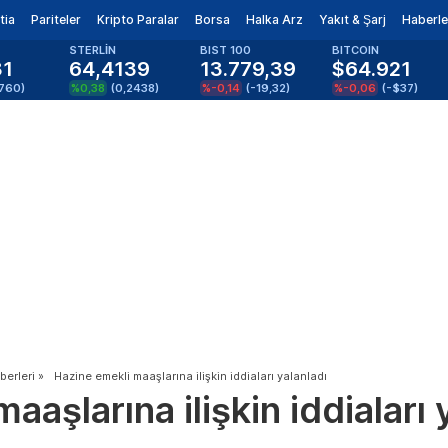
tia
Pariteler
Kripto Paralar
Borsa
Halka Arz
Yakıt & Şarj
Haberle
STERLİN
BIST 100
BITCOIN
81
64,4139
13.779,39
$64.921
1760
)
%0,38
(
0,2438
)
%-0,14
(
-19,32
)
%-0,06
(
-$37
)
erleri
»
Hazine emekli maaşlarına ilişkin iddiaları yalanladı
aşlarına ilişkin iddiaları 