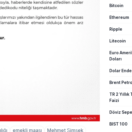
Bitcoin
Ethereum
Ripple
Litecoin
Euro Amer
Doları
Dolar Ende
Brent Petro
TR 2 Yıllık 
Faizi
Döviz Sepe
BIST 100
lığı
emekli maaşı
Mehmet Şimşek