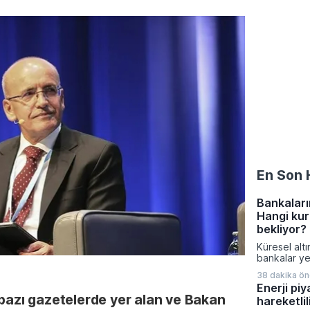
En Son 
Bankaların
Hangi kur
bekliyor?
Küresel alt
bankalar ye
güncellerke
38 dakika ö
dolara kada
Enerji pi
bekleniyor.
 bazı gazetelerde yer alan ve Bakan
hareketlili
güçlü alımla