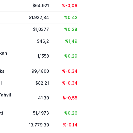
$64.921
%-0,06
$1.922,84
%0,42
$1,0377
%0,28
$46,2
%1,49
ikan
1,1558
%0,29
ksi
99,4800
%-0,34
l
$82,21
%-0,34
Tahvil
41,30
%-0,55
ti
51,4973
%0,26
13.779,39
%-0,14