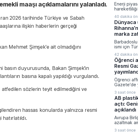
liman taleb
mekli maaşı açıklamalarını yalanladı.
Enerji piyas
revize edile
hareketlili
orta ve uzu
düzenlemel
seviyeleri 
40 dakika ö
iran 2026 tarihinde Türkiye ve Sabah
Enerji piya
ediyor.
Dünyaca ü
kurumu tara
şlarına ilişkin haberlerin gerçeği
Rihanna'n
doğrultusu
şirkete yeni 
marka zaf
verilirken b
Barbadoslu 
yetkileri ipt
akan Mehmet Şimşek'e ait olmadığını
ismi için Tü
mücadelesi 
42 dakika ö
Mahkeme he
Öğrenci a
adıyla sade
Resmi Ga
farklılığı b
smi basın duyurusunda, Bakan Şimşek'in
tescilini tük
yayımland
plantıların basına kapalı yapıldığı vurgulandı.
uyandıracağ
Öğrenci aff
etti.
Gazete'de 
atfedilen sözlerin teyit edilmediğini ve
yürürlüğe gi
3 saat önce
üniversitele
AB plasti
geri dönüş y
açtı: Gen
kanun kaps
sahtecilik 
açıklandı
gilendiren hassas konularda yalnızca resmi
mevzuata ay
 hatırlatıldı.
Avrupa Birli
açanlara ağ
azaltmak am
kararlaştırıld
kökten deği
3 saat önce
kapsamlı bi
paketini dev