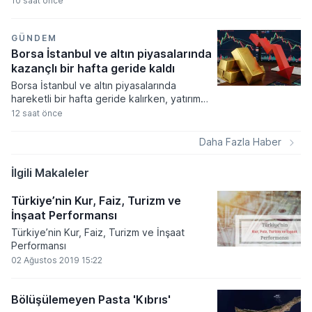
10 saat önce
Küresel gıda fiyatlarının hava şartları ve
jeopolitik risklerle zirveye çıkması
piyasalardaki enflasyon endişelerini canlı
GÜNDEM
tutuyor.
Borsa İstanbul ve altın piyasalarında
kazançlı bir hafta geride kaldı
Borsa İstanbul ve altın piyasalarında
hareketli bir hafta geride kalırken, yatırım
araçlarının büyük çoğunluğu yatırımcısına
12 saat önce
kazanç sağlamayı başardı. Döviz kurlarında
yukarı yönlü ivme sınırlı kalırken, kıymetli
Daha Fazla Haber
madenlere dayalı yatırım fonları haftanın en
çok ilgi gören ve değer kazanan varlıkları
İlgili Makaleler
arasında yer aldı.
Türkiye’nin Kur, Faiz, Turizm ve
İnşaat Performansı
Türkiye’nin Kur, Faiz, Turizm ve İnşaat
Performansı
02 Ağustos 2019 15:22
Bölüşülemeyen Pasta 'Kıbrıs'