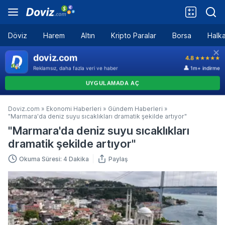
Döviz
Harem
Altın
Kripto Paralar
Borsa
Halka
Doviz.com
»
Ekonomi Haberleri
»
Gündem Haberleri
»
"Marmara'da deniz suyu sıcaklıkları dramatik şekilde artıyor"
"Marmara'da deniz suyu sıcaklıkları
dramatik şekilde artıyor"
Okuma Süresi: 4 Dakika
Paylaş