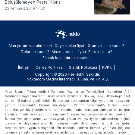
Bölüşülemeyen Pasta 'Kıbrıs'
23 Temmuz 2019 17:50
Altın yorum ve tahminleri
Çeyrek altın fiyatı
Gram altın ne kadar?
Dolar ne kadar?
Mazot, benzin fiyatı
Euro kaç lira?
En çok kazandıran hisseler
İletişim
Çerez Politikası
Gizlilik Politikası
KVKK
Copyright © 2026 Her Hakkı Saklıdır.
Noktacom Medya İnternet Hiz. San. ve Tic. A.Ş.
Yasal Uyarı: Piyasa verileri Forinvest Yazılım ve Teknolojileri Hizmetleri A.Ş.
tarafından sağlanmaktadır. Hisse senedi verileri 15 dakika, Tahvil-Bono-Repo özet
verileri 15 dakika gecikmelidir. Burada yer alan yatırım bilgi, yorum ve tavsiyeleri
yatırım danışmanlığı kapsamında değildir. Yatırım danışmanlığı hizmeti; aracı
kurumlar, portföy yönetim şirketleri, mevduat kabul etmeyen bankalar ile müşteri
arasında imzalanacak yatırım danışmanlığı sözleşmesi çerçevesinde sunulmaktadır.
Burada yer alan yorum ve tavsiyeler, yorum ve tavsiyede bulunanların kişisel
görüşlerine dayanmaktadır. Bu görüşler mali durumunuz ile risk ve getiri
tercihlerinize uygun olmayabilir. Bu nedenle, sadece burada yer alan bilgilere
dayanılarak yatırım kararı verilmesi beklentilerinize uygun sonuçlar doğurmayabilir.