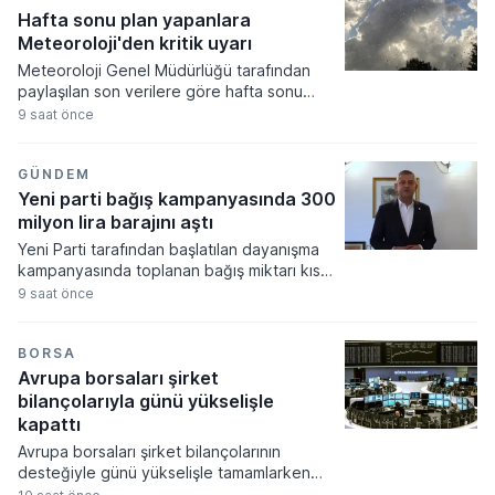
platformu ve bir gölge bankacılık sistemi
Hafta sonu plan yapanlara
yaptırım listesine dahil edildi.
Meteoroloji'den kritik uyarı
Meteoroloji Genel Müdürlüğü tarafından
paylaşılan son verilere göre hafta sonu
boyunca yurdun büyük bölümünde az
9 saat önce
bulutlu ve açık bir hava hakim olacak. Hava
sıcaklıklarının mevsim normalleri civarında
seyretmesi beklenirken, Marmara'nın
GÜNDEM
kuzeyi ile Karadeniz kıyılarında yerel yağış
Yeni parti bağış kampanyasında 300
geçişlerinin görülebileceği tahmin ediliyor.
milyon lira barajını aştı
Yeni Parti tarafından başlatılan dayanışma
kampanyasında toplanan bağış miktarı kısa
sürede 300 milyon lira barajını aşarak
9 saat önce
büyük bir ilgi gördü. CHP'den ayrılan 91
milletvekilinin kurucular kurulunda yer aldığı
siyasi oluşum, dokuz günlük süreçte
BORSA
ulaşılan rakamları ve bağışçı sayısını
Avrupa borsaları şirket
kamuoyuyla paylaştı.
bilançolarıyla günü yükselişle
kapattı
Avrupa borsaları şirket bilançolarının
desteğiyle günü yükselişle tamamlarken
yatırımcılar ekonomik verilere odaklandı.