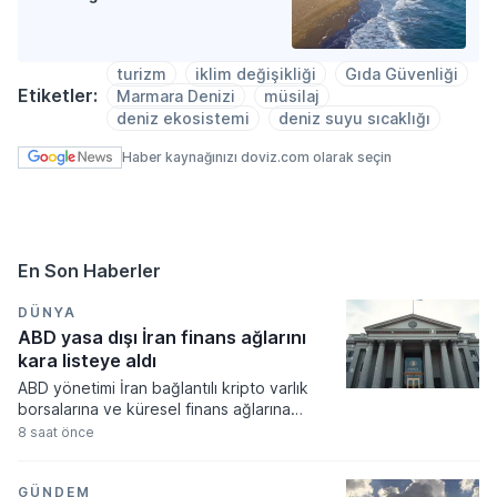
turizm
iklim değişikliği
Gıda Güvenliği
Etiketler:
Marmara Denizi
müsilaj
deniz ekosistemi
deniz suyu sıcaklığı
Haber kaynağınızı doviz.com olarak seçin
En Son Haberler
DÜNYA
ABD yasa dışı İran finans ağlarını
kara listeye aldı
ABD yönetimi İran bağlantılı kripto varlık
borsalarına ve küresel finans ağlarına
yönelik yeni yaptırımlar uygulama kararı
8 saat önce
aldı. Tahran yönetiminin finansal
kaynaklarını kısıtlamayı hedefleyen
düzenlemeler kapsamında iki dijital varlık
GÜNDEM