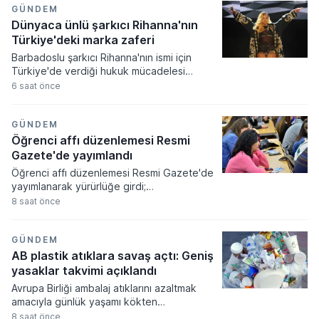
yeni faaliyet izinleri verilirken bazı
GÜNDEM
işletmelerin yetkileri iptal edildi.
Dünyaca ünlü şarkıcı Rihanna'nın
Türkiye'deki marka zaferi
Barbadoslu şarkıcı Rihanna'nın ismi için
Türkiye'de verdiği hukuk mücadelesi
zaferle sonuçlandı. Mahkeme heyeti
6 saat önce
sanatçının adıyla sadece tek bir harf
farklılığı bulunan markanın tescilini
tüketicilerde yanılgı uyandıracağı
GÜNDEM
gerekçesiyle iptal etti.
Öğrenci affı düzenlemesi Resmi
Gazete'de yayımlandı
Öğrenci affı düzenlemesi Resmi Gazete'de
yayımlanarak yürürlüğe girdi;
üniversitelerinden ayrılanlara geri dönüş
8 saat önce
yolu açıldı. Yeni kanun kapsamında
akademik sahtecilik yapanlara ve
mevzuata aykırı eğitim kurumu açanlara
GÜNDEM
ağır cezalar verilmesi kararlaştırıldı.
AB plastik atıklara savaş açtı: Geniş
yasaklar takvimi açıklandı
Avrupa Birliği ambalaj atıklarını azaltmak
amacıyla günlük yaşamı kökten
değiştirecek geniş kapsamlı bir yasal
8 saat önce