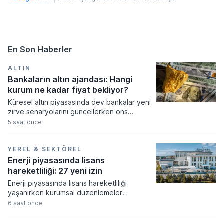
En Son Haberler
ALTIN
Bankaların altın ajandası: Hangi
kurum ne kadar fiyat bekliyor?
Küresel altın piyasasında dev bankalar yeni
zirve senaryolarını güncellerken ons
fiyatının 5.300 dolara kadar tırmanması
5 saat önce
bekleniyor. Merkez bankalarının güçlü
alımları ve artan güvenli liman talebi
doğrultusunda revize edilen tahminler,
YEREL & SEKTÖREL
fiyatların orta ve uzun vadede tarihi
Enerji piyasasında lisans
seviyeleri aşacağına işaret ediyor.
hareketliliği: 27 yeni izin
Enerji piyasasında lisans hareketliliği
yaşanırken kurumsal düzenlemeler
resmiyet kazandı. Enerji piyasası
6 saat önce
düzenleme kurumu tarafından alınan
kararlar doğrultusunda çok sayıda şirkete