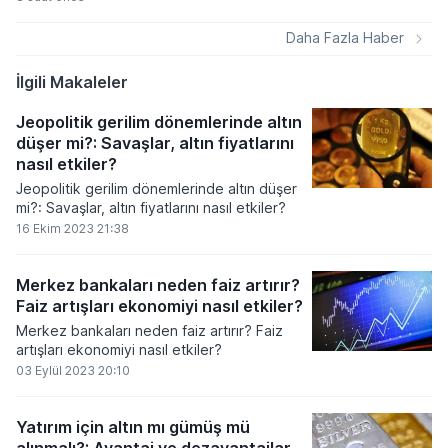
düzenleme paketini devreye alıyor. Kişi
başına düşen yıllık ortalama 177,8
Daha Fazla Haber
kilogramlık atık miktarını düşürmeyi
hedefleyen yeni kurallar, gıda
İlgili Makaleler
ambalajlarından havalimanı hizmetlerine
kadar pek çok alanda aşamalı yasaklar
Jeopolitik gerilim dönemlerinde altın
getiriyor.
düşer mi?: Savaşlar, altın fiyatlarını
nasıl etkiler?
Jeopolitik gerilim dönemlerinde altın düşer
mi?: Savaşlar, altın fiyatlarını nasıl etkiler?
16 Ekim 2023 21:38
Merkez bankaları neden faiz artırır?
Faiz artışları ekonomiyi nasıl etkiler?
Merkez bankaları neden faiz artırır? Faiz
artışları ekonomiyi nasıl etkiler?
03 Eylül 2023 20:10
Yatırım için altın mı gümüş mü
alınmalı?: Avantaj ve dezavantajlar