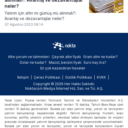
neler?
Yatırım için altın mı gümüş mü alınmalı?:
Avantaj ve dezavantajlar neler?
07 Ağustos 2023 08:14
Altın yorum ve tahminleri
Çeyrek altın fiyatı
Gram altın ne kadar?
Dolar ne kadar?
Mazot, benzin fiyatı
Euro kaç lira?
En çok kazandıran hisseler
İletişim
Çerez Politikası
Gizlilik Politikası
KVKK
Copyright © 2026 Her Hakkı Saklıdır.
Noktacom Medya İnternet Hiz. San. ve Tic. A.Ş.
Yasal Uyarı: Piyasa verileri Forinvest Yazılım ve Teknolojileri Hizmetleri A.Ş.
tarafından sağlanmaktadır. Hisse senedi verileri 15 dakika, Tahvil-Bono-Repo özet
verileri 15 dakika gecikmelidir. Burada yer alan yatırım bilgi, yorum ve tavsiyeleri
yatırım danışmanlığı kapsamında değildir. Yatırım danışmanlığı hizmeti; aracı
kurumlar, portföy yönetim şirketleri, mevduat kabul etmeyen bankalar ile müşteri
arasında imzalanacak yatırım danışmanlığı sözleşmesi çerçevesinde sunulmaktadır.
Burada yer alan yorum ve tavsiyeler, yorum ve tavsiyede bulunanların kişisel