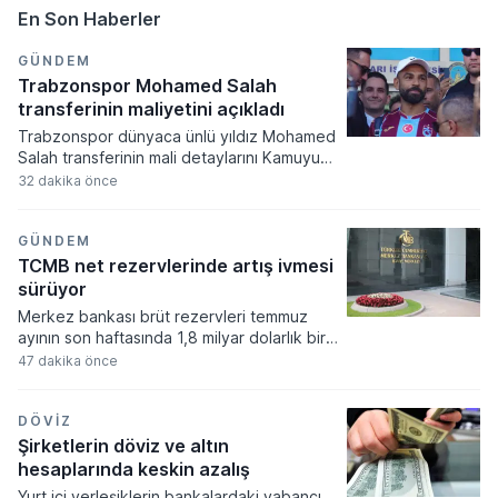
En Son Haberler
GÜNDEM
Trabzonspor Mohamed Salah
transferinin maliyetini açıkladı
Trabzonspor dünyaca ünlü yıldız Mohamed
Salah transferinin mali detaylarını Kamuyu
Aydınlatma Platformu üzerinden duyurdu.
32 dakika önce
Bordo mavili kulübün iki yıllık sözleşme
imzaladığı Mısırlı oyuncuya ödenecek yıllık
ücret, imza parası ve mağaza satışlarından
GÜNDEM
verilecek paylar resmiyet kazandı.
TCMB net rezervlerinde artış ivmesi
sürüyor
Merkez bankası brüt rezervleri temmuz
ayının son haftasında 1,8 milyar dolarlık bir
artış kaydederek 164,4 milyar dolar
47 dakika önce
seviyesine ulaştı. Net rezervlerin 54,2
milyar dolara yükseldiği bu dönemde, swap
hariç net rezervlerde de yukarı yönlü ivme
DÖVIZ
devam etti.
Şirketlerin döviz ve altın
hesaplarında keskin azalış
Yurt içi yerleşiklerin bankalardaki yabancı