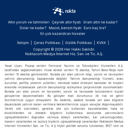
Altın yorum ve tahminleri
Çeyrek altın fiyatı
Gram altın ne kadar?
Dolar ne kadar?
Mazot, benzin fiyatı
Euro kaç lira?
En çok kazandıran hisseler
İletişim
Çerez Politikası
Gizlilik Politikası
KVKK
Copyright © 2026 Her Hakkı Saklıdır.
Noktacom Medya İnternet Hiz. San. ve Tic. A.Ş.
Yasal Uyarı: Piyasa verileri Forinvest Yazılım ve Teknolojileri Hizmetleri A.Ş.
tarafından sağlanmaktadır. Hisse senedi verileri 15 dakika, Tahvil-Bono-Repo özet
verileri 15 dakika gecikmelidir. Burada yer alan yatırım bilgi, yorum ve tavsiyeleri
yatırım danışmanlığı kapsamında değildir. Yatırım danışmanlığı hizmeti; aracı
kurumlar, portföy yönetim şirketleri, mevduat kabul etmeyen bankalar ile müşteri
arasında imzalanacak yatırım danışmanlığı sözleşmesi çerçevesinde sunulmaktadır.
Burada yer alan yorum ve tavsiyeler, yorum ve tavsiyede bulunanların kişisel
görüşlerine dayanmaktadır. Bu görüşler mali durumunuz ile risk ve getiri
tercihlerinize uygun olmayabilir. Bu nedenle, sadece burada yer alan bilgilere
dayanılarak yatırım kararı verilmesi beklentilerinize uygun sonuçlar doğurmayabilir.
Gerek site üzerindeki, gerekse site için kullanılan kaynaklardaki hata ve
eksikliklerden ve sitedeki bilgilerin kullanılması sonucunda yatırımcıların
uğrayabilecekleri doğrudan ve/veya dolaylı zararlardan, kar yoksunluğundan,
manevi zararlardan ve üçüncü kişilerin uğrayabileceği zararlardan Noktacom Medya
İnternet Hizmetleri San. ve Tic. A.Ş hiçbir şekilde sorumlu tutulamaz. BİST isim ve