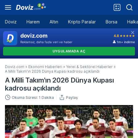
Döviz
Harem
Altın
Kripto Paralar
Borsa
Halka
Doviz.com
»
Ekonomi Haberleri
»
Yerel & Sektörel Haberler
»
A Milli Takım'ın 2026 Dünya Kupası kadrosu açıklandı
A Milli Takım'ın 2026 Dünya Kupası
kadrosu açıklandı
Okuma Süresi: 1 Dakika
Paylaş