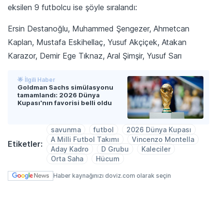
eksilen 9 futbolcu ise şöyle sıralandı:
Ersin Destanoğlu, Muhammed Şengezer, Ahmetcan
Kaplan, Mustafa Eskihellaç, Yusuf Akçiçek, Atakan
Karazor, Demir Ege Tıknaz, Aral Şimşir, Yusuf Sarı
🌟 İlgili Haber
Goldman Sachs simülasyonu
tamamlandı: 2026 Dünya
Kupası'nın favorisi belli oldu
savunma
futbol
2026 Dünya Kupası
A Milli Futbol Takımı
Vincenzo Montella
Etiketler:
Aday Kadro
D Grubu
Kaleciler
Orta Saha
Hücum
Haber kaynağınızı doviz.com olarak seçin