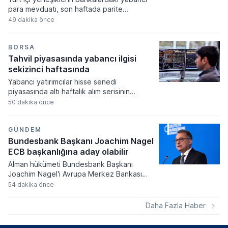
para mevduatı, son haftada parite
etkisinden arındırılmış verilerle 3 milyar 548
49 dakika önce
milyon dolar tutarında gerileme kaydetti.
Parite etkisi dahil edildiğinde ise hesapların
toplam büyüklüğü 223 milyar 80 milyon
BORSA
dolar seviyesinden 220 milyar 346 milyon
Tahvil piyasasında yabancı ilgisi
dolar seviyesine indi.
sekizinci haftasında
Yabancı yatırımcılar hisse senedi
piyasasında altı haftalık alım serisinin
ardından satış tarafına geçerken, tahvil
50 dakika önce
tarafındaki talep artışı sekizinci haftasına
girdi. Türkiye Cumhuriyet Merkez Bankası
verilerine göre piyasalarda sermaye
GÜNDEM
hareketliliği devam ediyor.
Bundesbank Başkanı Joachim Nagel
ECB başkanlığına aday olabilir
Alman hükümeti Bundesbank Başkanı
Joachim Nagel'i Avrupa Merkez Bankası
liderliği için aday göstermeye hazırlanıyor.
54 dakika önce
Berlin yönetimi, Nagel'in adaylığı üzerinden
kurumun yönetim kademesindeki diğer
Daha Fazla Haber
kritik pozisyonlar için elini güçlendirmeyi
planlıyor.