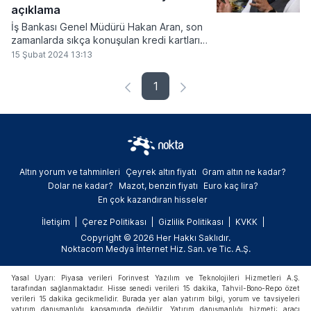
açıklama
İş Bankası Genel Müdürü Hakan Aran, son
zamanlarda sıkça konuşulan kredi kartları
ve bireysel kredilere limit konusunda, kredi
15 Şubat 2024 13:13
kartlarında 20 bin lira, bireysel tüketici
kredilerinde de 100 bin liranın altında limit
1
olmaması gerektiğini ancak lüks tüketimin
sınırlandırılabileceğini söyledi.
Altın yorum ve tahminleri
Çeyrek altın fiyatı
Gram altın ne kadar?
Dolar ne kadar?
Mazot, benzin fiyatı
Euro kaç lira?
En çok kazandıran hisseler
İletişim
Çerez Politikası
Gizlilik Politikası
KVKK
Copyright © 2026 Her Hakkı Saklıdır.
Noktacom Medya İnternet Hiz. San. ve Tic. A.Ş.
Yasal Uyarı: Piyasa verileri Forinvest Yazılım ve Teknolojileri Hizmetleri A.Ş.
tarafından sağlanmaktadır. Hisse senedi verileri 15 dakika, Tahvil-Bono-Repo özet
verileri 15 dakika gecikmelidir. Burada yer alan yatırım bilgi, yorum ve tavsiyeleri
yatırım danışmanlığı kapsamında değildir. Yatırım danışmanlığı hizmeti; aracı