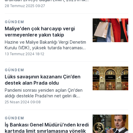
yarısında yaşanan gelir düşüşü ve kâr
28 Temmuz 2025 09:27
daralması lüks devin yönünü sorgulatır hale
getirdi. Shanghai'de inşa edilen 17.000
metrekarelik yeni Louis Vuitton yapısı, bu
GÜNDEM
tabloya anlam yüklemek isteyenler için
Maliye'den çok harcayıp vergi
simgesel bir nitelik taşıdı.
vermeyenlere yakın takip
Hazine ve Maliye Bakanlığı Vergi Denetim
Kurulu (VDK), yüksek tutarda harcaması
olduğu halde herhangi bir gelir beyan
13 Temmuz 2024 18:12
etmeyen veya düşük tutarlı gelir beyanında
bulunan kişileri mercek altına aldı.
GÜNDEM
Lüks savaşının kazananı Çin’den
destek alan Prada oldu
Pandemi sonrası yeniden açılan Çin'den
aldığı destekle Prada'nın net geliri ilk
çeyrekte yüzde 16 artarak 1,19 milyar
25 Nisan 2024 09:08
euroya ulaştı.
GÜNDEM
İş Bankası Genel Müdürü’nden kredi
kartında limit sınırlamasına yönelik