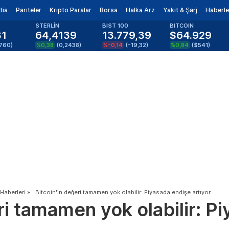
tia
Pariteler
Kripto Paralar
Borsa
Halka Arz
Yakıt & Şarj
Haberle
STERLİN
BIST 100
BITCOIN
81
64,4139
13.779,39
$64.929
1760
)
%0,38
(
0,2438
)
%-0,14
(
-19,32
)
%0,84
(
$541
)
 Haberleri
»
Bitcoin'in değeri tamamen yok olabilir: Piyasada endişe artıyor
ri tamamen yok olabilir: P