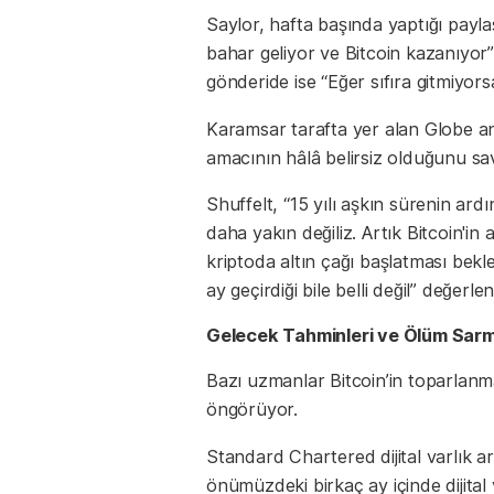
Saylor, hafta başında yaptığı paylaş
bahar geliyor ve Bitcoin kazanıyor” 
gönderide ise “Eğer sıfıra gitmiyorsa
Karamsar tarafta yer alan Globe and
amacının hâlâ belirsiz olduğunu s
Shuffelt, “15 yılı aşkın sürenin a
daha yakın değiliz. Artık Bitcoin'i
kriptoda altın çağı başlatması bek
ay geçirdiği bile belli değil” değerle
Gelecek Tahminleri ve Ölüm Sarma
Bazı uzmanlar Bitcoin’in toparlan
öngörüyor.
Standard Chartered dijital varlık a
önümüzdeki birkaç ay içinde dijital v