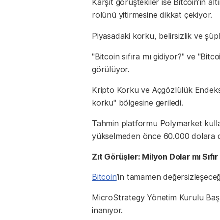
Karşıt görüştekiler ise Bitcoin’in alt
rolünü yitirmesine dikkat çekiyor.
Piyasadaki korku, belirsizlik ve şü
"Bitcoin sıfıra mı gidiyor?" ve "Bit
görülüyor.
Kripto Korku ve Açgözlülük Endeksi
korku" bölgesine geriledi.
Tahmin platformu Polymarket kullan
yükselmeden önce 60.000 dolara d
Zıt Görüşler: Milyon Dolar mı Sıfır
Bitcoin
’in tamamen değersizleşeceği
MicroStrategy Yönetim Kurulu Başk
inanıyor.