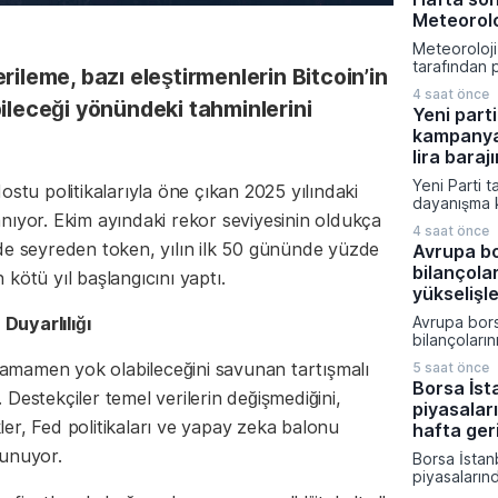
aldı. Tahran
Meteoroloj
kaynaklarını
hedefleyen
Meteoroloj
kapsamında i
tarafından 
rileme, bazı eleştirmenlerin Bitcoin’in
platformu v
verilere gö
sistemi yapt
4 saat önce
boyunca yu
bileceği yönündeki tahminlerini
edildi.
Yeni parti
bölümünde a
kampanya
hava hakim
sıcaklıkları
lira barajı
civarında s
Yeni Parti t
ostu politikalarıyla öne çıkan 2025 yılındaki
beklenirken
dayanışma 
ile Karadeni
nıyor. Ekim ayındaki rekor seviyesinin oldukça
toplanan ba
yağış geçiş
4 saat önce
sürede 300 m
tahmin edili
de seyreden token, yılın ilk 50 gününde yüzde
Avrupa bo
aşarak büyü
bilançola
CHP'den ayrı
kötü yıl başlangıcını yaptı.
kurucular k
yükselişl
siyasi oluş
 Duyarlılığı
Avrupa bors
süreçte ula
bilançoları
bağışçı say
yükselişle 
paylaştı.
 tamamen yok olabileceğini savunan tartışmalı
5 saat önce
yatırımcıla
Borsa İsta
odaklandı. 
Destekçiler temel verilerin değişmediğini,
piyasalar
fiyatlarının
er, Fed politikaları ve yapay zeka balonu
jeopolitik r
hafta ger
çıkması piy
vunuyor.
Borsa İstanb
endişelerini
piyasalarınd
geride kalır