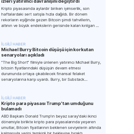
izleri yatırımcı davranışını değiştirdi
Kripto piyasasında aylardır biriken iyimserlik, son
haftalardaki sert satışla hızla dağıldı. Bir dönem
rekorların eşiğinde gezen Bitcoin şimdi tahvillerin,
altının ve büyük endekslerin gerisinde kalan kırılgan bir
pozisyona geriledi.
İLGİLİ HABER
Michael Burry Bitcoin düşüşü için korkutan
senaryoları açıkladı
"The Big Short" filmiyle ünlenen yatırımcı Michael Burry,
bitcoin fiyatlarındaki düşüşün devam etmesi
durumunda ortaya çıkabilecek finansal felaket
senaryolarına karşı uyardı. Burry, bir Substack
gönderisinde bitcoin'in mevcut düşüş trendini
kıramaması halinde ciddi sonuçlar doğabileceğine
dikkat çekti.
İLGİLİ HABER
Kripto para piyasası Trump'tan umduğunu
bulamadı
ABD Başkanı Donald Trump'ın beyaz saray'daki ikinci
dönemiyle birlikte kripto para piyasalarında yeşeren
umutlar, Bitcoin fiyatlarının beklenen seviyelerin altında
kalmasıyla yerini temkinli bir bekleyişe bıraktı.