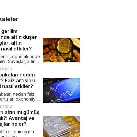
 büyük çoğunluğu
na kazanç sağlamayı
viz kurlarında yukarı
akaleler
ınırlı kalırken,
denlere dayalı yatırım
anın en çok ilgi gören
 gerilim
zanan varlıkları
nde altın düşer
 aldı.
lar, altın
 nasıl etkiler?
gerilim dönemlerinde
mi?: Savaşlar, altın
asıl etkiler?
3 21:38
ankaları neden
r? Faiz artışları
 nasıl etkiler?
kaları neden faiz
z artışları ekonomiyi
r?
3 20:10
in altın mı gümüş
lı?: Avantaj ve
jlar neler?
 altın mı gümüş mü
vantaj ve