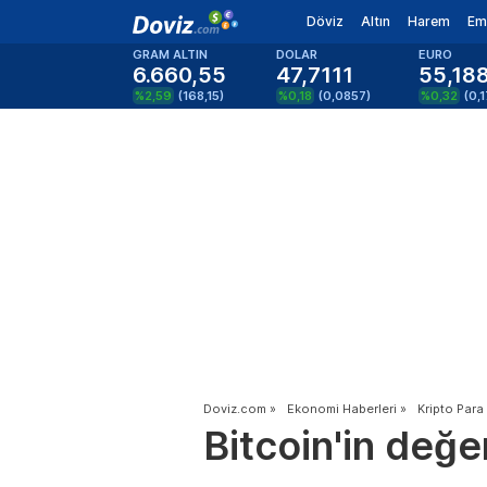
Döviz
Altın
Harem
Em
GRAM ALTIN
DOLAR
EURO
6.660,55
47,7111
55,18
%2,59
(
168,15
)
%0,18
(
0,0857
)
%0,32
(
0,
Doviz.com
»
Ekonomi Haberleri
»
Kripto Para
Bitcoin'in değe