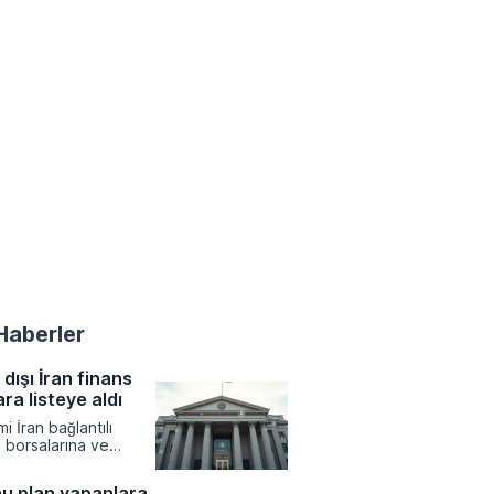
Haberler
dışı İran finans
ara listeye aldı
 İran bağlantılı
k borsalarına ve
ans ağlarına yönelik
ımlar uygulama kararı
u plan yapanlara