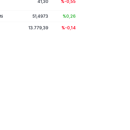
41,30
%-0,55
ti
51,4973
%0,26
13.779,39
%-0,14