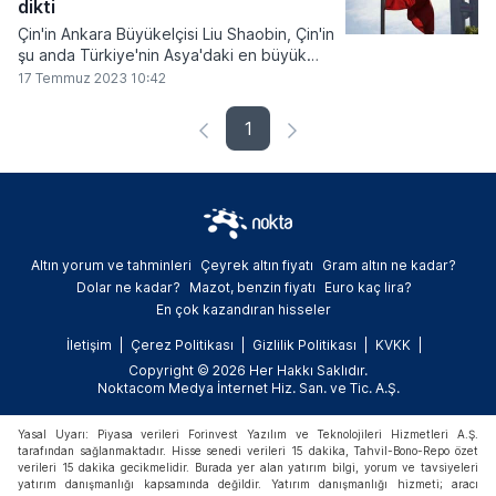
dikti
Çin'in Ankara Büyükelçisi Liu Shaobin, Çin'in
şu anda Türkiye'nin Asya'daki en büyük
ticaret ortağı olduğunu belirterek; Çin
17 Temmuz 2023 10:42
olarak Türkiye'den yerel süt ürünleri,
kanatlı ürünleri ve su ürünlerini daha fazla
1
sofralarında görmek istediklerini aktardı.
Altın yorum ve tahminleri
Çeyrek altın fiyatı
Gram altın ne kadar?
Dolar ne kadar?
Mazot, benzin fiyatı
Euro kaç lira?
En çok kazandıran hisseler
İletişim
Çerez Politikası
Gizlilik Politikası
KVKK
Copyright © 2026 Her Hakkı Saklıdır.
Noktacom Medya İnternet Hiz. San. ve Tic. A.Ş.
Yasal Uyarı: Piyasa verileri Forinvest Yazılım ve Teknolojileri Hizmetleri A.Ş.
tarafından sağlanmaktadır. Hisse senedi verileri 15 dakika, Tahvil-Bono-Repo özet
verileri 15 dakika gecikmelidir. Burada yer alan yatırım bilgi, yorum ve tavsiyeleri
yatırım danışmanlığı kapsamında değildir. Yatırım danışmanlığı hizmeti; aracı