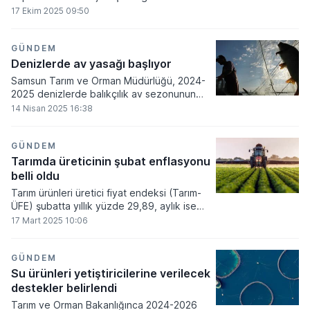
Marmara Denizi'ne kıyısı olan bazı illerde
17 Ekim 2025 09:50
balıkçılara ilave ödemede bulunulacak.
GÜNDEM
Denizlerde av yasağı başlıyor
Samsun Tarım ve Orman Müdürlüğü, 2024-
2025 denizlerde balıkçılık av sezonunun
yarın kapanacağını duyurdu.
14 Nisan 2025 16:38
GÜNDEM
Tarımda üreticinin şubat enflasyonu
belli oldu
Tarım ürünleri üretici fiyat endeksi (Tarım-
ÜFE) şubatta yıllık yüzde 29,89, aylık ise
yüzde 2,70 artış kaydetti.
17 Mart 2025 10:06
GÜNDEM
Su ürünleri yetiştiricilerine verilecek
destekler belirlendi
Tarım ve Orman Bakanlığınca 2024-2026