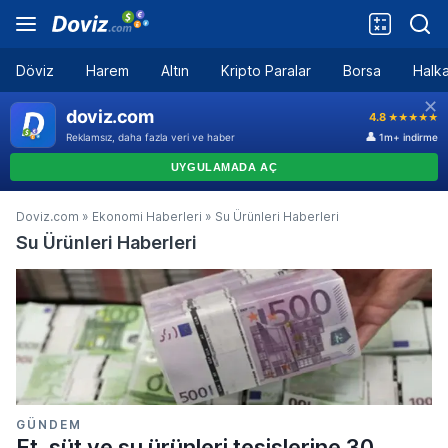
Döviz
Harem
Altın
Kripto Paralar
Borsa
Halka
Doviz.com
»
Ekonomi Haberleri
»
Su Ürünleri Haberleri
Su Ürünleri Haberleri
GÜNDEM
Et, süt ve su ürünleri tesislerine 30