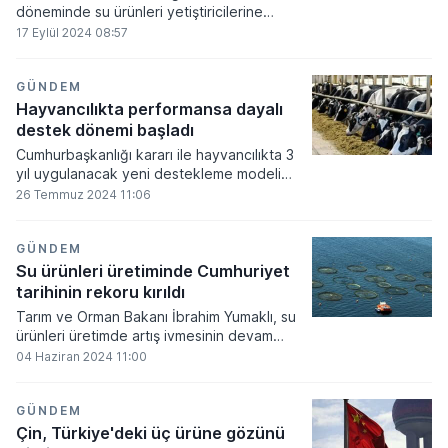
döneminde su ürünleri yetiştiricilerine
verilecek destekleme ödemelerine ilişkin
17 Eylül 2024 08:57
usul ve esaslar belli oldu.
GÜNDEM
Hayvancılıkta performansa dayalı
destek dönemi başladı
Cumhurbaşkanlığı kararı ile hayvancılıkta 3
yıl uygulanacak yeni destekleme modeli
Resmi Gazete'de yayımlandı. Buna göre
26 Temmuz 2024 11:06
katsayı ve performansın baz alındığı yeni
modelde artık verimli ve kaliteli üretime
destek verilecek.
GÜNDEM
Su ürünleri üretiminde Cumhuriyet
tarihinin rekoru kırıldı
Tarım ve Orman Bakanı İbrahim Yumaklı, su
ürünleri üretimde artış ivmesinin devam
ettiğini belirterek, "Su ürünlerinde 2023 yılı
04 Haziran 2024 11:00
toplam üretim miktarı, bir önceki yıla göre
yüzde 18,6'lık artışla 1 milyon 7 bin 921 ton
oldu ve Cumhuriyet tarihinin rekoru kırıldı."
GÜNDEM
ifadesini kullandı.
Çin, Türkiye'deki üç ürüne gözünü