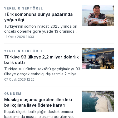
önceki yıla oranla yüzde 7 seviyesinde
artış göstererek 16 milyon 172 bin 978
YEREL & SEKTÖREL
dolara ulaştı.
Türk somonuna dünya pazarında
yoğun ilgi
Türkiye'nin somon ihracatı 2025 yılında bir
önceki döneme göre yüzde 13 oranında bir
yükseliş sergileyerek 520 milyon dolar
11 Ocak 2026 11:33
seviyesini geride bıraktı.
YEREL & SEKTÖREL
Türkiye 93 ülkeye 2,2 milyar dolarlık
balık sattı
Türkiye su ürünleri sektörü geçtiğimiz yıl 93
ülkeye gerçekleştirdiği dış satımla 2 milyar
243 milyon dolarlık gelire ulaşarak tarihinin
07 Ocak 2026 12:25
en yüksek seviyesini kaydetti.
GÜNDEM
Müsilaj oluşumu görülen illerdeki
balıkçılara ilave ödeme kararı
Küçük ölçekli balıkçılığın desteklenmesi
kapsamında müsilaj oluşumu görülen ve