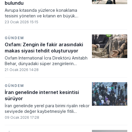
bulundu
Avrupa kıtasında yüzlerce konaklama
tesisini yöneten ve kıtanın en büyük
üçüncü taraf otel işletmecisi olarak kabul
23 Ocak 2026 15:15
edilen Revo Hospitality Group, derinleşen
ekonomik kriz ve tırmanan maliyet yükleri
sebebiyle iflas başvurusunda bulunduğunu
GÜNDEM
duyurdu.
Oxfam: Zengin ile fakir arasındaki
makas siyasi tehdit oluşturuyor
Oxfam International İcra Direktörü Amitabh
Behar, dünyadaki süper zenginlerin
katlanan gücünün halk iradesini
21 Ocak 2026 14:28
baskıladığına ve zengin ile fakir kesim
arasındaki makasın artık bir siyasi tehdit
oluşturduğuna yönelik uyarıda bulundu.
GÜNDEM
İran genelinde internet kesintisi
sürüyor
İran genelinde yerel para birimi riyalin rekor
seviyede değer kaybetmesiyle fitili
ateşlenen protestolar, ekonomik krizden
09 Ocak 2026 17:28
siyasi bir başkaldırıya dönüştü.