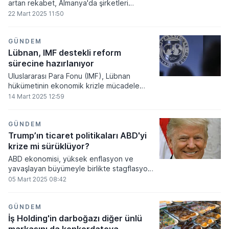
artan rekabet, Almanya'da şirketleri
yeniden yapılanmaya zorlarken, birçok
22 Mart 2025 11:50
firma istihdamı azaltma veya işe alımları
durdurma kararı aldı. Ülkenin önde gelen
sanayi, otomotiv ve finans kuruluşlarından
GÜNDEM
gelen peş peşe açıklamalar, iş gücü
Lübnan, IMF destekli reform
piyasasında tedirginliğe neden oldu.
sürecine hazırlanıyor
Uluslararası Para Fonu (IMF), Lübnan
hükümetinin ekonomik krizle mücadele
kapsamında yeni bir reform programı talep
14 Mart 2025 12:59
ettiğini ve bu süreçte Lübnan makamlarını
desteklemeye hazır olduklarını açıkladı.
GÜNDEM
Trump’ın ticaret politikaları ABD'yi
krize mi sürüklüyor?
ABD ekonomisi, yüksek enflasyon ve
yavaşlayan büyümeyle birlikte stagflasyon
riskiyle yüzleşiyor. Moody’s Analytics Baş
05 Mart 2025 08:42
Ekonomisti Mark Zandi, uygulanan ticaret
ve göç politikalarının büyümeyi baskılarken
enflasyonu artırdığını, bu durumun 1970’ler
GÜNDEM
ve 1980’lerin başındaki ekonomik kriz
İş Holding'in darboğazı diğer ünlü
dönemine benzediğini belirtti. Atlanta Fed,