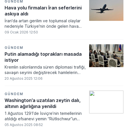
GÜNDEM
Hava yolu firmaları İran seferlerini
askıya aldı
İran'da artan gerilim ve toplumsal olaylar
nedeniyle Türkiye'nin önde gelen hava
yolu şirketleri Tahran, Tebriz ve Meşhed
09 Ocak 2026 12:50
uçuşlarını askıya aldığını duyurdu.
GÜNDEM
Putin alamadığı toprakları masada
istiyor
Kremlin salonlarında süren diplomasi trafiği,
savaşın seyrini değiştirecek hamlelerin
gölgesinde şekilleniyor. Putin’in söylemleri
20 Ağustos 2025 12:06
yumuşak bir ton taşırken hedefinin hâlâ
daha fazla güç olduğu açıkça hissediliyor.
GÜNDEM
Washington’a uzatılan zeytin dalı,
altının ağırlığına yenildi
1 Ağustos 1291’de İsviçre’nin temellerinin
atıldığı efsanevi yemin “Rütlischwur”un
yıldönümünde gökyüzünü aydınlatan
05 Ağustos 2025 08:52