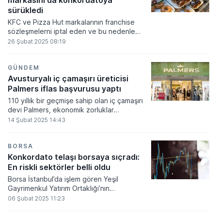
markasını da konkordatoya
2024’ün ilk çeyreğine ilişkin büyümeyi
sürükledi
yüzde 2,8 olarak güncelledi ve bu oranda
KFC ve Pizza Hut markalarının franchise
bir gerilemenin 2022'den bu yana ilk kez
sözleşmelerni iptal eden ve bu nedenle
negatif büyümeye yol açabileceği
işletmelerinde ekonomik sıkıntı yaşayan İş
26 Şubat 2025 08:19
vurgulandı.
Holding, benzer bir adımı Krispy Kreme
Gıda için attı. 17 Şubat 2024 tarihinde
İstanbul Anadolu 3. Asliye Ticaret
GÜNDEM
Mahkemesi'ne başvuru yapılmasının
Avusturyalı iç çamaşırı üreticisi
ardından mahkeme, 20 Şubat 2024'te 3
Palmers iflas başvurusu yaptı
aylık geçici mühlet kararl aldı. Bu karar
110 yıllık bir geçmişe sahip olan iç çamaşırı
neticesinde haciz işlemleri durduruldu ve
devi Palmers, ekonomik zorluklar
şirkete konkordato komiserleri atandı.
nedeniyle iflas başvurusunda bulundu.
14 Şubat 2025 14:43
BORSA
Konkordato telaşı borsaya sıçradı:
En riskli sektörler belli oldu
Borsa İstanbul’da işlem gören Yeşil
Gayrimenkul Yatırım Ortaklığı’nın
konkordato ilan etmesi sonrasında
06 Şubat 2025 11:23
konkordato telaşı borsaya da sıçradı. Peki,
sıkı para koşullarının devam ettiği ortamda