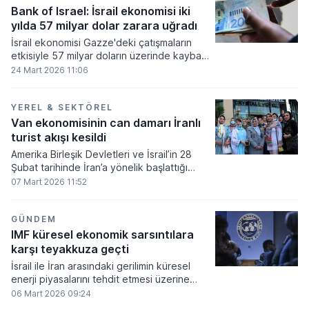
talep, temel gıda maddelerinin fiyatlarını da
Bank of Israel: İsrail ekonomisi iki
yukarı çekti.
yılda 57 milyar dolar zarara uğradı
İsrail ekonomisi Gazze'deki çatışmaların
etkisiyle 57 milyar doların üzerinde kayba
uğradı. Bank of Israel tarafından yayımlanan
24 Mart 2026 11:06
yıllık rapor, askeri operasyonların
maliyetinin gayrisafi yurt içi hasılanın yüzde
8,6'sına denk geldiğini ortaya koydu.
YEREL & SEKTÖREL
Van ekonomisinin can damarı İranlı
turist akışı kesildi
Amerika Birleşik Devletleri ve İsrail’in 28
Şubat tarihinde İran’a yönelik başlattığı
askeri müdahaleler, Türkiye’nin sınır kenti
07 Mart 2026 11:52
Van’da turizm sektörünü doğrudan
etkileyen bir kriz yarattı. Nevruz Bayramı
öncesinde şehre gelmesi beklenen İranlı
GÜNDEM
turistlerin rezervasyonlarını iptal etmesiyle
IMF küresel ekonomik sarsıntılara
birlikte kentteki konaklama tesislerinde
karşı teyakkuza geçti
doluluk oranları hızla geriledi.
İsrail ile İran arasındaki gerilimin küresel
enerji piyasalarını tehdit etmesi üzerine
IMF, dış ödemeler dengesi sarsılan ülkelere
06 Mart 2026 09:24
destek vermeye hazır olduğunu duyurdu.