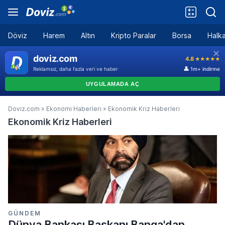
Döviz
Harem
Altın
Kripto Paralar
Borsa
Halka
Doviz.com
»
Ekonomi Haberleri
»
Ekonomik Kriz Haberleri
Ekonomik Kriz Haberleri
GÜNDEM
Dünya Bankası Başkanı Banga'dan