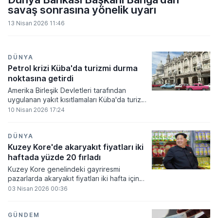
savaş sonrasına yönelik uyarı
13 Nisan 2026 11:46
DÜNYA
Petrol krizi Küba'da turizmi durma
noktasına getirdi
Amerika Birleşik Devletleri tarafından
uygulanan yakıt kısıtlamaları Küba'da turizm
sektörünü durma noktasına getirdi.
10 Nisan 2026 17:24
DÜNYA
Kuzey Kore'de akaryakıt fiyatları iki
haftada yüzde 20 fırladı
Kuzey Kore genelindeki gayriresmi
pazarlarda akaryakıt fiyatları iki hafta içinde
yüzde 20 oranında artış göstererek
03 Nisan 2026 00:36
ekonomik baskıyı tırmandırdı. İran'daki
savaşın küresel petrol arzını kısıtlaması ve
yerel tarım sezonunun başlamasıyla artan
GÜNDEM