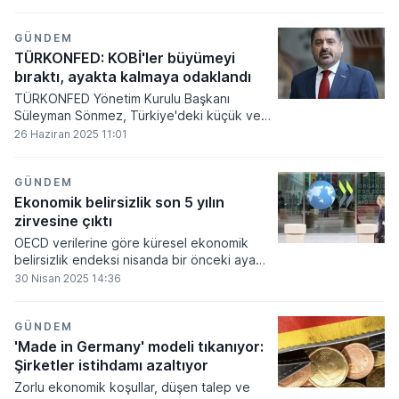
coşkulu havai fişekler henüz
dağılmamışken, geceye gölge düşüren
haber Washington’dan geldi
GÜNDEM
TÜRKONFED: KOBİ'ler büyümeyi
bıraktı, ayakta kalmaya odaklandı
TÜRKONFED Yönetim Kurulu Başkanı
Süleyman Sönmez, Türkiye'deki küçük ve
orta ölçekli işletmelerin (KOBİ) artık
26 Haziran 2025 11:01
büyümeyi değil, ekonomik koşulların
yarattığı baskı ortamında yalnızca
varlıklarını sürdürmeye çalıştığını vurguladı.
GÜNDEM
Ekonomik belirsizlik son 5 yılın
zirvesine çıktı
OECD verilerine göre küresel ekonomik
belirsizlik endeksi nisanda bir önceki aya
göre yüzde 52 oranında artarak 33,2
30 Nisan 2025 14:36
puana yükseldi. Veri, pandemiden sonraki
en yüksek seviye olarak kaydedildi.
GÜNDEM
'Made in Germany' modeli tıkanıyor:
Şirketler istihdamı azaltıyor
Zorlu ekonomik koşullar, düşen talep ve