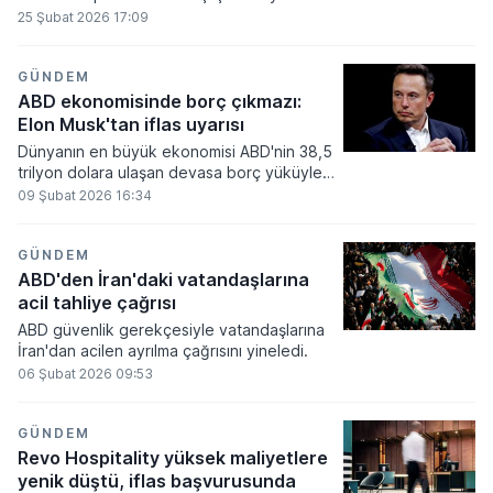
boyunca protestolar ve örgütlü eylemler
25 Şubat 2026 17:09
hız kazandı.
GÜNDEM
ABD ekonomisinde borç çıkmazı:
Elon Musk'tan iflas uyarısı
Dünyanın en büyük ekonomisi ABD'nin 38,5
trilyon dolara ulaşan devasa borç yüküyle
karşı karşıya olduğu bir dönemde Tesla
09 Şubat 2026 16:34
CEO’su Elon Musk, ülkenin "kaçınılmaz bir
iflasa" doğru sürüklendiğini savundu.
GÜNDEM
ABD'den İran'daki vatandaşlarına
acil tahliye çağrısı
ABD güvenlik gerekçesiyle vatandaşlarına
İran'dan acilen ayrılma çağrısını yineledi.
06 Şubat 2026 09:53
GÜNDEM
Revo Hospitality yüksek maliyetlere
yenik düştü, iflas başvurusunda