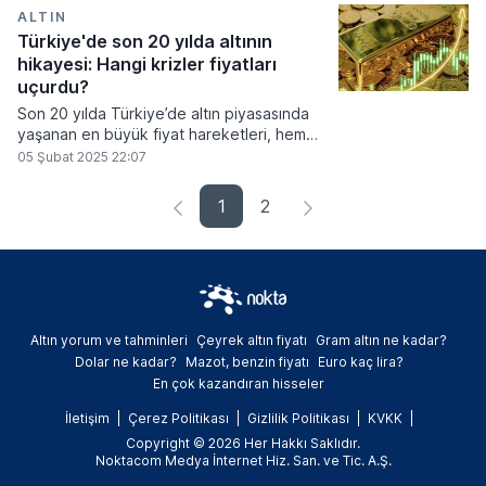
en riskli sektörler hangileri? İşte detaylar..
ALTIN
Türkiye'de son 20 yılda altının
hikayesi: Hangi krizler fiyatları
uçurdu?
Son 20 yılda Türkiye’de altın piyasasında
yaşanan en büyük fiyat hareketleri, hem
küresel ons altın fiyatları hem de döviz
05 Şubat 2025 22:07
kurundaki dalgalanmalar nedeniyle
gerçekleşti. Gram altın, çeyrek altın ve ons
1
2
altın fiyatları; ekonomik krizler, merkez
bankası politikaları ve jeopolitik gelişmeler
nedeniyle zaman zaman sert yükselişler ve
ani düşüşler yaşadı. İşte 2004 - 2024 yılları
arasında Türkiye’de altın fiyatlarında
görülen en büyük iniş ve çıkış dönemleri.
Altın yorum ve tahminleri
Çeyrek altın fiyatı
Gram altın ne kadar?
Dolar ne kadar?
Mazot, benzin fiyatı
Euro kaç lira?
En çok kazandıran hisseler
İletişim
Çerez Politikası
Gizlilik Politikası
KVKK
Copyright © 2026 Her Hakkı Saklıdır.
Noktacom Medya İnternet Hiz. San. ve Tic. A.Ş.