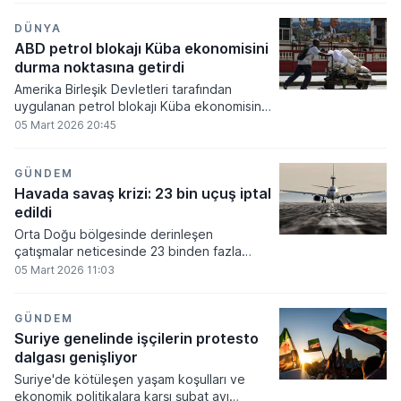
DÜNYA
ABD petrol blokajı Küba ekonomisini
durma noktasına getirdi
Amerika Birleşik Devletleri tarafından
uygulanan petrol blokajı Küba ekonomisini
durma noktasına getirirken turizmden
05 Mart 2026 20:45
eğitime kadar tüm sektörlerde derin bir kriz
yaşanıyor. Enerji kıtlığı nedeniyle
üniversiteler kapatılıp uçuşlar iptal edilirken
GÜNDEM
halk günlük ihtiyaçlarını karşılamakta büyük
Havada savaş krizi: 23 bin uçuş iptal
zorluklarla karşı karşıya kalıyor.
edildi
Orta Doğu bölgesinde derinleşen
çatışmalar neticesinde 23 binden fazla
uçuş iptal edildi. Küresel havacılık
05 Mart 2026 11:03
sektöründe tarihi bir operasyonel kriz
yaratan bu durum, 4,4 milyon koltuk
kapasitesinin devre dışı kalmasıyla
GÜNDEM
sonuçlandı.
Suriye genelinde işçilerin protesto
dalgası genişliyor
Suriye'de kötüleşen yaşam koşulları ve
ekonomik politikalara karşı şubat ayı